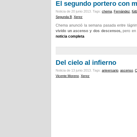
El segundo portero con m
Noticia de 20 junio 2013.
Tags:
chema
,
Fernández
,
fút
Segunda B
,
Xerez
Chema anunció la semana pasada entre lágrim
vivido un ascenso y dos descensos,
pero en l
noticia completa
Del cielo al infierno
Noticia de 13 junio 2013.
Tags:
aniversario
,
ascenso
,
C
Vicente Moreno
,
Xerez