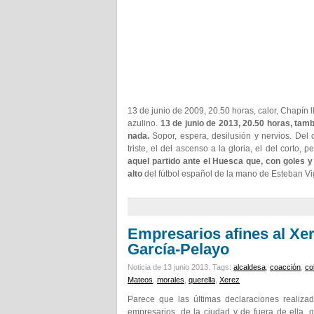
13 de junio de 2009, 20.50 horas, calor, Chapín 
azulino.
13 de junio de 2013, 20.50 horas, tamb
nada.
Sopor, espera, desilusión y nervios. Del c
triste, el del ascenso a la gloria, el del corto, 
aquel partido ante el Huesca que, con goles y
alto
del fútbol español de la mano de Esteban V
Empresarios afines al Xer
García-Pelayo
Noticia de 13 junio 2013.
Tags:
alcaldesa
,
coacción
,
co
Mateos
,
morales
,
querella
,
Xerez
Parece que las últimas declaraciones realiz
empresarios, de la ciudad y de fuera de ella,