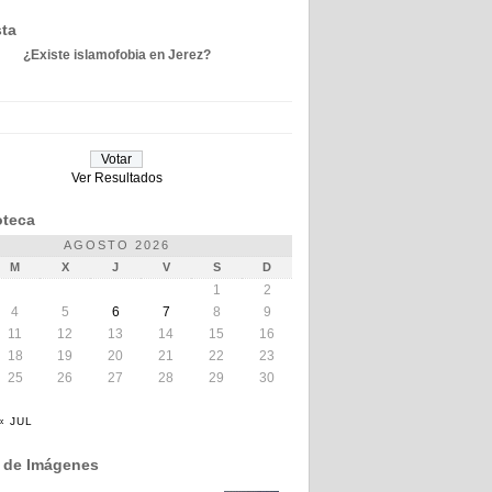
ta
¿Existe islamofobia en Jerez?
Ver Resultados
teca
AGOSTO 2026
M
X
J
V
S
D
1
2
4
5
6
7
8
9
11
12
13
14
15
16
18
19
20
21
22
23
25
26
27
28
29
30
« JUL
a de Imágenes