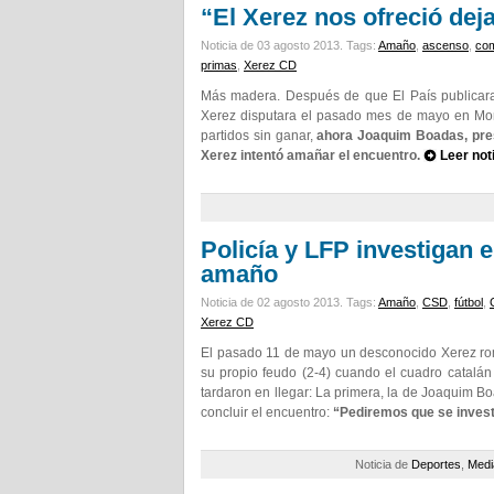
“El Xerez nos ofreció dej
Noticia de 03 agosto 2013.
Tags:
Amaño
,
ascenso
,
com
primas
,
Xerez CD
Más madera. Después de que El País publicara 
Xerez disputara el pasado mes de mayo en Monti
partidos sin ganar,
ahora Joaquim Boadas, presi
Xerez intentó amañar el encuentro.
Leer not
Policía y LFP investigan 
amaño
Noticia de 02 agosto 2013.
Tags:
Amaño
,
CSD
,
fútbol
,
Xerez CD
El pasado 11 de mayo un desconocido Xerez rom
su propio feudo (2-4) cuando el cuadro catalán
tardaron en llegar: La primera, la de Joaquim Bo
concluir el encuentro:
“Pediremos que se invest
Noticia de
Deportes
,
Medi