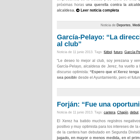
próximas horas
una querella contra la alcald
alcaldesa.
Leer noticia completa
Noticia de
Deportes
,
Medi
García-Pelayo: “La direcc
al club”
Noticia de 11 junio 2013.
Tags:
fútbol
,
futuro
,
García-Pe
“Le deseo lo mejor al club, soy jerezana y xe
García-Pelayo, alcaldesa de Jerez, ha vuelto a 
discurso optimista:
“Espero que el Xerez tenga
sea posibl
e desde el Ayuntamiento, pero el futur
Forján: “Fue una oportun
Noticia de 11 junio 2013.
Tags:
cantera
,
Chapín
,
debut
El Xerez ha batido muchos registros negativo
positivo y muy optimista para los intereses de 
de la cantera han debutado en Segunda Divisi
jugado, en mayor o menos medida, en el prim