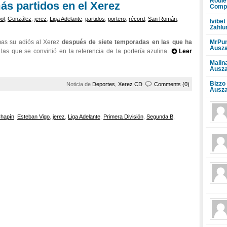
Roule
ás partidos en el Xerez
Compr
bol
,
González
,
jerez
,
Liga Adelante
,
partidos
,
portero
,
récord
,
San Román
,
Ivibet
Zahlu
MrPun
as su adiós al Xerez
después de siete temporadas en las que ha
Ausza
as que se convirtió en la referencia de la portería azulina.
Leer
Malin
Ausza
Bizzo
Noticia de
Deportes
,
Xerez CD
Comments (0)
Ausza
hapín
,
Esteban Vigo
,
jerez
,
Liga Adelante
,
Primera División
,
Segunda B
,