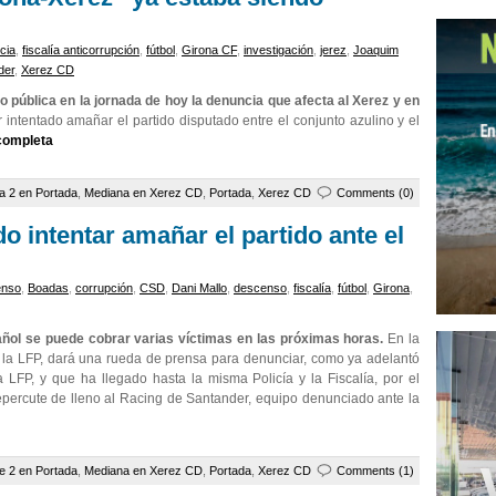
cia
,
fiscalía anticorrupción
,
fútbol
,
Girona CF
,
investigación
,
jerez
,
Joaquim
der
,
Xerez CD
 pública en la jornada de hoy la denuncia que afecta al Xerez y en
intentado amañar el partido disputado entre el conjunto azulino y el
 completa
a 2 en Portada
,
Mediana en Xerez CD
,
Portada
,
Xerez CD
Comments (0)
o intentar amañar el partido ante el
enso
,
Boadas
,
corrupción
,
CSD
,
Dani Mallo
,
descenso
,
fiscalía
,
fútbol
,
Girona
,
pañol se puede cobrar varias víctimas en las próximas horas.
En la
 la LFP, dará una rueda de prensa para denunciar, como ya adelantó
LFP, y que ha llegado hasta la misma Policía y la Fiscalía, por el
percute de lleno al Racing de Santander, equipo denunciado ante la
e 2 en Portada
,
Mediana en Xerez CD
,
Portada
,
Xerez CD
Comments (1)