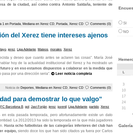
esa de la ciudad, así como contra Antonio Saldaña, teniente de
Encues
SI
a 1 en Portada
,
Mediana en Xerez CD
,
Portada
,
Xerez CD
Comments (0)
NO
ión del Xerez tiene intereses ajenos
layo
,
jerez
,
Liga Adelante
,
Mateos
,
morales
,
Xerez
recista y deseo que cuanto antes se aclaren las cosas”. María José
Hemero
hablar hoy de la actualidad institucional del Xerez y ha mostrado un
 futuro y en eso estamos dispuestos a colaborar en la medida que
L
o pasa por una dirección seria”.
Leer noticia completa
3
Noticia de
Deportes
,
Mediana en Xerez CD
,
Xerez CD
Comments (0)
10
17
idad para demostrar lo que valgo”
24
,
FC Barcelona B
,
gol
,
Javi Forján
,
jerez
,
juvenil
,
Liga Adelante
,
partido
,
Xerez
31
s en esta pasada temporada, pero afortunadamente existe un dato
la entidad. La 2012/2013 ha sido la temporada en la que más jugadores
Galerí
ón.
Hasta ocho futbolistas de las categorías inferiores del club han
er equipo,
siendo doce los que han sido citados ya fuera por Carlos