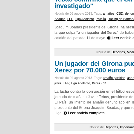
investigado”
Noticia de 05 agosto 2013.
Tags:
amaños
,
CSD
,
denun
Boadas
,
LFP
,
Liga Adelante
,
Policiía
,
Racing de Santan
Joaquim Boadas presidente del Girona,
ha hecho
la que culpa “a un jugador del Xerez”
de haber 
catalán del pasado 11 de mayo.
Leer noticia
Noticia de
Deportes
,
Medi
Un jugador del Girona pud
Xerez por 70.000 euros
Noticia de 04 agosto 2013.
Tags:
amaño partidos
,
asc
jerez
,
LFP
,
Liga Adelante
,
Xerez CD
La lucha contra la corrupción en el fútbol es
jornada de mañana Javier Tebas, presidente de
El País, un intento de amaño denunciado en la 
presidente del Girona Joaquim Boadas, y que re
Liga.
Leer noticia completa
Noticia de
Deportes
,
Important