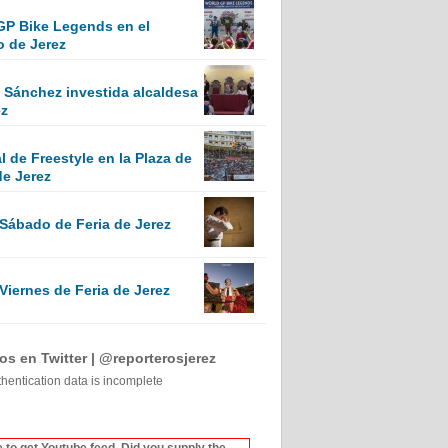
GP Bike Legends en el
o de Jerez
Sánchez investida alcaldesa
ez
 de Freestyle en la Plaza de
de Jerez
 Sábado de Feria de Jerez
Viernes de Feria de Jerez
s en Twitter | @reporterosjerez
thentication data is incomplete
 to get Youtube feed. Did you supply the