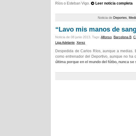
Ríos o Esteban Vigo.
Leer noticia completa
Noticia de
Deportes
,
Medi
“Lavo mis manos de sang
Noticia de 08 junio 2013.
Tags:
Alfonso
,
Barcelona B
,
C
Liga Adelante
,
Xerez
Despedida de Carlos Ríos, aunque a medias. E
como entrenador del Deportivo, aunque no ha qu
última porque en el mundo del fútbo, nunca se 