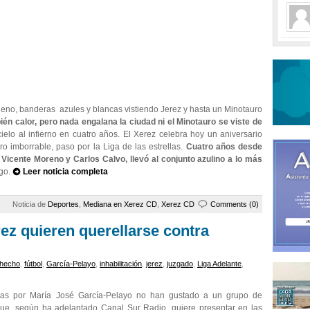
lleno, banderas azules y blancas vistiendo Jerez y hasta un Minotauro
ién calor, pero nada engalana la ciudad ni el Minotauro se viste de
ielo al infierno en cuatro años. El Xerez celebra hoy un aniversario
pero imborrable, paso por la Liga de las estrellas.
Cuatro años desde
 Vicente Moreno y Carlos Calvo, llevó al conjunto azulino a lo más
igo.
Leer noticia completa
Noticia de
Deportes
,
Mediana en Xerez CD
,
Xerez CD
Comments (0)
ez quieren querellarse contra
hecho
,
fútbol
,
García-Pelayo
,
inhabilitación
,
jerez
,
juzgado
,
Liga Adelante
,
adas por María José García-Pelayo no han gustado a un grupo de
 que, según ha adelantado Canal Sur Radio, quiere presentar en las