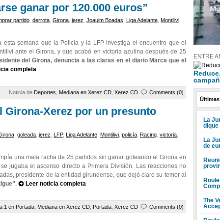
arse ganar por 120.000 euros”
prar partido
,
derrota
,
Girona
,
jerez
,
Joauim Boadas
,
Liga Adelante
,
Montilivi
,
esta semana que la Policía y la LFP investiga el encuentro que el
livi ante el Girona, y que acabó en victoria azulina después de 25
ENTRE A
dente del Girona, denuncia a las claras en el diario Marca que el
icia completa
Reduce, 
campañ
Noticia de
Deportes
,
Mediana en Xerez CD
,
Xerez CD
Comments (0)
Últimas
el Girona-Xerez por un presunto
La Jun
dique
Girona
,
goleada
,
jerez
,
LFP
,
Liga Adelante
,
Montilivi
,
policía
,
Racing
,
victoria
,
La Ju
de eu
pía una mala racha de 25 partidos sin ganar goleando al Girona en
Reuni
provi
 se jugaba el ascenso directo a Primera División. Las reacciones no
adas, presidente de la entidad girundense, que dejó claro su temor al
Roule
igue”.
Leer noticia completa
Compr
The V
Accep
a 1 en Portada
,
Mediana en Xerez CD
,
Portada
,
Xerez CD
Comments (0)