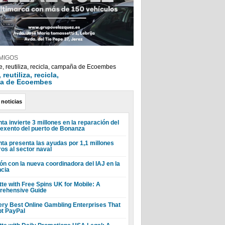
MIGOS
reutiliza, recicla,
a de Ecoembes
 noticias
ta invierte 3 millones en la reparación del
 exento del puerto de Bonanza
nta presenta las ayudas por 1,1 millones
ros al sector naval
ón con la nueva coordinadora del IAJ en la
ncia
tte with Free Spins UK for Mobile: A
ehensive Guide
ery Best Online Gambling Enterprises That
t PayPal