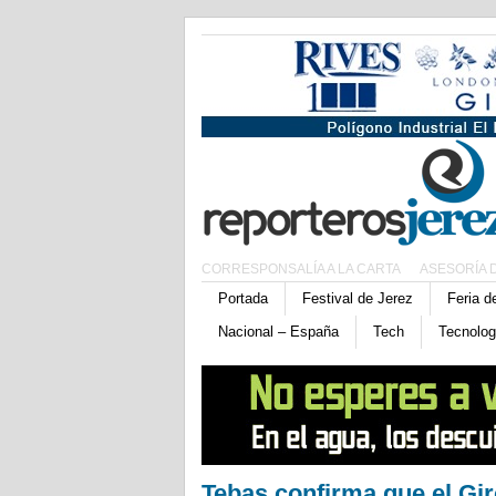
CORRESPONSALÍA A LA CARTA
ASESORÍA 
Portada
Festival de Jerez
Feria d
Nacional – España
Tech
Tecnolog
Tebas confirma que el Gi