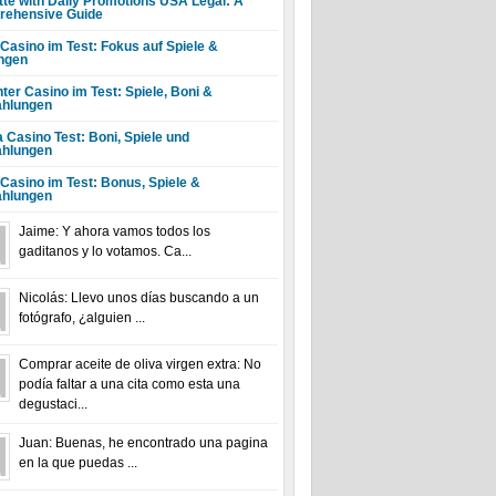
tte with Daily Promotions USA Legal: A
ehensive Guide
 Casino im Test: Fokus auf Spiele &
ngen
ter Casino im Test: Spiele, Boni &
hlungen
a Casino Test: Boni, Spiele und
hlungen
 Casino im Test: Bonus, Spiele &
hlungen
Jaime: Y ahora vamos todos los
gaditanos y lo votamos. Ca...
Nicolás: Llevo unos días buscando a un
fotógrafo, ¿alguien ...
Comprar aceite de oliva virgen extra: No
podía faltar a una cita como esta una
degustaci...
Juan: Buenas, he encontrado una pagina
en la que puedas ...