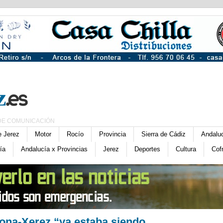
DE COMUNICACIÓN
e Jerez
Motor
Rocío
Provincia
Sierra de Cádiz
Andalu
ía
Andalucía x Provincias
Jerez
Deportes
Cultura
Cof
rona-Xerez “ya estaba siendo