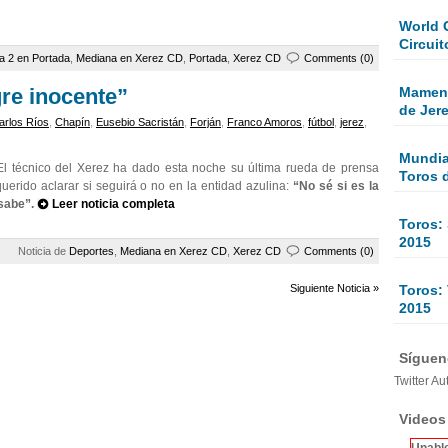
World 
Circuit
a 2 en Portada
,
Mediana en Xerez CD
,
Portada
,
Xerez CD
Comments (0)
Mamen 
re inocente”
de Jer
arlos Ríos
,
Chapín
,
Eusebio Sacristán
,
Forján
,
Franco Amoros
,
fútbol
,
jerez
,
Mundial
l técnico del Xerez ha dado esta noche su última rueda de prensa
Toros 
erido aclarar si seguirá o no en la entidad azulina:
“No sé si es la
sabe”.
Leer noticia completa
Toros:
2015
Noticia de
Deportes
,
Mediana en Xerez CD
,
Xerez CD
Comments (0)
Toros: 
Siguiente Noticia »
2015
Sígueno
Twitter Au
Videos
Unable