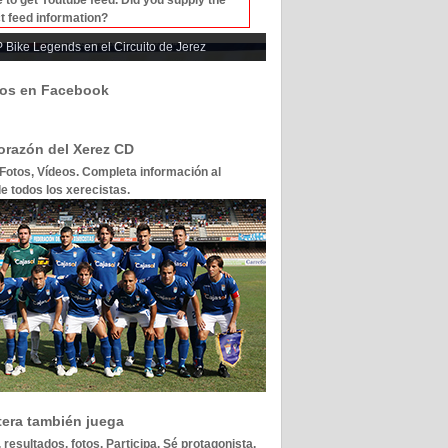
t feed information?
 Bike Legends en el Circuito de Jerez
os en Facebook
corazón del Xerez CD
 Fotos, Vídeos. Completa información al
e todos los xerecistas.
tera también juega
 resultados, fotos. Participa. Sé protagonista.