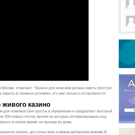
 Москве, отмечает: “Казино для новичков должно иметь простую
скрыты в сложных условиях, это уже сигнал к осторожности”.
о живого казино
 для новичков.Они просты в управлении и предлагают быстрый
лее 500 новых слотов, многие из которых оптимизированы под
играть в любое время, не выходя из дома.
реального казино, доступны игры в живом дилерском режиме.В