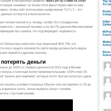
истрация и прозрачные правила:
через pin up ставки на спорт
The V
Accep
истрация занимает не более пяти минут.Нужно ввести имя,
ажно, чтобы сайт использовал шифрование TLS 1.3 – это
Roule
 данные останутся в безопасности.
Compr
Ivibet
ет копию паспорта и, иногда, селфи.Это стандартная
Zahlu
зователь – реальный человек, а не бот.По данным Минэкономики
рификацию без ошибок, что подтверждает надёжность
MrPun
Ausza
Malin
ент.Операторы работают под лицензией ФНС РФ, что
Ausza
ти игр и защите игроков.На сайте всегда должна быть видна
Bizzo
лучше перейти к другому порталу.
Ausza
 потерять деньги
нусы до 200% от первого депозита.В 2023 году в Москве
де бонусы стали ещё более привлекательными: 150% плюс 50
я “казино для новичков”, которые хотят быстро испытать удачу.
льно изучить условия отыгрыша.Обычно они составляют от 20 до
ь в крупные слоты, лучше выбрать бонус с низким
тесь с пустыми руками.