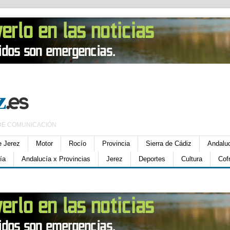
DE COMUNICACIÓN
e Jerez
Motor
Rocío
Provincia
Sierra de Cádiz
Andalu
ía
Andalucía x Provincias
Jerez
Deportes
Cultura
Cof