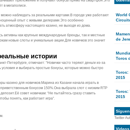
скачивают приложение и получают бонусы прямо на смартфон.Это
ёт в мегаполисе.
World 
е можно наблюдать за реальными картами.В городе уже работают
Circuit
лноценный опыт с живыми дилерами.Это особенно
вать атмосферу настоящего казино, не выходя из дома.
Mamen 
есь активны как крупные международные бренды, так и местные
de Jer
окам новые слоты и уникальные акции.Для новичков это значит
Mundial
 реальные истории
Toros 
анкт-Петербурге, отмечает: “Новички часто теряют деньги из‑за
ь условия и выбирать простые бонусы, которые можно быстро
Toros:
2015
ы казино для новичков.Марина из Казани начала играть в
ь приветственным бонусом 150%.Она выбрала слот с низким RTP
Toros: 
й депозит.Её совет новичкам: “Не пытайтесь сразу ставить
2015
тобы понять, как работает игра”.
Sígueno
м.
Twitter Au
Videos