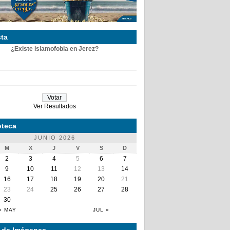
ta
¿Existe islamofobia en Jerez?
Ver Resultados
teca
JUNIO 2026
M
X
J
V
S
D
2
3
4
5
6
7
9
10
11
12
13
14
16
17
18
19
20
21
23
24
25
26
27
28
30
« MAY
JUL »
a de Imágenes