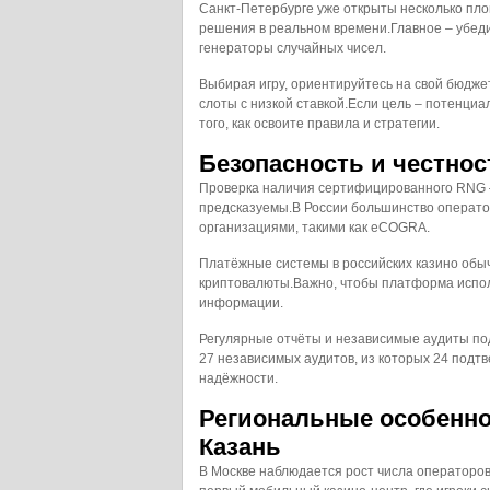
Санкт-Петербурге уже открыты несколько пло
решения в реальном времени.Главное – убед
генераторы случайных чисел.
Выбирая игру, ориентируйтесь на свой бюдже
слоты с низкой ставкой.Если цель – потенциа
того, как освоите правила и стратегии.
Безопасность и честнос
Проверка наличия сертифицированного RNG – 
предсказуемы.В России большинство операт
организациями, такими как eCOGRA.
Платёжные системы в российских казино обы
криптовалюты.Важно, чтобы платформа испо
информации.
Регулярные отчёты и независимые аудиты под
27 независимых аудитов, из которых 24 подт
надёжности.
Региональные особеннос
Казань
В Москве наблюдается рост числа операторо