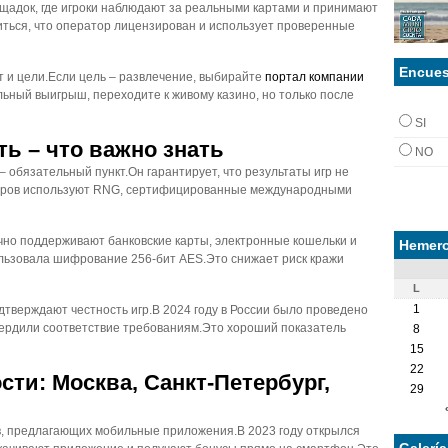
щадок, где игроки наблюдают за реальными картами и принимают
иться, что оператор лицензирован и использует проверенные
Encues
т и цели.Если цель – развлечение, выбирайте
портал компании
льный выигрыш, переходите к живому казино, но только после
SI
ть – что важно знать
NO
обязательный пункт.Он гарантирует, что результаты игр не
оров используют RNG, сертифицированные международными
чно поддерживают банковские карты, электронные кошельки и
Hemero
льзовала шифрование 256‑бит AES.Это снижает риск кражи
L
1
тверждают честность игр.В 2024 году в России было проведено
вердили соответствие требованиям.Это хороший показатель
8
15
22
ти: Москва, Санкт-Петербург,
29
в, предлагающих мобильные приложения.В 2023 году открылся
Galerí