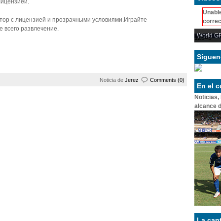
лицензией.
Unable
атор с лицензией и прозрачными условиями.Играйте
correc
е всего развлечение.
World GP
1
2
3
4
5
Síguen
Noticia de
Jerez
Comments (0)
En el 
Noticias,
alcance d
La can