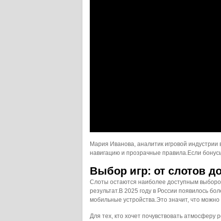
Мария Иванова, аналитик игровой индустрии в
навигацию и прозрачные правила.Если бонусы 
Выбор игр: от слотов д
Слоты остаются наиболее доступным выбором
результат.В 2025 году в России появилось бо
мобильные устройства.Это значит, что можно 
Для тех, кто хочет почувствовать атмосферу 