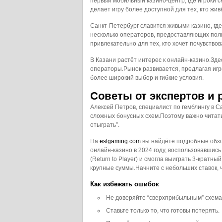
первый мобильный казино‑центр, где игроки 
делает игру более доступной для тех, кто жив
Санкт-Петербург славится живыми казино, гд
несколько операторов, предоставляющих по
привлекательно для тех, кто хочет почувство
В Казани растёт интерес к онлайн‑казино.Зд
операторы.Рынок развивается, предлагая игр
более широкий выбор и гибкие условия.
Советы от экспертов и
Алексей Петров, специалист по гемблингу в С
сложных бонусных схем.Поэтому важно читат
отыграть”.
На
eslgaming.com
вы найдёте подробные обзор
онлайн‑казино в 2024 году, воспользовавшис
(Return to Player) и смогла выиграть 3‑кратны
крупные суммы.Начните с небольших ставок, ч
Как избежать ошибок
Не доверяйте “сверхприбыльным” схема
Ставьте только то, что готовы потерять.