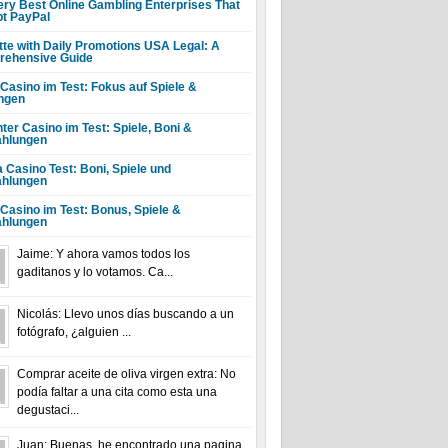
ery Best Online Gambling Enterprises That
t PayPal
tte with Daily Promotions USA Legal: A
ehensive Guide
 Casino im Test: Fokus auf Spiele &
ngen
ter Casino im Test: Spiele, Boni &
hlungen
a Casino Test: Boni, Spiele und
hlungen
 Casino im Test: Bonus, Spiele &
hlungen
Jaime: Y ahora vamos todos los
gaditanos y lo votamos. Ca...
Nicolás: Llevo unos días buscando a un
fotógrafo, ¿alguien ...
Comprar aceite de oliva virgen extra: No
podía faltar a una cita como esta una
degustaci...
Juan: Buenas, he encontrado una pagina