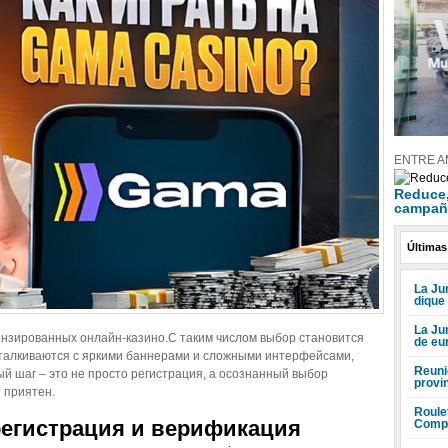
ENTRE A
Reduce, 
campañ
Últimas
La Jun
dique
La Ju
цензированных онлайн‑казино.С таким числом выбор становится
de eu
сталкиваются с яркими баннерами и сложными интерфейсами,
Reuni
шаг – это не просто регистрация, а осознанный выбор
provi
 приятен.
Roule
регистрация и верификация
Compr