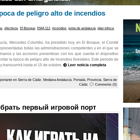
época de peligro alto de incendios
as
,
efectivos
,
El Bosque
,
EMA 112
,
incendios
,
junta de andalucia
,
plan infoca
,
ucía, Mercedes Colombo, ha presidido hoy, en El Bosque, el Comité
representadas todas las administraciones competentes y en el que se
manos y las acciones preventivas con los que cuenta el dispositivo
frontar la época de peligro alto de incendios forestales. Este periodo de
 transcurrirá hasta el 15 de octubre.
Leer noticia completa
portante en Sierra de Cádiz
,
Mediana Andalucía
,
Portada
,
Provincia
,
Sierra de
Cádiz
Comments (0)
ыбрать первый игровой порт