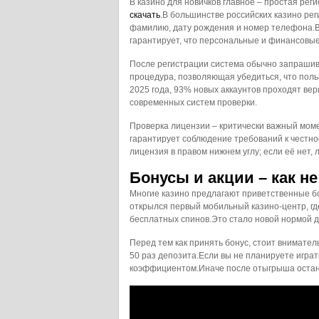
В казино для новичков главное – простая рег
скачать
.В большинстве российских казино рег
фамилию, дату рождения и номер телефона.В
гарантирует, что персональные и финансовые
После регистрации система обычно запрашива
процедура, позволяющая убедиться, что поль
2025 года, 93% новых аккаунтов проходят ве
современных систем проверки.
Проверка лицензии – критически важный мом
гарантирует соблюдение требований к честнос
лицензия в правом нижнем углу; если её нет, 
Бонусы и акции – как не
Многие казино предлагают приветственные бо
открылся первый мобильный казино‑центр, г
бесплатных спинов.Это стало новой нормой дл
Перед тем как принять бонус, стоит внимате
50 раз депозита.Если вы не планируете играт
коэффициентом.Иначе после отыгрыша остане