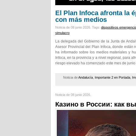
El Plan Infoca afronta la 
con más medios
Noticia de 08 junio 2026.
Tags:
dispositivos emergenci
simulacro
La delegada del Gobierno de la Junta de Andal
Asesor Provincial del Plan Infoca, donde están 
ha informado sobre los medios materiales y hu
Infoca, en la provincia y a nivel regional, para a
riesgo elevado ha comenzado este mes de junio y
Noticia de
Andalucía
,
Importante 2 en Portada
,
Im
Noticia de 08 junio 2026.
Казино в России: как в