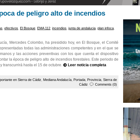
época de peligro alto de incendios
as
,
efectivos
,
El Bosque
,
EMA 112
,
incendios
,
junta de andalucia
,
plan infoca
,
ucía, Mercedes Colombo, ha presidido hoy, en El Bosque, el Comité
representadas todas las administraciones competentes y en el que se
manos y las acciones preventivas con los que cuenta el dispositivo
frontar la época de peligro alto de incendios forestales. Este periodo de
 transcurrirá hasta el 15 de octubre.
Leer noticia completa
portante en Sierra de Cádiz
,
Mediana Andalucía
,
Portada
,
Provincia
,
Sierra de
Cádiz
Comments (0)