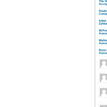
The V
Accep
Roule
Compr
Ivibet
Zahlu
MrPun
Ausza
Malin
Ausza
Bizzo
Ausza