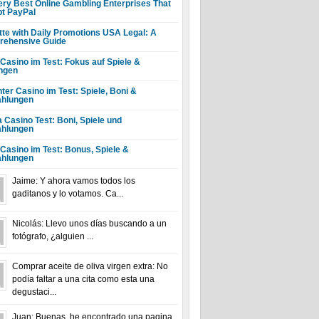
ery Best Online Gambling Enterprises That
t PayPal
tte with Daily Promotions USA Legal: A
ehensive Guide
 Casino im Test: Fokus auf Spiele &
ngen
ter Casino im Test: Spiele, Boni &
hlungen
a Casino Test: Boni, Spiele und
hlungen
 Casino im Test: Bonus, Spiele &
hlungen
Jaime: Y ahora vamos todos los
gaditanos y lo votamos. Ca...
Nicolás: Llevo unos días buscando a un
fotógrafo, ¿alguien ...
Comprar aceite de oliva virgen extra: No
podía faltar a una cita como esta una
degustaci...
Juan: Buenas, he encontrado una pagina