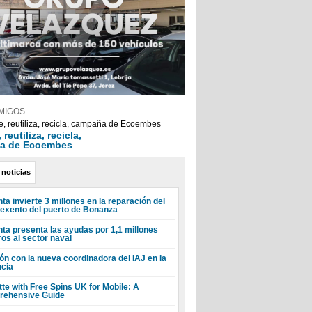
MIGOS
reutiliza, recicla,
a de Ecoembes
 noticias
ta invierte 3 millones en la reparación del
 exento del puerto de Bonanza
nta presenta las ayudas por 1,1 millones
ros al sector naval
ón con la nueva coordinadora del IAJ en la
ncia
tte with Free Spins UK for Mobile: A
ehensive Guide