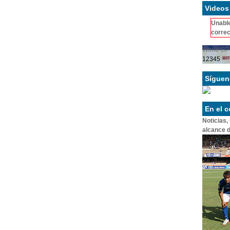
Videos
Unable
correc
World GP 
1
2
3
4
5
Síguen
En el 
Noticias,
alcance d