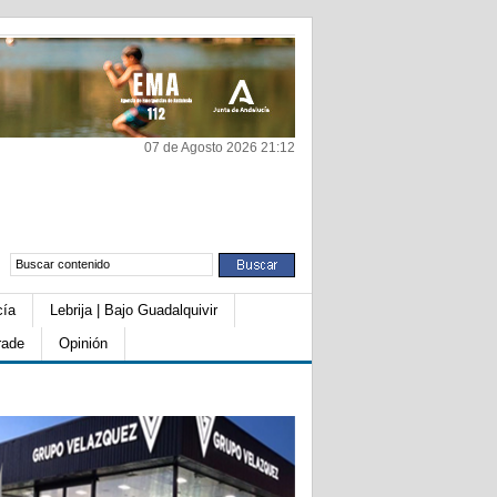
07 de Agosto 2026 21:12
cía
Lebrija | Bajo Guadalquivir
rade
Opinión