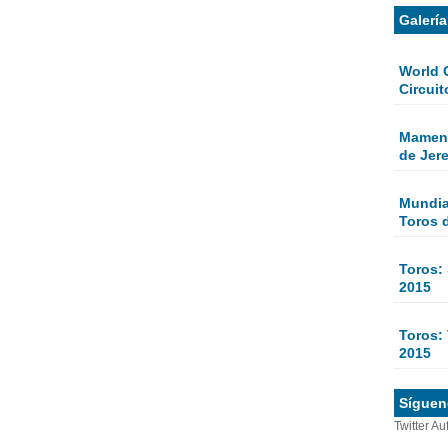
Galerí
World 
Circuit
Mamen 
de Jer
Mundial
Toros 
Toros:
2015
Toros: 
2015
Sígueno
Twitter Au