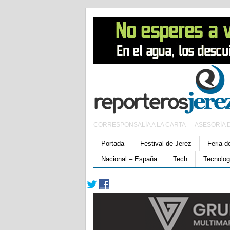
CORRESPONSALÍA A LA CARTA
ASESORÍA 
Portada
Festival de Jerez
Feria d
Nacional – España
Tech
Tecnolog