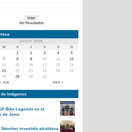
Ver Resultados
teca
JULIO 2026
M
X
J
V
S
D
1
2
3
4
5
7
8
9
10
11
12
14
15
16
17
18
19
21
22
23
24
25
26
28
29
30
31
« JUN
AGO »
a de Imágenes
GP Bike Legends en el
o de Jerez
Sánchez investida alcaldesa