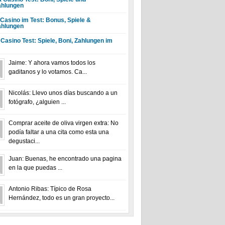
hlungen
 Casino im Test: Bonus, Spiele &
hlungen
 Casino Test: Spiele, Boni, Zahlungen im
Jaime: Y ahora vamos todos los
gaditanos y lo votamos. Ca...
Nicolás: Llevo unos días buscando a un
fotógrafo, ¿alguien ...
Comprar aceite de oliva virgen extra: No
podía faltar a una cita como esta una
degustaci...
Juan: Buenas, he encontrado una pagina
en la que puedas ...
Antonio Ribas: Típico de Rosa
Hernández, todo es un gran proyecto...