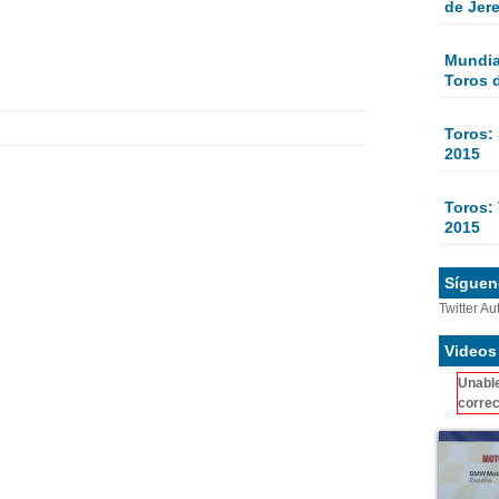
de Jer
Mundial
Toros 
Toros:
2015
Toros: 
2015
Sígueno
Twitter Au
Videos
Unable
correc