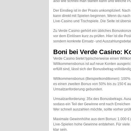
also wie schnell man starten kann und welche P
Der Einstieg ist in der Praxis unkompliziert. Na
kann direkt mit Spielen beginnen. Wenn du nach d
Live-Casino und Tischspiele. Die Seite ist übersi
Zu Verde Casino gehört ein übliches Bonuskonzep
vor dem Einlösen kurz zu prüfen. Hier ist die Po
sondern konkrete Einsatz- und Auszahlungsdetai
Boni bei Verde Casino: Ko
Verde Casino bietet typischerweise einen Will
Willkommensbonus ist auf neue Konten ausgerich
erfüllt sind, lässt sich der Bonusbetrag vollständi
Willkommensbonus (Beispielkonditionen): 100% B
es einen zweiten Bonus von 50% bis zu 150 € auf
Umsatzanforderung gebunden.
Umsatzanforderung: 35x des Bonusbetrags. Ausz
sodass ein Teil der Gewinne erst nach Erreichen
Wer schnell auszahlen möchte, sollte vorher prüfe
Maximale Gewinnhöhe aus dem Bonus: 1.000 € pro
Live-Spielen hohe Gewinne entstehen. Für viele S
klar sein.