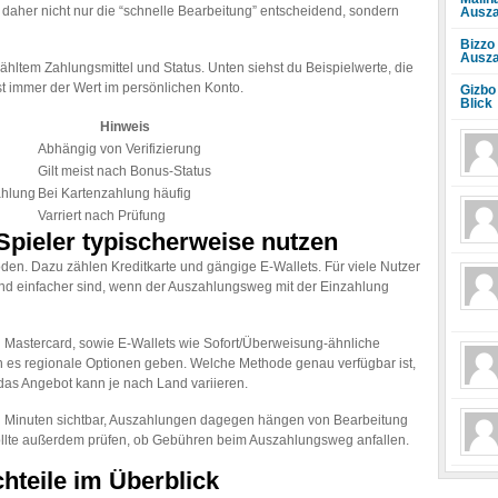
t daher nicht nur die “schnelle Bearbeitung” entscheidend, sondern
Ausza
Bizzo
Ausza
ähltem Zahlungsmittel und Status. Unten siehst du Beispielwerte, die
st immer der Wert im persönlichen Konto.
Gizbo
Blick
Hinweis
Abhängig von Verifizierung
Gilt meist nach Bonus-Status
ahlung
Bei Kartenzahlung häufig
Varriert nach Prüfung
pieler typischerweise nutzen
en. Dazu zählen Kreditkarte und gängige E-Wallets. Für viele Nutzer
r und einfacher sind, wenn der Auszahlungsweg mit der Einzahlung
nd Mastercard, sowie E-Wallets wie Sofort/Überweisung-ähnliche
nn es regionale Optionen geben. Welche Methode genau verfügbar ist,
das Angebot kann je nach Land variieren.
 in Minuten sichtbar, Auszahlungen dagegen hängen von Bearbeitung
 sollte außerdem prüfen, ob Gebühren beim Auszahlungsweg anfallen.
hteile im Überblick