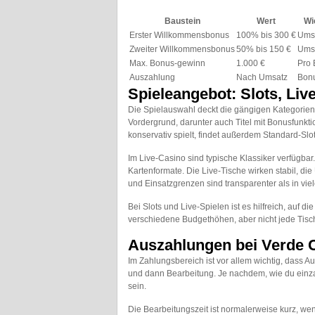
Baustein
Wert
Wi
Erster Willkommensbonus
100% bis 300 €
Umsa
Zweiter Willkommensbonus
50% bis 150 €
Umsa
Max. Bonus-gewinn
1.000 €
Pro
Auszahlung
Nach Umsatz
Bonu
Spieleangebot: Slots, Liv
Die Spielauswahl deckt die gängigen Kategorien 
Vordergrund, darunter auch Titel mit Bonusfunk
konservativ spielt, findet außerdem Standard-Sl
Im Live-Casino sind typische Klassiker verfügba
Kartenformate. Die Live-Tische wirken stabil, die 
und Einsatzgrenzen sind transparenter als in vie
Bei Slots und Live-Spielen ist es hilfreich, auf d
verschiedene Budgethöhen, aber nicht jede Tisch
Auszahlungen bei Verde C
Im Zahlungsbereich ist vor allem wichtig, dass A
und dann Bearbeitung. Je nachdem, wie du einzah
sein.
Die Bearbeitungszeit ist normalerweise kurz, wen