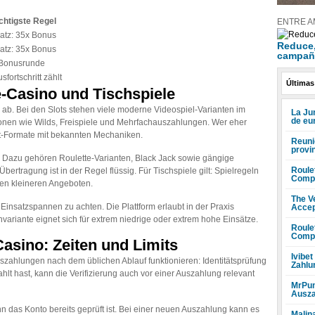
chtigste Regel
ENTRE A
tz: 35x Bonus
Reduce, 
tz: 35x Bonus
campañ
 Bonusrunde
sfortschritt zählt
Últimas
e-Casino und Tischspiele
ab. Bei den Slots stehen viele moderne Videospiel-Varianten im
La Ju
de eu
tionen wie Wilds, Freispiele und Mehrfachauszahlungen. Wer eher
ot-Formate mit bekannten Mechaniken.
Reuni
provi
r. Dazu gehören Roulette-Varianten, Black Jack sowie gängige
Roule
Übertragung ist in der Regel flüssig. Für Tischspiele gilt: Spielregeln
Compr
len kleineren Angeboten.
The V
ie Einsatzspannen zu achten. Die Plattform erlaubt in der Praxis
Accep
variante eignet sich für extrem niedrige oder extrem hohe Einsätze.
Roule
Compr
asino: Zeiten und Limits
Ivibet
uszahlungen nach dem üblichen Ablauf funktionieren: Identitätsprüfung
Zahlu
lt hast, kann die Verifizierung auch vor einer Auszahlung relevant
MrPun
Ausza
n das Konto bereits geprüft ist. Bei einer neuen Auszahlung kann es
Malin