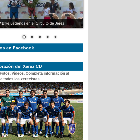
 Bike Legends en el Circuito de Jerez
os en Facebook
corazón del Xerez CD
 Fotos, Vídeos. Completa información al
e todos los xerecistas.