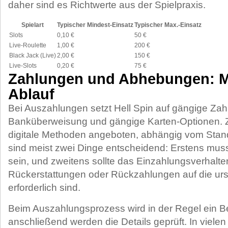
daher sind es Richtwerte aus der Spielpraxis.
Spielart
Typischer Mindest-Einsatz
Typischer Max.-Einsatz
Slots
0,10 €
50 €
Live-Roulette
1,00 €
200 €
Black Jack (Live)
2,00 €
150 €
Live-Slots
0,20 €
75 €
Zahlungen und Abhebungen: 
Ablauf
Bei Auszahlungen setzt Hell Spin auf gängige Za
Banküberweisung und gängige Karten-Optionen. Z
digitale Methoden angeboten, abhängig vom Stand
sind meist zwei Dinge entscheidend: Erstens muss 
sein, und zweitens sollte das Einzahlungsverhalte
Rückerstattungen oder Rückzahlungen auf die ur
erforderlich sind.
Beim Auszahlungsprozess wird in der Regel ein Be
anschließend werden die Details geprüft. In vielen 