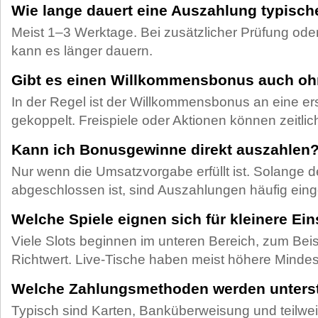
Wie lange dauert eine Auszahlung typisch
Meist 1–3 Werktage. Bei zusätzlicher Prüfung od
kann es länger dauern.
Gibt es einen Willkommensbonus auch oh
In der Regel ist der Willkommensbonus an eine er
gekoppelt. Freispiele oder Aktionen können zeitlic
Kann ich Bonusgewinne direkt auszahlen
Nur wenn die Umsatzvorgabe erfüllt ist. Solange d
abgeschlossen ist, sind Auszahlungen häufig eing
Welche Spiele eignen sich für kleinere Ei
Viele Slots beginnen im unteren Bereich, zum Beis
Richtwert. Live-Tische haben meist höhere Mindes
Welche Zahlungsmethoden werden unterst
Typisch sind Karten, Banküberweisung und teilwei