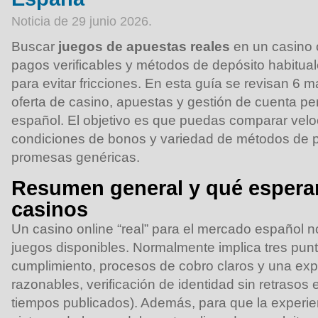
Noticia de 29 junio 2026.
Buscar
juegos de apuestas reales
en un casino o
pagos verificables y métodos de depósito habitua
para evitar fricciones. En esta guía se revisan 6
oferta de casino, apuestas y gestión de cuenta pe
español. El objetivo es que puedas comparar veloc
condiciones de bonos y variedad de métodos de 
promesas genéricas.
Resumen general y qué esperar
casinos
Un casino online “real” para el mercado español n
juegos disponibles. Normalmente implica tres punto
cumplimiento, procesos de cobro claros y una expe
razonables, verificación de identidad sin retrasos 
tiempos publicados). Además, para que la experie