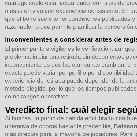
catálogo suele estar actualizado, con slots de pr
mesas en vivo con experiencia consistente. En pr
que el bono suele tener condiciones publicadas 
razonable, lo que permite planificar la conversión
Inconvenientes a considerar antes de regis
El primer punto a vigilar es la verificación: aunqu
problema, iniciar una retirada sin documentos pue
inconveniente es que las campañas cambian: el 
exacto puede variar por perfil o por disponibilidad
experiencia de retirada puede depender de la enti
método elegido, por lo que los tiempos publicado
como rangos operativos.
Veredicto final: cuál elegir seg
Si buscas un punto de partida equilibrado con bu
operativa de cobros bastante predecible,
Betsso
más directas para la mayoría de jugadores. Para q