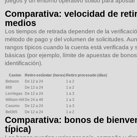
juegos y un entorno operativo sólido para apostar y
Comparativa: velocidad de reti
medios
Los tiempos de retirada dependen de la verificació
método de pago y del volumen de solicitudes. Aun
rangos típicos cuando la cuenta está verificada y
básicas (por ejemplo, límite de apuestas de bonos
identificación).
Casino
Retiro estándar (horas)
Retiro procesado (días)
Betsson
De 12 a 24
1 a 2
888
De 12 a 24
1 a 2
LeoVegas
De 12 a 24
1 a 3
William Hill
De 24 a 48
1 a 3
Casumo
De 12 a 24
1 a 3
Bet365
De 12 a 24
1 a 2
Comparativa: bonos de bienven
típica)