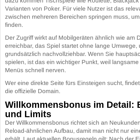
dazu kommen Tischspiele wie Roulette, Blackjac
Varianten von Poker. Für viele Nutzer ist das relev
zwischen mehreren Bereichen springen muss, um
finden.
Der Zugriff wirkt auf Mobilgeräten ähnlich wie am
erreichbar, das Spiel startet ohne lange Umwege, 
grundsätzlich nachvollziehbar. Wenn Sie hauptsä
spielen, ist das ein wichtiger Punkt, weil langsame
Menüs schnell nerven.
Wer eine direkte Seite fürs Einsteigen sucht, finde
die offizielle Domain.
Willkommensbonus im Detail:
und Limits
Der Willkommensbonus richtet sich an Neukunden
Reload-ähnlichen Aufbau, damit man nicht nur ein
erhält. Laut aktuellen Bonusregeln gilt: Nach der 