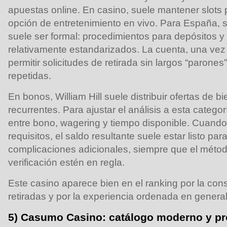
apuestas online. En casino, suele mantener slots
opción de entretenimiento en vivo. Para España, 
suele ser formal: procedimientos para depósitos y
relativamente estandarizados. La cuenta, una vez
permitir solicitudes de retirada sin largos “parones
repetidas.
En bonos, William Hill suele distribuir ofertas de
recurrentes. Para ajustar el análisis a esta categor
entre bono, wagering y tiempo disponible. Cuando
requisitos, el saldo resultante suele estar listo para
complicaciones adicionales, siempre que el métod
verificación estén en regla.
Este casino aparece bien en el ranking por la cons
retiradas y por la experiencia ordenada en general
5) Casumo Casino: catálogo moderno y p