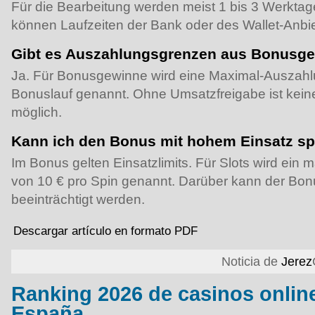
Für die Bearbeitung werden meist 1 bis 3 Werktag
können Laufzeiten der Bank oder des Wallet-Anb
Gibt es Auszahlungsgrenzen aus Bonusg
Ja. Für Bonusgewinne wird eine Maximal-Auszahl
Bonuslauf genannt. Ohne Umsatzfreigabe ist kei
möglich.
Kann ich den Bonus mit hohem Einsatz sp
Im Bonus gelten Einsatzlimits. Für Slots wird ein 
von 10 € pro Spin genannt. Darüber kann der Bo
beeinträchtigt werden.
Descargar artículo en formato PDF
Noticia de
Jerez
Ranking 2026 de casinos online
España