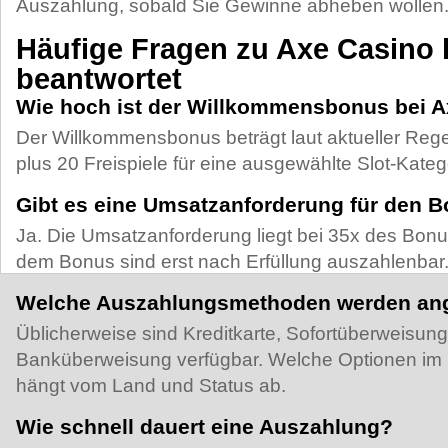
Auszahlung, sobald Sie Gewinne abheben wollen
Häufige Fragen zu Axe Casino 
beantwortet
Wie hoch ist der Willkommensbonus bei 
Der Willkommensbonus beträgt laut aktueller Reg
plus 20 Freispiele für eine ausgewählte Slot-Kateg
Gibt es eine Umsatzanforderung für den 
Ja. Die Umsatzanforderung liegt bei 35x des Bon
dem Bonus sind erst nach Erfüllung auszahlenbar
Welche Auszahlungsmethoden werden an
Üblicherweise sind Kreditkarte, Sofortüberweisung
Banküberweisung verfügbar. Welche Optionen im K
hängt vom Land und Status ab.
Wie schnell dauert eine Auszahlung?