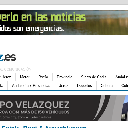
DE COMUNICACIÓN
e Jerez
Motor
Rocío
Provincia
Sierra de Cádiz
Andalu
ía
Andalucía x Provincias
Jerez
Deportes
Cultura
Cof