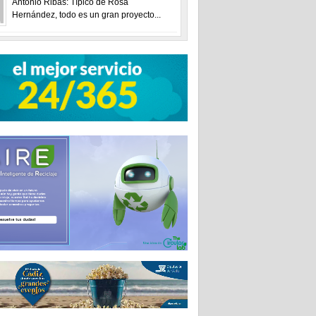
Antonio Ribas: Típico de Rosa
Hernández, todo es un gran proyecto...