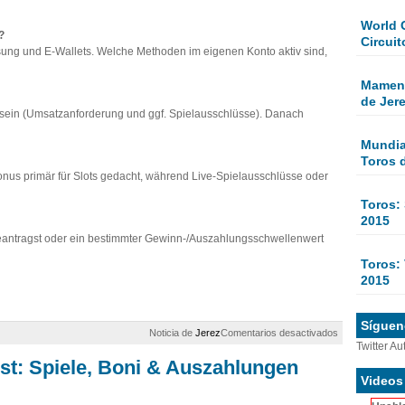
World 
?
Circuit
isung und E-Wallets. Welche Methoden im eigenen Konto aktiv sind,
Mamen 
de Jer
t sein (Umsatzanforderung und ggf. Spielausschlüsse). Danach
Mundial
Toros 
onus primär für Slots gedacht, während Live-Spielausschlüsse oder
Toros:
2015
eantragst oder ein bestimmter Gewinn-/Auszahlungsschwellenwert
Toros: 
2015
Sígueno
Noticia de
Jerez
Comentarios desactivados
Twitter Au
t: Spiele, Boni & Auszahlungen
Videos