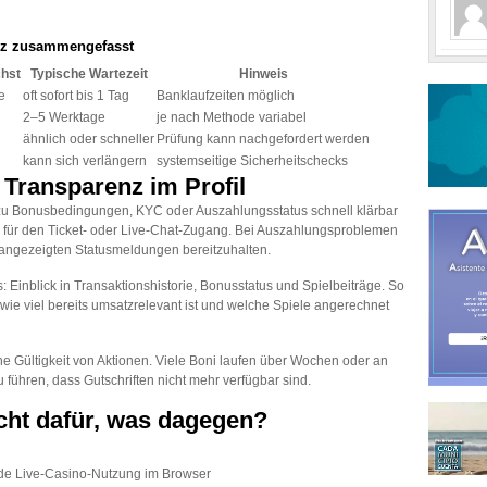
rz zusammengefasst
chst
Typische Wartezeit
Hinweis
e
oft sofort bis 1 Tag
Banklaufzeiten möglich
2–5 Werktage
je nach Methode variabel
ähnlich oder schneller
Prüfung kann nachgefordert werden
kann sich verlängern
systemseitige Sicherheitschecks
 Transparenz im Profil
en zu Bonusbedingungen, KYC oder Auszahlungsstatus schnell klärbar
ich für den Ticket- oder Live-Chat-Zugang. Bei Auszahlungsproblemen
 angezeigten Statusmeldungen bereitzuhalten.
: Einblick in Transaktionshistorie, Bonusstatus und Spielbeiträge. So
 wie viel bereits umsatzrelevant ist und welche Spiele angerechnet
che Gültigkeit von Aktionen. Viele Boni laufen über Wochen oder an
ühren, dass Gutschriften nicht mehr verfügbar sind.
cht dafür, was dagegen?
ende Live-Casino-Nutzung im Browser