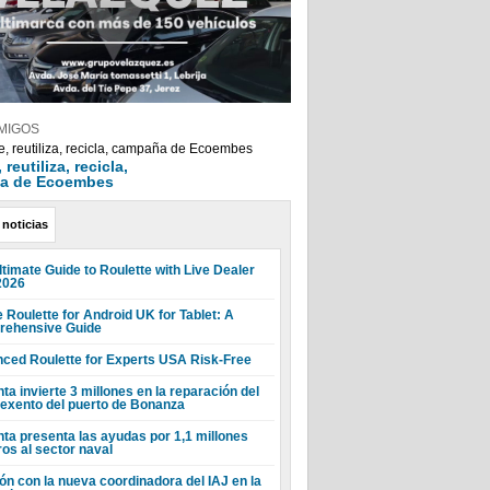
MIGOS
reutiliza, recicla,
a de Ecoembes
 noticias
ltimate Guide to Roulette with Live Dealer
2026
 Roulette for Android UK for Tablet: A
ehensive Guide
ced Roulette for Experts USA Risk-Free
ta invierte 3 millones en la reparación del
 exento del puerto de Bonanza
nta presenta las ayudas por 1,1 millones
ros al sector naval
ón con la nueva coordinadora del IAJ en la