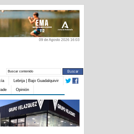
09 de Agosto 2026 16:03
cía
Lebrija | Bajo Guadalquivir
rade
Opinión