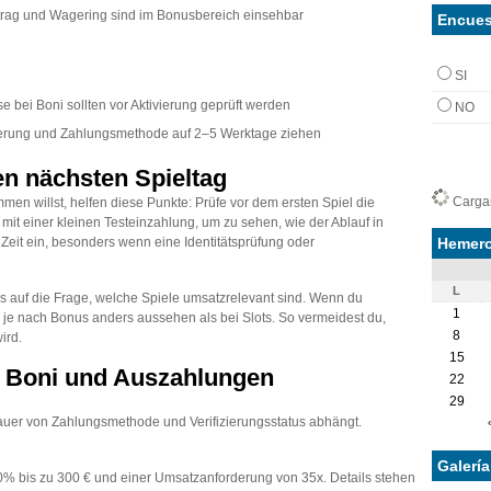
rag und Wagering sind im Bonusbereich einsehbar
Encues
SI
e bei Boni sollten vor Aktivierung geprüft werden
NO
zierung und Zahlungsmethode auf 2–5 Werktage ziehen
en nächsten Spieltag
Cargan
en willst, helfen diese Punkte: Prüfe vor dem ersten Spiel die
e mit einer kleinen Testeinzahlung, um zu sehen, wie der Ablauf in
Hemero
eit ein, besonders wenn eine Identitätsprüfung oder
L
ils auf die Frage, welche Spiele umsatzrelevant sind. Wenn du
1
 je nach Bonus anders aussehen als bei Slots. So vermeidest du,
8
ird.
15
, Boni und Auszahlungen
22
29
auer von Zahlungsmethode und Verifizierungsstatus abhängt.
Galerí
0% bis zu 300 € und einer Umsatzanforderung von 35x. Details stehen