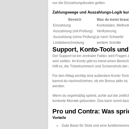
nur die Einzahlungskosten gelten.
Zahlungswege und Auszahlungs-Logik ku
Bereich
Was du meist brau
Einzahlung
Kontodaten, Method
Auszahlung (mit Prüfung)
Verifizierung
Auszahlung (ohne Prüfung)
je nach Schwelle
Limitüberschreitung
weitere Schritte
Support, Konto-Tools und
Der Support ist ein zentraler Faktor, weil Frag
sein sollten. Im Konto gibt es meist einen Bere
hilft es, die Ticketnummern und Screenshots der
Für den Alltag wichtig sind außerdem Konto-Tools
kannst du nachvollziehen, ob ein Bonus aktiv ist,
werden.
Wenn du regelmäßig spielst, achte auf die zeitli
konkrete Monate gebunden. Das kann sonst dazu f
Pro und Contra: Was spri
Vorteile
Gute Basis für Slots und eine funktionier