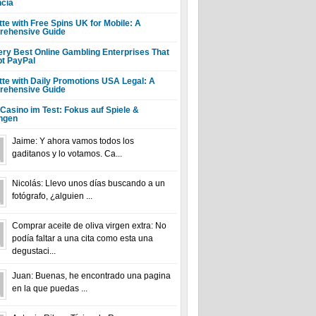
ncia
tte with Free Spins UK for Mobile: A
ehensive Guide
ery Best Online Gambling Enterprises That
t PayPal
tte with Daily Promotions USA Legal: A
ehensive Guide
 Casino im Test: Fokus auf Spiele &
ngen
Jaime: Y ahora vamos todos los
gaditanos y lo votamos. Ca...
Nicolás: Llevo unos días buscando a un
fotógrafo, ¿alguien ...
Comprar aceite de oliva virgen extra: No
podía faltar a una cita como esta una
degustaci...
Juan: Buenas, he encontrado una pagina
en la que puedas ...