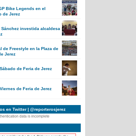
GP Bike Legends en el
o de Jerez
Sánchez investida alcaldesa
ez
 de Freestyle en la Plaza de
de Jerez
 Sábado de Feria de Jerez
Viernes de Feria de Jerez
s en Twitter | @reporterosjerez
thentication data is incomplete