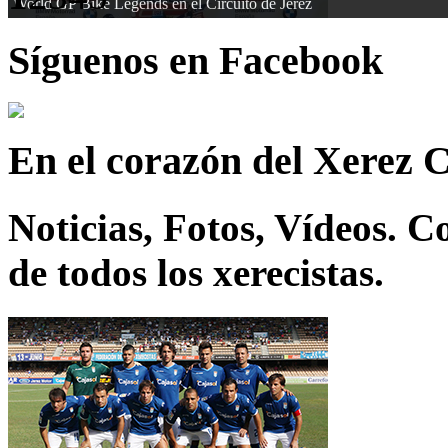
World GP Bike Legends en el Circuito de Jerez
Síguenos en Facebook
En el corazón del Xerez 
Noticias, Fotos, Vídeos. 
de todos los xerecistas.