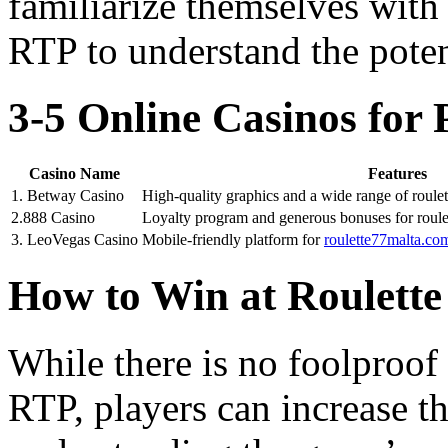
familiarize themselves with 
RTP to understand the potent
3-5 Online Casinos for
Casino Name
Features
1. Betway Casino
High-quality graphics and a wide range of roule
2.888 Casino
Loyalty program and generous bonuses for roule
3. LeoVegas Casino
Mobile-friendly platform for
roulette77malta.co
How to Win at Roulett
While there is no foolproof 
RTP, players can increase t