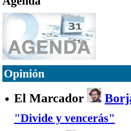
Agenda
Opinión
El Marcador
Borj
"Divide y vencerás"