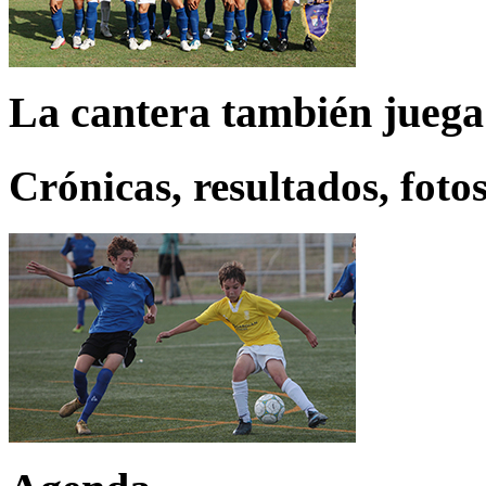
La cantera también juega
Crónicas, resultados, fotos