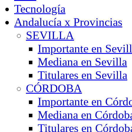
Tecnología
Andalucía x Provincias
SEVILLA
Importante en Sevil
Mediana en Sevilla
Titulares en Sevilla
CÓRDOBA
Importante en Córd
Mediana en Córdob
Titulares en Córdob