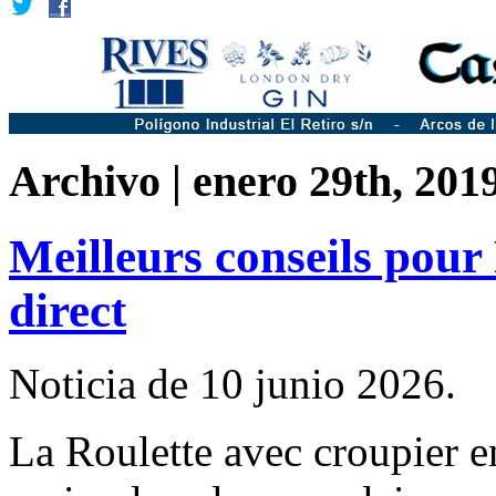
Archivo | enero 29th, 201
Meilleurs conseils pour
direct
Noticia de 10 junio 2026.
La Roulette avec croupier en