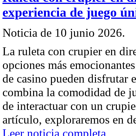
experiencia de juego ún
Noticia de 10 junio 2026.
La ruleta con crupier en dire
opciones más emocionantes 
de casino pueden disfrutar 
combina la comodidad de ju
de interactuar con un crupie
artículo, exploraremos en de
Leer noticia completa