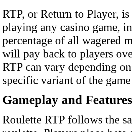
RTP, or Return to Player, is
playing any casino game, inc
percentage of all wagered m
will pay back to players over
RTP can vary depending on t
specific variant of the game
Gameplay and Features
Roulette RTP follows the sam