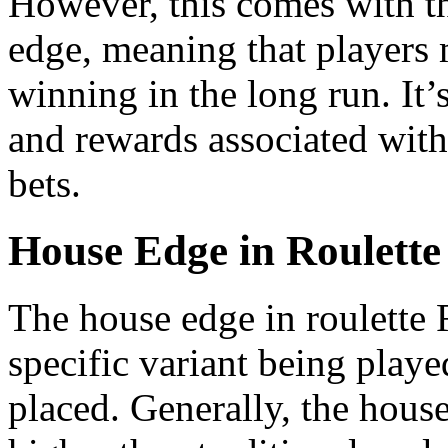
However, this comes with th
edge, meaning that players
winning in the long run. It’s
and rewards associated with
bets.
House Edge in Roulett
The house edge in roulette
specific variant being playe
placed. Generally, the house