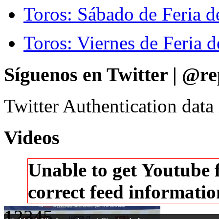
Toros: Sábado de Feria d
Toros: Viernes de Feria d
Síguenos en Twitter | @re
Twitter Authentication data
Videos
Unable to get Youtube 
correct feed informati
1
2
3
4
5