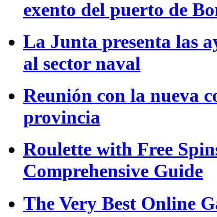
exento del puerto de B
La Junta presenta las a
al sector naval
Reunión con la nueva c
provincia
Roulette with Free Spi
Comprehensive Guide
The Very Best Online G