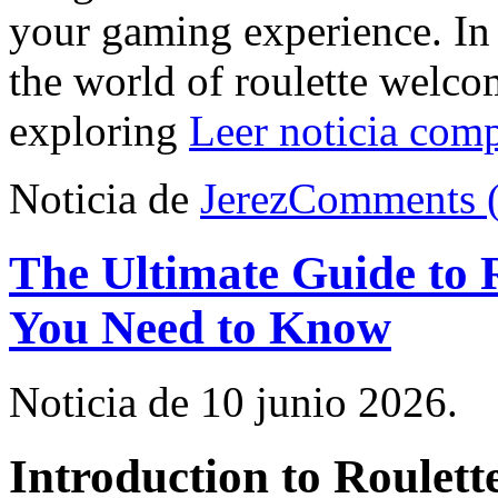
your gaming experience. In t
the world of roulette welc
exploring
Leer noticia comp
Noticia de
Jerez
Comments (
The Ultimate Guide to 
You Need to Know
Noticia de 10 junio 2026.
Introduction to Roulet