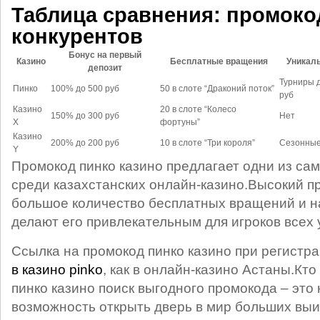
Таблица сравнения: промоко
конкурентов
Бонус на первый
Казино
Бесплатные вращения
Уникал
депозит
Турниры д
Пинко
100% до 500 руб
50 в слоте “Драконий поток”
руб
Казино
20 в слоте “Колесо
150% до 300 руб
Нет
X
фортуны”
Казино
200% до 200 руб
10 в слоте “Три короля”
Сезонные
Y
Промокод пинко казино предлагает одни из са
среди казахстанских онлайн‑казино.Высокий п
большое количество бесплатных вращений и н
делают его привлекательным для игроков всех 
Ссылка на промокод пинко казино при регистра
в казино pinko
, как в онлайн‑казино Астаны.Кто
пинко казино поиск выгодного промокода – это 
возможность открыть дверь в мир больших вы