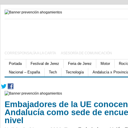
CORRESPONSALÍA A LA CARTA
ASESORÍA DE COMUNICACIÓN
Portada
Festival de Jerez
Feria de Jerez
Motor
Rocí
Nacional – España
Tech
Tecnología
Andalucía x Provinci
Embajadores de la UE conocen 
Andalucía como sede de encuen
nivel