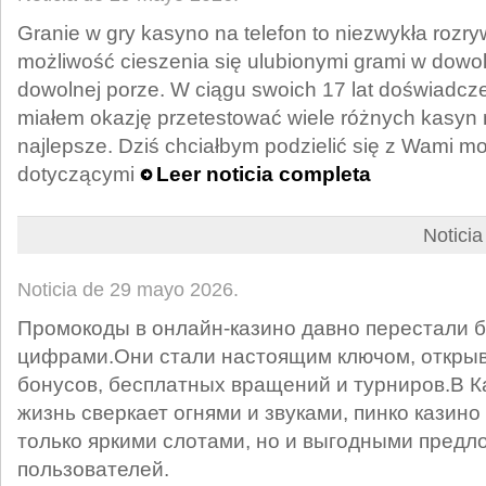
Granie w gry kasyno na telefon to niezwykła rozry
możliwość cieszenia się ulubionymi grami w dowol
dowolnej porze. W ciągu swoich 17 lat doświadcze
miałem okazję przetestować wiele różnych kasyn n
najlepsze. Dziś chciałbym podzielić się z Wami m
dotyczącymi
Leer noticia completa
Notici
Noticia de 29 mayo 2026.
Промокоды в онлайн‑казино давно перестали б
цифрами.Они стали настоящим ключом, откры
бонусов, бесплатных вращений и турниров.В Ка
жизнь сверкает огнями и звуками, пинко казино
только яркими слотами, но и выгодными пред
пользователей.