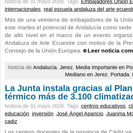
Noticia de 31 mayo 2026.
Tags:
Embajadores Unión 
internacionales
,
real escuela andaluza del arte ecuest
Más de una veintena de embajadores de la Uni
este martes el potencial de Andalucía como sed
de alto nivel en el marco de un evento organi
Andaluza de Arte Ecuestre con motivo de la Pre
Consejo de la Unión Europea.
Leer noticia com
Noticia de
Andalucía
,
Jerez
,
Media Importante en Po
Mediano en Jerez
,
Portada
,
La Junta instala gracias al Pla
térmico más de 3.100 climatiza
Noticia de 31 mayo 2026.
Tags:
centros educativos
,
c
educación
,
inversión
,
José Ángel Aparicio
,
Juanma Mo
cadiz
Los centros docentes de la provincia de Cádiz ya 