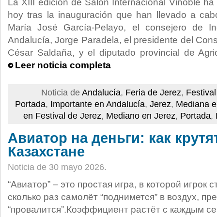
La XIII edición de Salón Internacional Vinoble h
hoy tras la inauguración que han llevado a cab
María José García-Pelayo, el consejero de In
Andalucía, Jorge Paradela, el presidente del Con
César Saldaña, y el diputado provincial de Agri
Leer noticia completa
Noticia de
Andalucía
,
Feria de Jerez
,
Festival
Portada
,
Importante en Andalucía
,
Jerez
,
Mediana e
en Festival de Jerez
,
Mediano en Jerez
,
Portada
,
Авиатор на деньги: как крутя
Казахстане
Noticia de 30 mayo 2026.
“Авиатор” – это простая игра, в которой игрок с
сколько раз самолёт “поднимется” в воздух, пр
“провалится”.Коэффициент растёт с каждым с