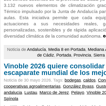
3.132 nuevos elementos de climatización grac
Térmico impulsado por la Junta de Andalucía para
aulas. Esta iniciativa permite que cada equi
actuaciones a sus necesidades reales, ga
personalizadas, sostenibles y de rápida aplicaci
diversidad climática de la comunidad autónoma.
Noticia de
Andalucía
,
Media 8 en Portada
,
Mediana 
de Cádiz
,
Portada
,
Provincia
,
Sierra
Vinoble 2026 quiere consolidar
escaparate mundial de los mej
Noticia de 30 mayo 2026.
Tags:
bodegas
,
caldos
,
Cons
cooperativas agroalimentarias
,
González Byass
,
Gusto
andalucia
,
Lustau
,
Marco de Jerez
,
Pelayo
,
Vinoble 2
Spínola