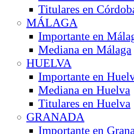
Titulares en Córdob
MÁLAGA
Importante en Mála
Mediana en Málaga
HUELVA
Importante en Huel
Mediana en Huelva
Titulares en Huelva
GRANADA
Importante en Gran