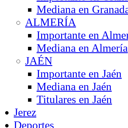
Mediana en Granad
ALMERÍA
Importante en Alme
Mediana en Almería
JAÉN
Importante en Jaén
Mediana en Jaén
Titulares en Jaén
Jerez
Deportes