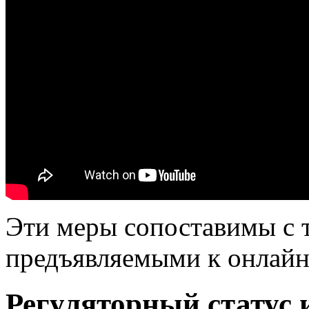
Эти меры сопоставимы с 
предъявляемыми к онлайн
Регуляторный статус 