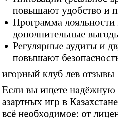
повышают удобство и п
Программа лояльности 
дополнительные выгод
Регулярные аудиты и д
повышают безопасность
игорный клуб лев отзывы
Если вы ищете надёжную 
азартных игр в Казахстане
всё необходимое: от лице