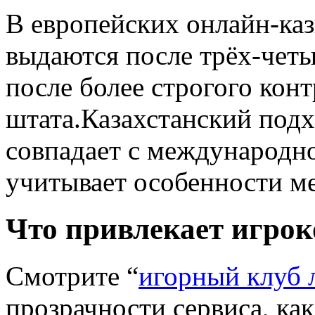
В европейских онлайн‑ка
выдаются после трёх‑четы
после более строгого кон
штата.Казахстанский подхо
совпадает с международно
учитывает особенности м
Что привлекает игрок
Смотрите “
игорный клуб 
прозрачности сервиса, как