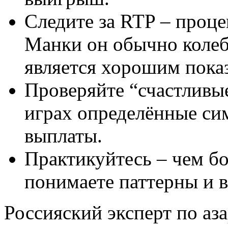
Следите за RTP – проце
Манки он обычно колеб
является хорошим пока
Проверяйте “счастливы
играх определённые си
выплаты.
Практикуйтесь – чем б
понимаете паттерны и в
Россияский эксперт по аз