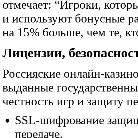
отмечает: “Игроки, кото
и используют бонусные р
на 15% больше, чем те, кт
Лицензии, безопаснос
Россияские онлайн‑казино
выданные государственны
честность игр и защиту п
SSL‑шифрование защищ
передаче.