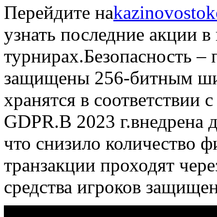
Перейдите на
kazinovostoko
узнать последние акции в 
турнирах.Безопасность –
защищены 256‑битным ши
хранятся в соответствии
GDPR.В 2023 г.внедрена 
что снизило количество 
транзакции проходят чере
средства игроков защище