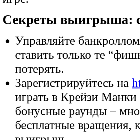
Секреты выигрыша: с
Управляйте банкроллом
ставить только те “фиш
потерять.
Зарегистрируйтесь на
h
играть в Крейзи Манки
бонусные раунды – мно
бесплатные вращения, 
выигрыш.