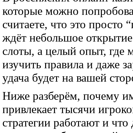
которые можно попробова
считаете, что это просто “
ждёт небольшое открытие
слоты, а целый опыт, где 
изучить правила и даже за
удача будет на вашей стор
Ниже разберём, почему и
привлекает тысячи игроков
стратегии работают и что