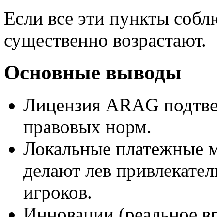
Если все эти пункты соб
существенно возрастают.
Основные выводы
Лицензия ARAG подтве
правовых норм.
Локальные платежные 
делают лев привлекател
игроков.
Инновации (реальное вр