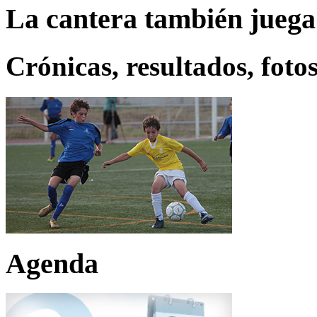
La cantera también juega
Crónicas, resultados, fotos
Agenda