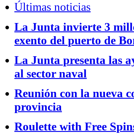
Últimas noticias
La Junta invierte 3 mill
exento del puerto de B
La Junta presenta las a
al sector naval
Reunión con la nueva c
provincia
Roulette with Free Spi