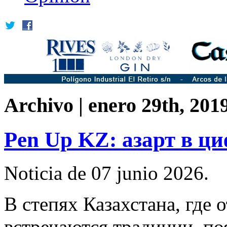
Archivo | enero 29th, 201
Pen Up KZ: азарт в ц
Noticia de 07 junio 2026.
В степях Казахстана, где
встречаются традиции, по