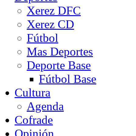
Xerez DFC
Xerez CD
Fútbol
Mas Deportes
Deporte Base
Fútbol Base
Cultura
Agenda
Cofrade
Opinión