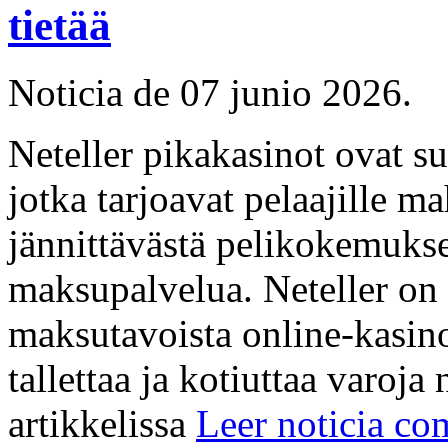
tietää
Noticia de 07 junio 2026.
Neteller pikakasinot ovat su
jotka tarjoavat pelaajille m
jännittävästä pelikokemukse
maksupalvelua. Neteller on
maksutavoista online-kasinoi
tallettaa ja kotiuttaa varoja 
artikkelissa
Leer noticia co