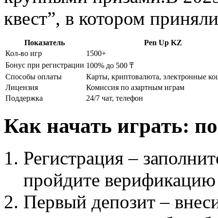
квест”, в котором приняли
Показатель
Pen Up KZ
Кол‑во игр
1500+
Бонус при регистрации
100% до 500 ₸
Способы оплаты
Карты, криптовалюта, электронные ко
Лицензия
Комиссия по азартным играм
Поддержка
24/7 чат, телефон
Как начать играть: п
Регистрация – заполнит
пройдите верификацию
Первый депозит – внеси