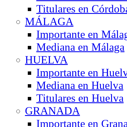
Titulares en Córdob
MÁLAGA
Importante en Mála
Mediana en Málaga
HUELVA
Importante en Huel
Mediana en Huelva
Titulares en Huelva
GRANADA
Importante en Gran