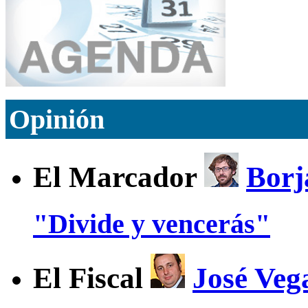
Opinión
El Marcador
Borj
"Divide y vencerás"
El Fiscal
José Veg