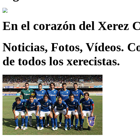
En el corazón del Xerez 
Noticias, Fotos, Vídeos. 
de todos los xerecistas.