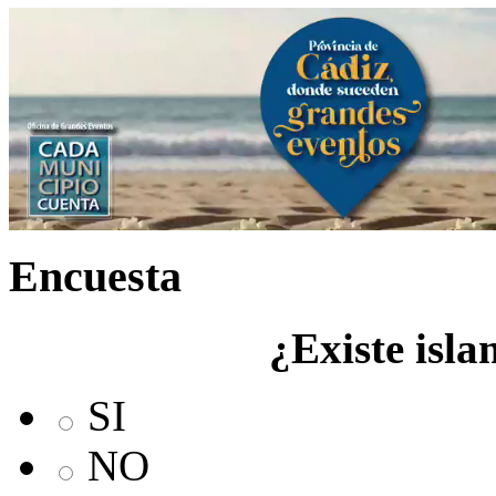
Encuesta
¿Existe isla
SI
NO