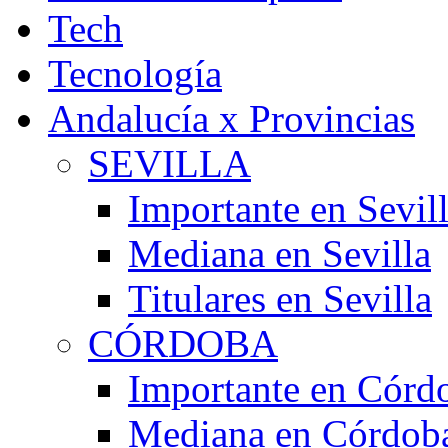
Tech
Tecnología
Andalucía x Provincias
SEVILLA
Importante en Sevil
Mediana en Sevilla
Titulares en Sevilla
CÓRDOBA
Importante en Córd
Mediana en Córdob