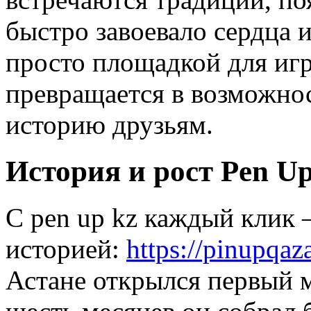
быстро завоевало сердца и
просто площадкой для игр
превращается в возможнос
историю друзьям.
История и рост Pen U
С pen up kz каждый клик 
историей:
https://pinupqaz
Астане открылся первый 