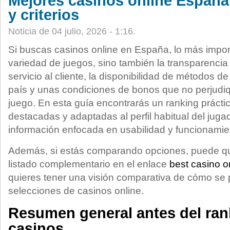
Mejores casinos online España
y criterios
Noticia de 04 julio, 2026 - 1:16.
Si buscas casinos online en España, lo más import
variedad de juegos, sino también la transparencia e
servicio al cliente, la disponibilidad de métodos 
país y unas condiciones de bonos que no perjudiq
juego. En esta guía encontrarás un ranking prácti
destacadas y adaptadas al perfil habitual del juga
información enfocada en usabilidad y funcionamien
Además, si estás comparando opciones, puede que
listado complementario en el enlace
best casino o
quieres tener una visión comparativa de cómo se 
selecciones de casinos online.
Resumen general antes del ran
casinos