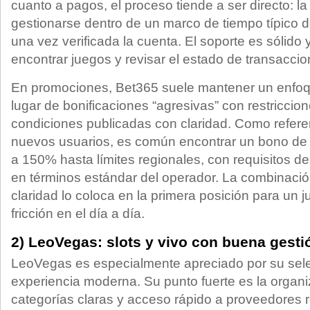
cuanto a pagos, el proceso tiende a ser directo: la
gestionarse dentro de un marco de tiempo típico d
una vez verificada la cuenta. El soporte es sólido y l
encontrar juegos y revisar el estado de transaccio
En promociones, Bet365 suele mantener un enfoq
lugar de bonificaciones “agresivas” con restriccione
condiciones publicadas con claridad. Como refere
nuevos usuarios, es común encontrar un bono de 
a 150% hasta límites regionales, con requisitos d
en términos estándar del operador. La combinació
claridad lo coloca en la primera posición para un
fricción en el día a día.
2) LeoVegas: slots y vivo con buena gestió
LeoVegas es especialmente apreciado por su sele
experiencia moderna. Su punto fuerte es la organi
categorías claras y acceso rápido a proveedores