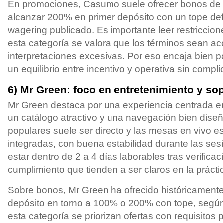
En promociones, Casumo suele ofrecer bonos de
alcanzar 200% en primer depósito con un tope de
wagering publicado. Es importante leer restriccio
esta categoría se valora que los términos sean ac
interpretaciones excesivas. Por eso encaja bien p
un equilibrio entre incentivo y operativa sin compl
6) Mr Green: foco en entretenimiento y sop
Mr Green destaca por una experiencia centrada en
un catálogo atractivo y una navegación bien diseñ
populares suele ser directo y las mesas en vivo e
integradas, con buena estabilidad durante las sesi
estar dentro de 2 a 4 días laborables tras verifica
cumplimiento que tienden a ser claros en la prácti
Sobre bonos, Mr Green ha ofrecido históricamente
depósito en torno a 100% o 200% con tope, segú
esta categoría se priorizan ofertas con requisitos