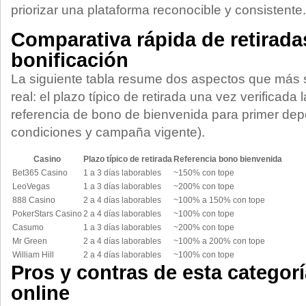
priorizar una plataforma reconocible y consistente.
Comparativa rápida de retirada
bonificación
La siguiente tabla resume dos aspectos que más s
real: el plazo típico de retirada una vez verificada
referencia de bono de bienvenida para primer depó
condiciones y campaña vigente).
Casino
Plazo típico de retirada
Referencia bono bienvenida
Bet365 Casino
1 a 3 días laborables
~150% con tope
LeoVegas
1 a 3 días laborables
~200% con tope
888 Casino
2 a 4 días laborables
~100% a 150% con tope
PokerStars Casino
2 a 4 días laborables
~100% con tope
Casumo
1 a 3 días laborables
~200% con tope
Mr Green
2 a 4 días laborables
~100% a 200% con tope
William Hill
2 a 4 días laborables
~100% con tope
Pros y contras de esta categor
online