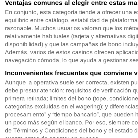
Ventajas comunes al elegir entre estas ma
En conjunto, esta categoría tiende a ofrecer una 
equilibrio entre catálogo, estabilidad de plataform
razonable. Muchos usuarios valoran que los mét
relativamente habituales (tarjeta y alternativas dig
disponibilidad) y que las campañas de bono inclu
Además, varios de estos casinos ofrecen aplicaci
navegación cómoda, lo que ayuda a gestionar sesi
Inconvenientes frecuentes que conviene vi
Aunque la operativa suele ser correcta, existen p
debe prestar atención: requisitos de verificación 
primera retirada; límites del bono (tope, condicio
categorías excluidas en el wagering); y diferencia
procesamiento” y “tiempo bancario”, que pueden ha
un poco más según el banco. Por eso, siempre con
de Términos y Condiciones del bono y el estado de