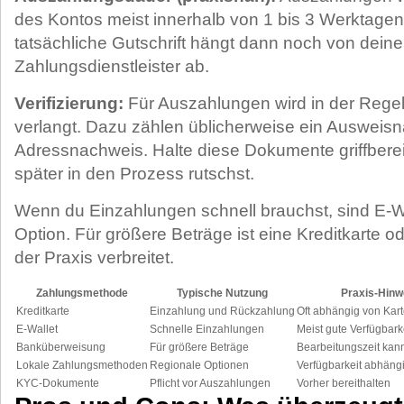
des Kontos meist innerhalb von 1 bis 3 Werktagen 
tatsächliche Gutschrift hängt dann noch von dein
Zahlungsdienstleister ab.
Verifizierung:
Für Auszahlungen wird in der Regel 
verlangt. Dazu zählen üblicherweise ein Ausweis
Adressnachweis. Halte diese Dokumente griffbereit
später in den Prozess rutschst.
Wenn du Einzahlungen schnell brauchst, sind E-Wa
Option. Für größere Beträge ist eine Kreditkarte 
der Praxis verbreitet.
Zahlungsmethode
Typische Nutzung
Praxis-Hinw
Kreditkarte
Einzahlung und Rückzahlung
Oft abhängig von Kart
E-Wallet
Schnelle Einzahlungen
Meist gute Verfügbark
Banküberweisung
Für größere Beträge
Bearbeitungszeit kann
Lokale Zahlungsmethoden
Regionale Optionen
Verfügbarkeit abhäng
KYC-Dokumente
Pflicht vor Auszahlungen
Vorher bereithalten