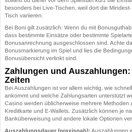
solltest du daher vor dem Spielstart kurz die Einsat
besonders bei Live-Tischen, weil dort die Mindest
Tisch variieren.
Bei Boni gilt zusätzlich: Wenn du mit Bonusguthabe
dass bestimmte Einsätze oder bestimmte Spielart
Bonusanrechnung ausgeschlossen sind. Achte dah
Bonusmarkierung im Spiel und lies die Bedingunge
Bonusübersicht verlinkt sind.
Zahlungen und Auszahlungen:
Zeiten
Bei Auszahlungen ist vor allem wichtig, wie schnell
ankommt und welche Zahlungsarten unterstützt w
Casino werden üblicherweise mehrere Methoden 
Kreditkarte und E-Wallets. Zusätzlich können je n
Banküberweisung und andere lokale Optionen verf
Auszahlungsdauer (praxisnah):
Auszahlungen w