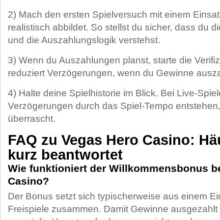
2) Mach den ersten Spielversuch mit einem Einsatz
realistisch abbildet. So stellst du sicher, dass du 
und die Auszahlungslogik verstehst.
3) Wenn du Auszahlungen planst, starte die Verifiz
reduziert Verzögerungen, wenn du Gewinne auszah
4) Halte deine Spielhistorie im Blick. Bei Live-Spi
Verzögerungen durch das Spiel-Tempo entstehen
überrascht.
FAQ zu Vegas Hero Casino: Hä
kurz beantwortet
Wie funktioniert der Willkommensbonus b
Casino?
Der Bonus setzt sich typischerweise aus einem E
Freispiele zusammen. Damit Gewinne ausgezahlt