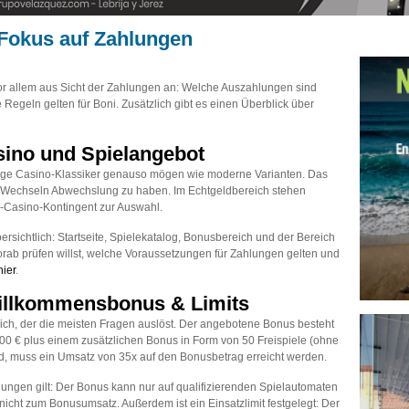
 Fokus auf Zahlungen
vor allem aus Sicht der Zahlungen an: Welche Auszahlungen sind
e Regeln gelten für Boni. Zusätzlich gibt es einen Überblick über
sino und Spielangebot
ängige Casino-Klassiker genauso mögen wie moderne Varianten. Das
s Wechseln Abwechslung zu haben. Im Echtgeldbereich stehen
e-Casino-Kontingent zur Auswahl.
ersichtlich: Startseite, Spielekatalog, Bonusbereich und der Bereich
rab prüfen willst, welche Voraussetzungen für Zahlungen gelten und
hier
.
Willkommensbonus & Limits
ich, der die meisten Fragen auslöst. Der angebotene Bonus besteht
0 € plus einem zusätzlichen Bonus in Form von 50 Freispiele (ohne
rd, muss ein Umsatz von 35x auf den Bonusbetrag erreicht werden.
ungen gilt: Der Bonus kann nur auf qualifizierenden Spielautomaten
nicht zum Bonusumsatz. Außerdem ist ein Einsatzlimit festgelegt: Der