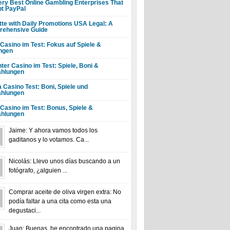
ery Best Online Gambling Enterprises That
t PayPal
tte with Daily Promotions USA Legal: A
ehensive Guide
 Casino im Test: Fokus auf Spiele &
ngen
ter Casino im Test: Spiele, Boni &
hlungen
a Casino Test: Boni, Spiele und
hlungen
 Casino im Test: Bonus, Spiele &
hlungen
Jaime: Y ahora vamos todos los
gaditanos y lo votamos. Ca...
Nicolás: Llevo unos días buscando a un
fotógrafo, ¿alguien ...
Comprar aceite de oliva virgen extra: No
podía faltar a una cita como esta una
degustaci...
Juan: Buenas, he encontrado una pagina