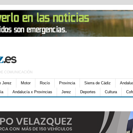
DE COMUNICACIÓN
e Jerez
Motor
Rocío
Provincia
Sierra de Cádiz
Andalu
ía
Andalucía x Provincias
Jerez
Deportes
Cultura
Cof