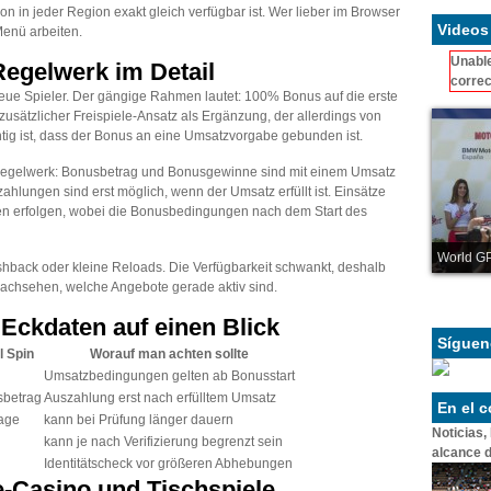
on in jeder Region exakt gleich verfügbar ist. Wer lieber im Browser
Videos
Menü arbeiten.
Unable
gelwerk im Detail
correc
eue Spieler. Der gängige Rahmen lautet: 100% Bonus auf die erste
usätzlicher Freispiele-Ansatz als Ergänzung, der allerdings von
ig ist, dass der Bonus an eine Umsatzvorgabe gebunden ist.
e Regelwerk: Bonusbetrag und Bonusgewinne sind mit einem Umsatz
hlungen sind erst möglich, wenn der Umsatz erfüllt ist. Einsätze
n erfolgen, wobei die Bonusbedingungen nach dem Start des
World GP
ashback oder kleine Reloads. Die Verfügbarkeit schwankt, deshalb
achsehen, welche Angebote gerade aktiv sind.
 Eckdaten auf einen Blick
Síguen
l Spin
Worauf man achten sollte
Umsatzbedingungen gelten ab Bonusstart
sbetrag
Auszahlung erst nach erfülltem Umsatz
En el 
tage
kann bei Prüfung länger dauern
Noticias,
kann je nach Verifizierung begrenzt sein
alcance d
Identitätscheck vor größeren Abhebungen
e-Casino und Tischspiele