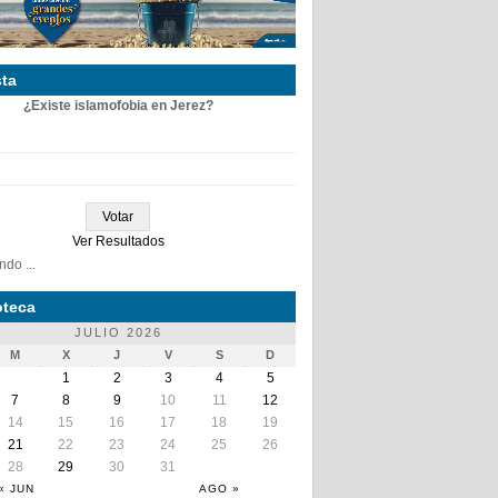
ta
¿Existe islamofobia en Jerez?
Ver Resultados
do ...
teca
JULIO 2026
M
X
J
V
S
D
1
2
3
4
5
7
8
9
10
11
12
14
15
16
17
18
19
21
22
23
24
25
26
28
29
30
31
« JUN
AGO »