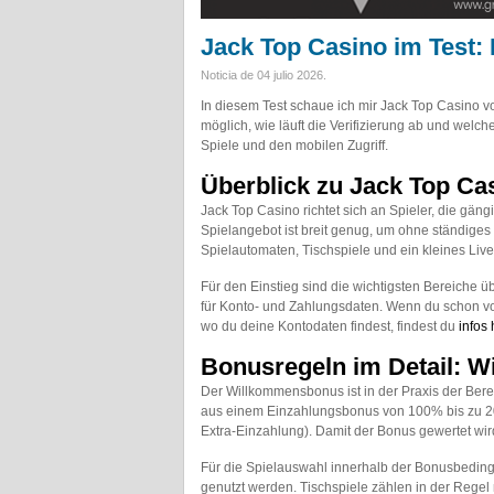
Jack Top Casino im Test:
Noticia de 04 julio 2026.
In diesem Test schaue ich mir Jack Top Casino 
möglich, wie läuft die Verifizierung ab und welch
Spiele und den mobilen Zugriff.
Überblick zu Jack Top Ca
Jack Top Casino richtet sich an Spieler, die g
Spielangebot ist breit genug, um ohne ständige
Spielautomaten, Tischspiele und ein kleines Liv
Für den Einstieg sind die wichtigsten Bereiche üb
für Konto- und Zahlungsdaten. Wenn du schon vo
wo du deine Kontodaten findest, findest du
infos 
Bonusregeln im Detail: 
Der Willkommensbonus ist in der Praxis der Bere
aus einem Einzahlungsbonus von 100% bis zu 20
Extra-Einzahlung). Damit der Bonus gewertet wi
Für die Spielauswahl innerhalb der Bonusbeding
genutzt werden. Tischspiele zählen in der Regel 