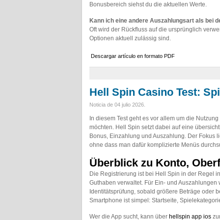
Bonusbereich siehst du die aktuellen Werte.
Kann ich eine andere Auszahlungsart als bei d
Oft wird der Rückfluss auf die ursprünglich verw
Optionen aktuell zulässig sind.
Descargar artículo en formato PDF
Hell Spin Casino Test: Sp
Noticia de 04 julio 2026.
In diesem Test geht es vor allem um die Nutzung
möchten. Hell Spin setzt dabei auf eine übersich
Bonus, Einzahlung und Auszahlung. Der Fokus lie
ohne dass man dafür komplizierte Menüs durch
Überblick zu Konto, Ober
Die Registrierung ist bei Hell Spin in der Regel 
Guthaben verwaltet. Für Ein- und Auszahlungen w
Identitätsprüfung, sobald größere Beträge oder
Smartphone ist simpel: Startseite, Spielekategor
Wer die App sucht, kann über
hellspin app ios
zur