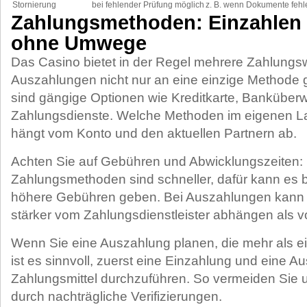
Stornierung
bei fehlender Prüfung möglich
z. B. wenn Dokumente fehl
Zahlungsmethoden: Einzahlen
ohne Umwege
Das Casino bietet in der Regel mehrere Zahlungs
Auszahlungen nicht nur an eine einzige Methode 
sind gängige Optionen wie Kreditkarte, Banküber
Zahlungsdienste. Welche Methoden im eigenen La
hängt vom Konto und den aktuellen Partnern ab.
Achten Sie auf Gebühren und Abwicklungszeiten
Zahlungsmethoden sind schneller, dafür kann es b
höhere Gebühren geben. Bei Auszahlungen kann di
stärker vom Zahlungsdienstleister abhängen als v
Wenn Sie eine Auszahlung planen, die mehr als ein 
ist es sinnvoll, zuerst eine Einzahlung und eine 
Zahlungsmittel durchzuführen. So vermeiden Sie
durch nachträgliche Verifizierungen.