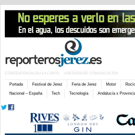
CORRESPONSALÍA A LA CARTA
ASESORÍA DE COMUNICACIÓN
Portada
Festival de Jerez
Feria de Jerez
Motor
Rocí
Nacional – España
Tech
Tecnología
Andalucía x Provinci