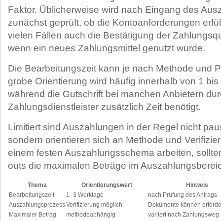
Faktor. Üblicherweise wird nach Eingang des Aus
zunächst geprüft, ob die Kontoanforderungen erfüll
vielen Fällen auch die Bestätigung der Zahlungsq
wenn ein neues Zahlungsmittel genutzt wurde.
Die Bearbeitungszeit kann je nach Methode und Prü
grobe Orientierung wird häufig innerhalb von 1 bis
während die Gutschrift bei manchen Anbietern du
Zahlungsdienstleister zusätzlich Zeit benötigt.
Limitiert sind Auszahlungen in der Regel nicht pausc
sondern orientieren sich an Methode und Verifizie
einem festen Auszahlungsschema arbeiten, sollte
outs die maximalen Beträge im Auszahlungsbereic
Thema
Orientierungswert
Hinweis
Bearbeitungszeit
1–3 Werktage
nach Prüfung des Antrags
Auszahlungsprozess
Verifizierung möglich
Dokumente können erforder
Maximaler Betrag
methodeabhängig
variiert nach Zahlungsweg