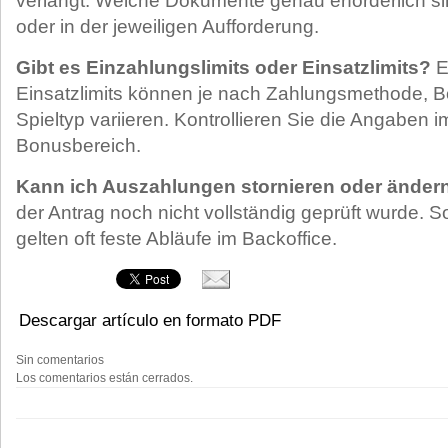
verlangt. Welche Dokumente genau erforderlich si
oder in der jeweiligen Aufforderung.
Gibt es Einzahlungslimits oder Einsatzlimits?
E
Einsatzlimits können je nach Zahlungsmethode, 
Spieltyp variieren. Kontrollieren Sie die Angaben i
Bonusbereich.
Kann ich Auszahlungen stornieren oder änder
der Antrag noch nicht vollständig geprüft wurde. 
gelten oft feste Abläufe im Backoffice.
Descargar artículo en formato PDF
Sin comentarios
Los comentarios están cerrados.