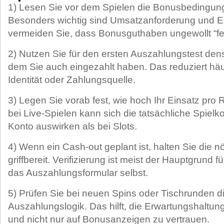
1) Lesen Sie vor dem Spielen die Bonusbedingun
Besonders wichtig sind Umsatzanforderung und Ei
vermeiden Sie, dass Bonusguthaben ungewollt “fest
2) Nutzen Sie für den ersten Auszahlungstest de
dem Sie auch eingezahlt haben. Das reduziert häu
Identität oder Zahlungsquelle.
3) Legen Sie vorab fest, wie hoch Ihr Einsatz pro 
bei Live-Spielen kann sich die tatsächliche Spielk
Konto auswirken als bei Slots.
4) Wenn ein Cash-out geplant ist, halten Sie die n
griffbereit. Verifizierung ist meist der Hauptgrund 
das Auszahlungsformular selbst.
5) Prüfen Sie bei neuen Spins oder Tischrunden d
Auszahlungslogik. Das hilft, die Erwartungshaltung
und nicht nur auf Bonusanzeigen zu vertrauen.