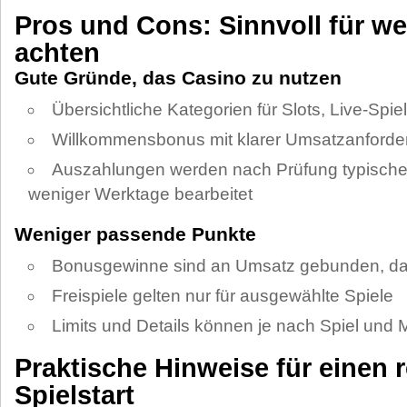
Pros und Cons: Sinnvoll für w
achten
Gute Gründe, das Casino zu nutzen
Übersichtliche Kategorien für Slots, Live-Spie
Willkommensbonus mit klarer Umsatzanforde
Auszahlungen werden nach Prüfung typische
weniger Werktage bearbeitet
Weniger passende Punkte
Bonusgewinne sind an Umsatz gebunden, dah
Freispiele gelten nur für ausgewählte Spiele
Limits und Details können je nach Spiel und 
Praktische Hinweise für einen 
Spielstart