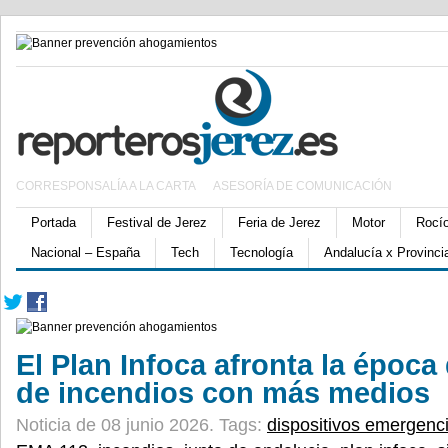
CORRESPONSALÍA A LA CARTA
ASESORÍA DE COMUNICACIÓN
Portada
Festival de Jerez
Feria de Jerez
Motor
Rocí
Nacional – España
Tech
Tecnología
Andalucía x Provinci
El Plan Infoca afronta la época 
de incendios con más medios
Noticia de 08 junio 2026.
Tags:
dispositivos emergenc