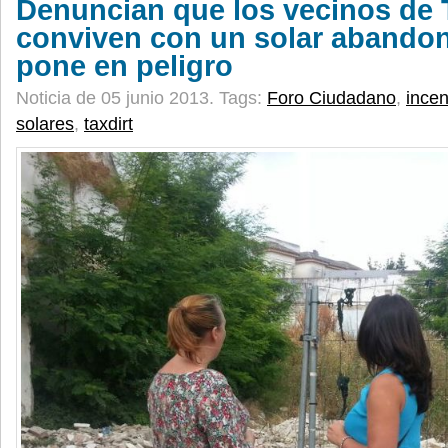
Denuncian que los vecinos de 
conviven con un solar abando
pone en peligro
Noticia de 05 junio 2013.
Tags:
Foro Ciudadano
,
ince
solares
,
taxdirt