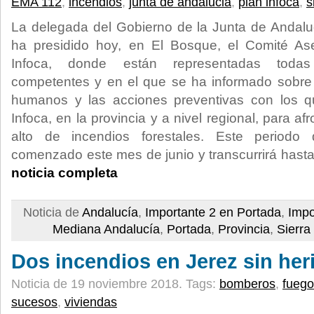
EMA 112
,
incendios
,
junta de andalucia
,
plan infoca
,
s
La delegada del Gobierno de la Junta de Andal
ha presidido hoy, en El Bosque, el Comité Ase
Infoca, donde están representadas todas 
competentes y en el que se ha informado sobre 
humanos y las acciones preventivas con los qu
Infoca, en la provincia y a nivel regional, para af
alto de incendios forestales. Este periodo
comenzado este mes de junio y transcurrirá hasta
noticia completa
Noticia de
Andalucía
,
Importante 2 en Portada
,
Impo
Mediana Andalucía
,
Portada
,
Provincia
,
Sierra
Dos incendios en Jerez sin her
Noticia de 19 noviembre 2018.
Tags:
bomberos
,
fuego
sucesos
,
viviendas