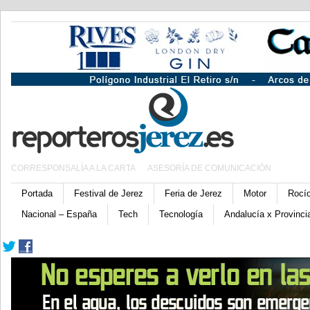
CORRESPONSALÍA A LA CARTA
ASESORÍA DE COMUNICACIÓN
Portada
Festival de Jerez
Feria de Jerez
Motor
Rocí
Nacional – España
Tech
Tecnología
Andalucía x Provinci