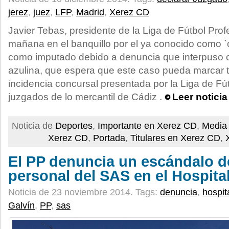
jerez
,
juez
,
LFP
,
Madrid
,
Xerez CD
Javier Tebas, presidente de la Liga de Fútbol Prof
mañana en el banquillo por el ya conocido como `
como imputado debido a denuncia que interpuso co
azulina, que espera que este caso pueda marcar ta
incidencia concursal presentada por la Liga de Fút
juzgados de lo mercantil de Cádiz .
Leer notici
Noticia de
Deportes
,
Importante en Xerez CD
,
Media 
Xerez CD
,
Portada
,
Titulares en Xerez CD
,
El PP denuncia un escándalo de
personal del SAS en el Hospita
Noticia de 23 noviembre 2014.
Tags:
denuncia
,
hospit
Galvín
,
PP
,
sas