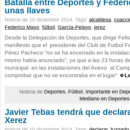
Batalla entre Deportes y Feder
unas llaves
Noticia de 10 diciembre 2014.
Tags:
alcaldesa
,
coacci
Federico Mayo
,
fútbol
,
García-Pelayo
,
jerez
Desde la Delegación de Deportes, que dirige Fel
manifiesto que el presidente del Club de Futbol 
Pérez Pacheco “no se ha encerrado en la instalaci
mismo había anunciado”, ya que a las 23 horas de 
municipal en las instalaciones del Anexo al Cam
comprobar que no se encontraba en el lugar”.
Le
Noticia de
Deportes
,
Fútbol
,
Importante en Dep
Mediano en Deportes
Javier Tebas tendrá que declar
Xerez
Noticia de 10 diciembre 2014.
Tags:
declarar Juzgado