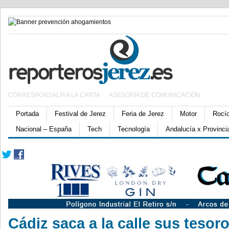
CORRESPONSALÍA A LA CARTA
ASESORÍA DE COMUNICACIÓN
Portada
Festival de Jerez
Feria de Jerez
Motor
Rocí
Nacional – España
Tech
Tecnología
Andalucía x Provinci
Cádiz saca a la calle sus tesor