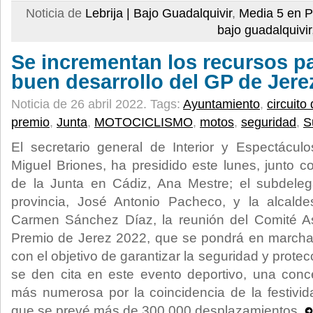
Noticia de
Lebrija | Bajo Guadalquivir
,
Media 5 en P
bajo guadalquivir
Se incrementan los recursos pa
buen desarrollo del GP de Jere
Noticia de 26 abril 2022.
Tags:
Ayuntamiento
,
circuito
premio
,
Junta
,
MOTOCICLISMO
,
motos
,
seguridad
,
S
El secretario general de Interior y Espectáculo
Miguel Briones, ha presidido este lunes, junto c
de la Junta en Cádiz, Ana Mestre; el subdele
provincia, José Antonio Pacheco, y la alcalde
Carmen Sánchez Díaz, la reunión del Comité 
Premio de Jerez 2022, que se pondrá en marcha 
con el objetivo de garantizar la seguridad y prote
se den cita en este evento deportivo, una conc
más numerosa por la coincidencia de la festivi
que se prevé más de 300.000 desplazamientos.