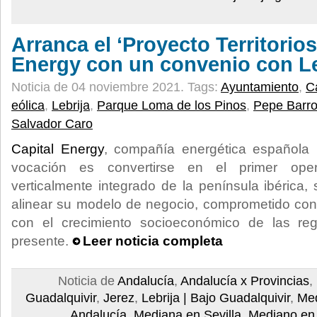
Arranca el ‘Proyecto Territorios
Energy con un convenio con Le
Noticia de 04 noviembre 2021.
Tags:
Ayuntamiento
,
C
eólica
,
Lebrija
,
Parque Loma de los Pinos
,
Pepe Barr
Salvador Caro
Capital Energy
, compañía energética española
vocación es convertirse en el primer ope
verticalmente integrado de la península ibérica
alinear su modelo de negocio, comprometido con l
con el crecimiento socioeconómico de las re
presente.
Leer noticia completa
Noticia de
Andalucía
,
Andalucía x Provincias
,
Guadalquivir
,
Jerez
,
Lebrija | Bajo Guadalquivir
,
Med
Andalucía
,
Mediana en Sevilla
,
Mediano en