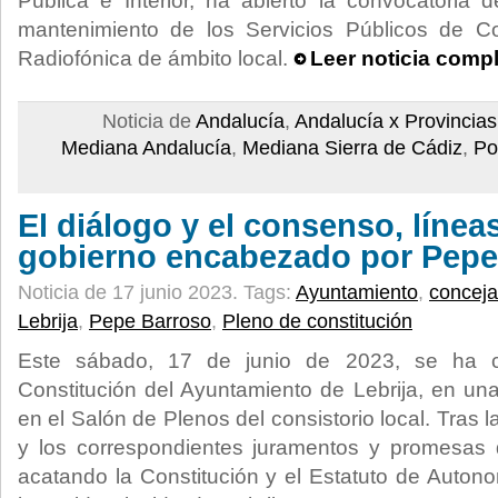
Pública e Interior, ha abierto la convocatoria
mantenimiento de los Servicios Públicos de C
Radiofónica de ámbito local.
Leer noticia comp
Noticia de
Andalucía
,
Andalucía x Provincias
Mediana Andalucía
,
Mediana Sierra de Cádiz
,
Po
El diálogo y el consenso, línea
gobierno encabezado por Pepe
Noticia de 17 junio 2023.
Tags:
Ayuntamiento
,
conceja
Lebrija
,
Pepe Barroso
,
Pleno de constitución
Este sábado, 17 de junio de 2023, se ha c
Constitución del Ayuntamiento de Lebrija, en un
en el Salón de Plenos del consistorio local. Tras 
y los correspondientes juramentos y promesas 
acatando la Constitución y el Estatuto de Auton