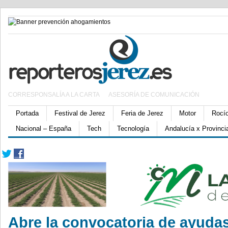
CORRESPONSALÍA A LA CARTA
ASESORÍA DE COMUNICACIÓN
Portada
Festival de Jerez
Feria de Jerez
Motor
Rocí
Nacional – España
Tech
Tecnología
Andalucía x Provinci
Abre la convocatoria de ayudas