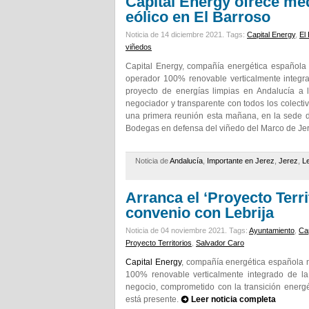
Capital Energy ofrece me
eólico en El Barroso
Noticia de 14 diciembre 2021.
Tags:
Capital Energy
,
El
viñedos
Capital Energy, compañía energética española 
operador 100% renovable verticalmente integr
proyecto de energías limpias en Andalucía a 
negociador y transparente con todos los colecti
una primera reunión esta mañana, en la sede de
Bodegas en defensa del viñedo del Marco de Je
Noticia de
Andalucía
,
Importante en Jerez
,
Jerez
,
Le
Arranca el ‘Proyecto Terr
convenio con Lebrija
Noticia de 04 noviembre 2021.
Tags:
Ayuntamiento
,
Cap
Proyecto Territorios
,
Salvador Caro
Capital Energy
, compañía energética española n
100% renovable verticalmente integrado de la
negocio, comprometido con la transición energé
está presente.
Leer noticia completa