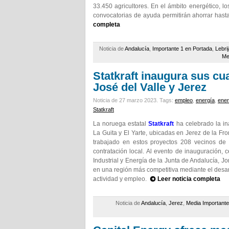
33.450 agricultores. En el ámbito energético, l
convocatorias de ayuda permitirán ahorrar hast
completa
Noticia de
Andalucía
,
Importante 1 en Portada
,
Lebri
Me
Statkraft inaugura sus cu
José del Valle y Jerez
Noticia de 27 marzo 2023.
Tags:
empleo
,
energía
,
ener
Statkraft
La noruega estatal
Statkraft
ha celebrado la ina
La Guita y El Yarte, ubicadas en Jerez de la Fro
trabajado en estos proyectos 208 vecinos de 
contratación local. Al evento de inauguración, 
Industrial y Energía de la Junta de Andalucía, J
en una región más competitiva mediante el desar
actividad y empleo.
Leer noticia completa
Noticia de
Andalucía
,
Jerez
,
Media Importante