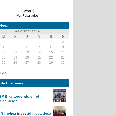
Ver Resultados
teca
AGOSTO 2026
M
X
J
V
S
D
1
2
4
5
6
7
8
9
11
12
13
14
15
16
18
19
20
21
22
23
25
26
27
28
29
30
« JUL
a de Imágenes
GP Bike Legends en el
o de Jerez
Sánchez investida alcaldesa