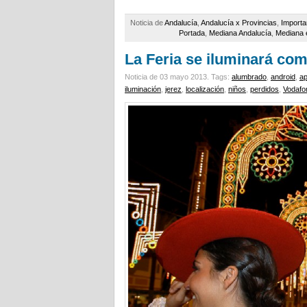
Noticia de
Andalucía
,
Andalucía x Provincias
,
Importa
Portada
,
Mediana Andalucía
,
Mediana e
La Feria se iluminará com
Noticia de 03 mayo 2013.
Tags:
alumbrado
,
android
,
ap
iluminación
,
jerez
,
localización
,
niños
,
perdidos
,
Vodafo