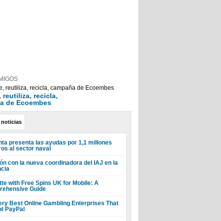
MIGOS
reutiliza, recicla,
a de Ecoembes
 noticias
nta presenta las ayudas por 1,1 millones
ros al sector naval
ón con la nueva coordinadora del IAJ en la
ncia
tte with Free Spins UK for Mobile: A
ehensive Guide
ery Best Online Gambling Enterprises That
t PayPal