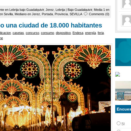
nte en Lebrija bajo Guadalquivir
,
Jerez
,
Lebrija | Bajo Guadalquivir
,
Media 1 en
n Sevilla
,
Mediano en Jerez
,
Portada
,
Provincia
,
SEVILLA
Comments (0)
o una ciudad de 18.000 habitantes
licacion
,
casetas
,
concurso
,
consumo
,
dispositivo
,
Endesa
,
energía
,
feria
,
ne
Encues
SI