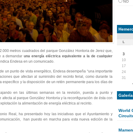
NO
Hemero
L
 62.000 metros cuadrados del parque González Hontoria de Jerez que,
3
ene a demandar
una energía eléctrica equivalente a la de cualquier
10
 indica Endesa en un comunicado.
17
sde un punto de vista energético, Endesa desempeña “una importante
24
laciones que afectan al suministro del recinto ferial, como durante la
31
ia específico y la disposición de un retén permanente para los días de
bajando en las últimas semanas en la revisión, puesta a punto y
Galerí
e afecta al parque González Hontoria y la reconfiguración de ésta con
xplotación la alimentación de energía eléctrica al recinto.
World 
tonio Real, ha presentado hoy las iniciativas que el Ayuntamiento y
Circuit
omunicación, han puesto en marcha para esta nueva edición de la
Mamen 