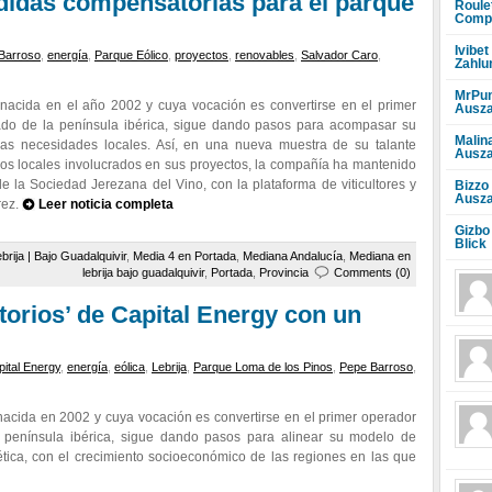
didas compensatorias para el parque
Roule
Compr
Ivibet
 Barroso
,
energía
,
Parque Eólico
,
proyectos
,
renovables
,
Salvador Caro
,
Zahlu
MrPun
nacida en el año 2002 y cuya vocación es convertirse en el primer
Ausza
ado de la península ibérica, sigue dando pasos para acompasar su
Malin
las necesidades locales. Así, en una nueva muestra de su talante
Ausza
vos locales involucrados en sus proyectos, la compañía ha mantenido
 la Sociedad Jerezana del Vino, con la plataforma de viticultores y
Bizzo
Ausza
rez.
Leer noticia completa
Gizbo
Blick
brija | Bajo Guadalquivir
,
Media 4 en Portada
,
Mediana Andalucía
,
Mediana en
lebrija bajo guadalquivir
,
Portada
,
Provincia
Comments (0)
itorios’ de Capital Energy con un
ital Energy
,
energía
,
eólica
,
Lebrija
,
Parque Loma de los Pinos
,
Pepe Barroso
,
acida en 2002 y cuya vocación es convertirse en el primer operador
 península ibérica, sigue dando pasos para alinear su modelo de
tica, con el crecimiento socioeconómico de las regiones en las que