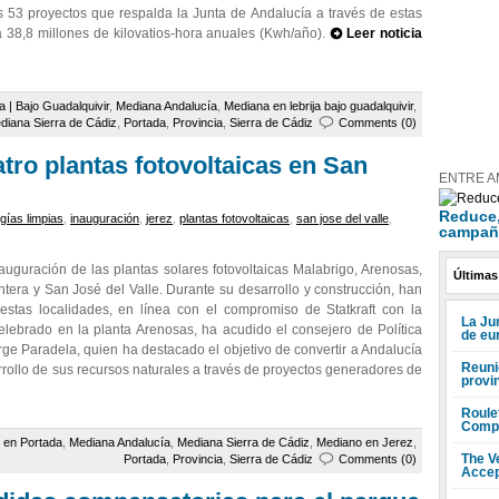
os 53 proyectos que respalda la Junta de Andalucía a través de estas
a 38,8 millones de kilovatios-hora anuales (Kwh/año).
Leer noticia
ja | Bajo Guadalquivir
,
Mediana Andalucía
,
Mediana en lebrija bajo guadalquivir
,
diana Sierra de Cádiz
,
Portada
,
Provincia
,
Sierra de Cádiz
Comments (0)
atro plantas fotovoltaicas en San
ENTRE A
Reduce, 
gías limpias
,
inauguración
,
jerez
,
plantas fotovoltaicas
,
san jose del valle
,
campañ
uguración de las plantas solares fotovoltaicas Malabrigo, Arenosas,
Últimas
ntera y San José del Valle. Durante su desarrollo y construcción, han
estas localidades, en línea con el compromiso de Statkraft con la
La Ju
celebrado en la planta Arenosas, ha acudido el consejero de Política
de eu
orge Paradela, quien ha destacado el objetivo de convertir a Andalucía
Reuni
rollo de sus recursos naturales a través de proyectos generadores de
provi
Roule
Compr
 en Portada
,
Mediana Andalucía
,
Mediana Sierra de Cádiz
,
Mediano en Jerez
,
The V
Portada
,
Provincia
,
Sierra de Cádiz
Comments (0)
Accep