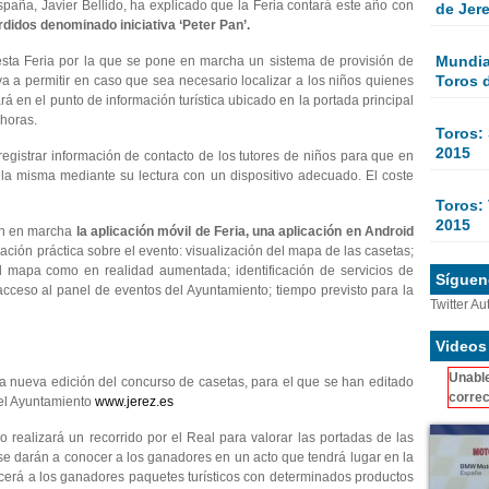
paña, Javier Bellido, ha explicado que la Feria contará este año con
de Jer
rdidos denominado iniciativa ‘Peter Pan’.
Mundial
sta Feria por la que se pone en marcha un sistema de provisión de
Toros 
 a permitir en caso que sea necesario localizar a los niños quienes
 en el punto de información turística ubicado en la portada principal
 horas.
Toros:
2015
 registrar información de contacto de los tutores de niños para que en
a misma mediante su lectura con un dispositivo adecuado. El coste
Toros: 
2015
nen en marcha
la aplicación móvil de Feria, una aplicación en Android
mación práctica sobre el evento: visualización del mapa de las casetas;
l mapa como en realidad aumentada; identificación de servicios de
Sígueno
; acceso al panel de eventos del Ayuntamiento; tiempo previsto para la
Twitter Au
Videos
Unable
 nueva edición del concurso de casetas, para el que se han editado
correc
del Ayuntamiento
www.jerez.es
o realizará un recorrido por el Real para valorar las portadas de las
, se darán a conocer a los ganadores en un acto que tendrá lugar en la
cerá a los ganadores paquetes turísticos con determinados productos