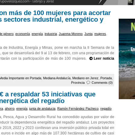
con más de 100 mujeres para acortar
 sectores industrial, energético y
de género
,
economía
,
energía
,
industria
,
Juanma Moreno
,
Junta
,
mujeres
,
ía de Industria, Energía y Minas, pone en marcha la II Semana de la
a, que se desarrollará del 9 al 13 de febrero, con una programación de
ontarán con la participación de más de 100 mujeres.
Leer noticia
Media Importante en Portada
,
Mediana Andalucía
,
Mediano en Jerez
,
Portada
,
Provincia
Comments (0)
 a respaldar 53 iniciativas que
nergética del regadío
ura
,
ahorro
,
energía
,
junta de andalucia
,
Ramón Fernández Pacheco
,
regadío
ra, Pesca, Agua y Desarrollo Rural ha concedido ayudas por valor de
ducir la dependencia energética del regadío andaluz. Los proyectos
 2019, 2022 y 2023 conllevan una inversión público privada total en
 euros e incide en algo más de 107.300 hectáreas de cultivo de casi