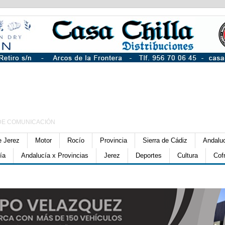
DE COMUNICACIÓN
e Jerez
Motor
Rocío
Provincia
Sierra de Cádiz
Andalu
ía
Andalucía x Provincias
Jerez
Deportes
Cultura
Cof