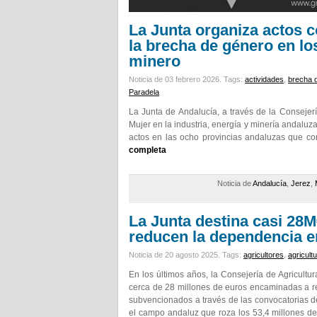
La Junta organiza actos 
la brecha de género en los
minero
Noticia de 03 febrero 2026.
Tags:
actividades
,
brecha 
Paradela
La Junta de Andalucía, a través de la Consejer
Mujer en la industria, energía y minería andaluz
actos en las ocho provincias andaluzas que c
completa
Noticia de
Andalucía
,
Jerez
,
La Junta destina casi 28M€
reducen la dependencia e
Noticia de 20 agosto 2025.
Tags:
agricultores
,
agricult
En los últimos años, la Consejería de Agricultu
cerca de 28 millones de euros encaminadas a re
subvencionados a través de las convocatorias de
el campo andaluz que roza los 53,4 millones de