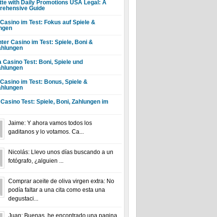
tte with Daily Promotions USA Legal: A
ehensive Guide
 Casino im Test: Fokus auf Spiele &
ngen
ter Casino im Test: Spiele, Boni &
hlungen
a Casino Test: Boni, Spiele und
hlungen
 Casino im Test: Bonus, Spiele &
hlungen
 Casino Test: Spiele, Boni, Zahlungen im
Jaime: Y ahora vamos todos los
gaditanos y lo votamos. Ca...
Nicolás: Llevo unos días buscando a un
fotógrafo, ¿alguien ...
Comprar aceite de oliva virgen extra: No
podía faltar a una cita como esta una
degustaci...
Juan: Buenas, he encontrado una pagina