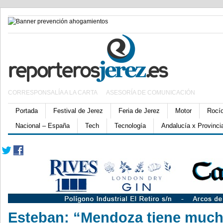
CORRESPONSALÍA A LA CARTA
ASESORÍA DE COMUNICACIÓN
Portada
Festival de Jerez
Feria de Jerez
Motor
Rocí
Nacional – España
Tech
Tecnología
Andalucía x Provinci
Esteban: “Mendoza tiene muchí