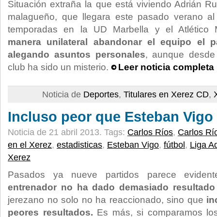
Situación extraña la que está viviendo Adrián Ru
malagueño, que llegara este pasado verano al
temporadas en la UD Marbella y el Atlético
manera unilateral abandonar el equipo el
alegando asuntos personales
, aunque desde 
club ha sido un misterio.
Leer noticia completa
Noticia de
Deportes
,
Titulares en Xerez CD
,
Incluso peor que Esteban Vigo
Noticia de 21 abril 2013.
Tags:
Carlos Ríos
,
Carlos Rí
en el Xerez
,
estadisticas
,
Esteban Vigo
,
fútbol
,
Liga A
Xerez
Pasados ya nueve partidos parece eviden
entrenador no ha dado demasiado resultado 
jerezano no solo no ha reaccionado, sino que
in
peores resultados.
Es más, si comparamos los