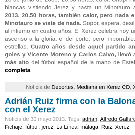
blancas vistiendo Jerez y hasta un Minotauro a
2013, 20.50 horas, también calor, pero nada e
Minotauro se viste de nada.
Sopor, espera, desil
al infierno en cuatro años. El Xerez celebra hoy un 
ascenso a la gloria, el del corto, pero imborrable
estrellas.
Cuatro años desde aquel partido an
goles y Vicente Moreno y Carlos Calvo, llevó a
más alto
del fútbol español de la mano de Est
completa
Noticia de
Deportes
,
Mediana en Xerez CD
,
Adrián Ruiz firma con la Balona
con el Xerez
Noticia de 30 mayo 2013.
Tags:
adrian
,
Alfredo Gallar
Fichaje
,
fútbol
,
jerez
,
La Línea
,
málaga
,
Ruiz
,
Xerez