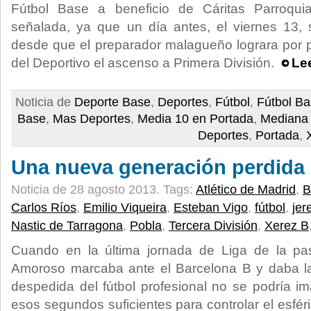
Fútbol Base a beneficio de Cáritas Parroqui
señalada, ya que un día antes, el viernes 13,
desde que el preparador malagueño lograra por pr
del Deportivo el ascenso a Primera División.
Le
Noticia de
Deporte Base
,
Deportes
,
Fútbol
,
Fútbol B
Base
,
Mas Deportes
,
Media 10 en Portada
,
Mediana
Deportes
,
Portada
,
Una nueva generación perdida
Noticia de 28 agosto 2013.
Tags:
Atlético de Madrid
,
B
Carlos Ríos
,
Emilio Viqueira
,
Esteban Vigo
,
fútbol
,
jer
Nastic de Tarragona
,
Pobla
,
Tercera División
,
Xerez B
Cuando en la última jornada de Liga de la p
Amoroso marcaba ante el Barcelona B y daba la 
despedida del fútbol profesional no se podría im
esos segundos suficientes para controlar el esféric