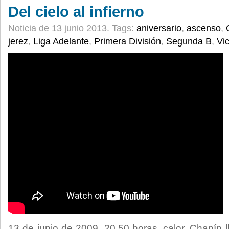
Del cielo al infierno
Noticia de 13 junio 2013.
Tags:
aniversario
,
ascenso
,
jerez
,
Liga Adelante
,
Primera División
,
Segunda B
,
Vi
13 de junio de 2009, 20.50 horas, calor, Chapín 