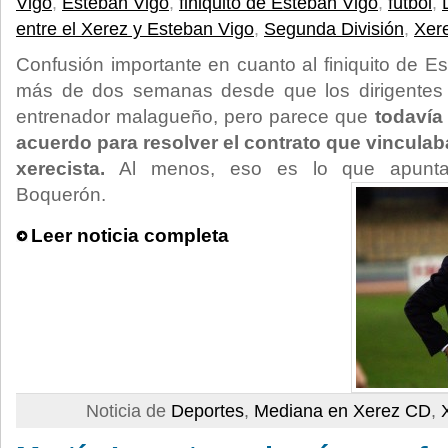
Vigo
,
Esteban Vigo
,
finiquito de Esteban Vigo
,
fútbol
,
entre el Xerez y Esteban Vigo
,
Segunda División
,
Xer
Confusión importante en cuanto al finiquito de 
más de dos semanas desde que los dirigentes a
entrenador malagueño, pero parece que
todavía
acuerdo para resolver el contrato que vinculaba
xerecista.
Al menos, eso es lo que apunta
Boquerón.
Leer noticia completa
Noticia de
Deportes
,
Mediana en Xerez CD
,