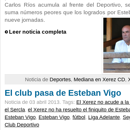
Carlos Ríos acumula al frente del Deportivo,
suma números peores que los logrados por Esteb
nueve jornadas.
Leer noticia completa
Noticia de
Deportes
,
Mediana en Xerez CD
,
El club pasa de Esteban Vigo
Noticia de 03 abril 2013.
Tags:
El Xerez no acude a la
el Sercla
,
el Xerez no ha resuelto el finiquito de Este
Esteban Vigo
,
Esteban Vigo
,
fútbol
,
Liga Adelante
,
Se
Club Deportivo