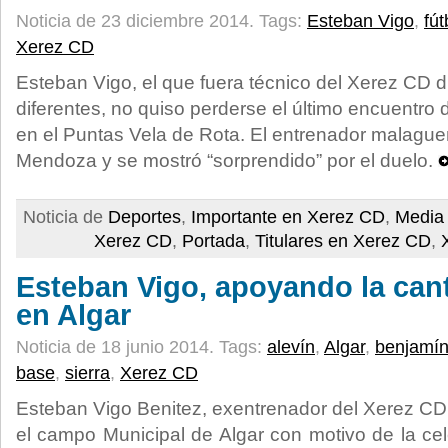
Noticia de 23 diciembre 2014.
Tags:
Esteban Vigo
,
fút
Xerez CD
Esteban Vigo, el que fuera técnico del Xerez CD d
diferentes, no quiso perderse el último encuentro 
en el Puntas Vela de Rota. El entrenador malagu
Mendoza y se mostró “sorprendido” por el duelo.
Noticia de
Deportes
,
Importante en Xerez CD
,
Media 
Xerez CD
,
Portada
,
Titulares en Xerez CD
,
Esteban Vigo, apoyando la cante
en Algar
Noticia de 18 junio 2014.
Tags:
alevín
,
Algar
,
benjamí
base
,
sierra
,
Xerez CD
Esteban Vigo Benitez, exentrenador del Xerez CD,
el campo Municipal de Algar con motivo de la cel