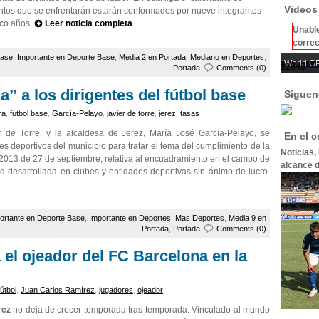
Videos
juntos que se enfrentarán estarán conformados por nueve integrantes
nco años.
Leer noticia completa
Unable
correc
Base
,
Importante en Deporte Base
,
Media 2 en Portada
,
Mediano en Deportes
,
World GP
1
2
3
4
5
Portada
Comments (0)
za” a los dirigentes del fútbol base
Síguen
ra
,
fútbol base
,
García-Pelayo
,
javier de torre
,
jerez
,
tasas
 de Torre, y la alcaldesa de Jerez, María José García-Pelayo, se
En el 
s deportivos del municipio para tratar el tema del cumplimiento de la
Noticias,
2013 de 27 de septiembre, relativa al encuadramiento en el campo de
alcance d
ad desarrollada en clubes y entidades deportivas sin ánimo de lucro.
ortante en Deporte Base
,
Importante en Deportes
,
Mas Deportes
,
Media 9 en
Portada
,
Portada
Comments (0)
el ojeador del FC Barcelona en la
fútbol
,
Juan Carlos Ramírez
,
jugadores
,
ojeador
rez
no deja de crecer temporada tras temporada. Vinculado al mundo