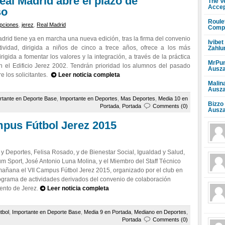
eal Madrid abre el plazo de
The V
Accep
so
Roule
ipciones
,
jerez
,
Real Madrid
Compr
drid tiene ya en marcha una nueva edición, tras la firma del convenio
Ivibet
tividad, dirigida a niños de cinco a trece años, ofrece a los más
Zahlu
igida a fomentar los valores y la integración, a través de la práctica
MrPun
en el Edificio Jerez 2002. Tendrán prioridad los alumnos del pasado
Ausza
e los solicitantes.
Leer noticia completa
Malin
Ausza
rtante en Deporte Base
,
Importante en Deportes
,
Mas Deportes
,
Media 10 en
Bizzo
Portada
,
Portada
Comments (0)
Ausza
mpus Fútbol Jerez 2015
 Deportes, Felisa Rosado, y de Bienestar Social, Igualdad y Salud,
um Sport, José Antonio Luna Molina, y el Miembro del Staff Técnico
mañana el VII Campus Fútbol Jerez 2015, organizado por el club en
rograma de actividades derivados del convenio de colaboración
iento de Jerez.
Leer noticia completa
tbol
,
Importante en Deporte Base
,
Media 9 en Portada
,
Mediano en Deportes
,
Portada
Comments (0)