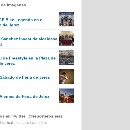
a de Imágenes
GP Bike Legends en el
o de Jerez
Sánchez investida alcaldesa
ez
 de Freestyle en la Plaza de
de Jerez
 Sábado de Feria de Jerez
Viernes de Feria de Jerez
s en Twitter | @reporterosjerez
thentication data is incomplete