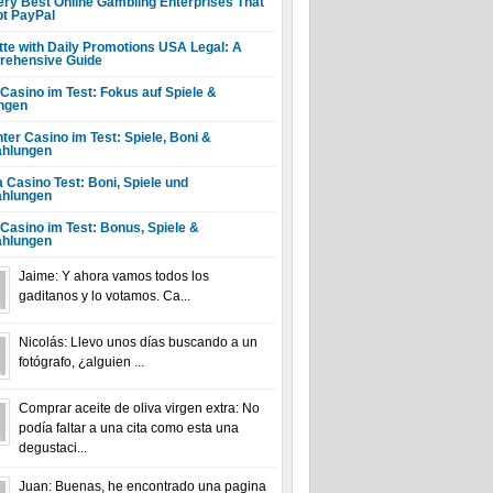
ery Best Online Gambling Enterprises That
t PayPal
tte with Daily Promotions USA Legal: A
ehensive Guide
 Casino im Test: Fokus auf Spiele &
ngen
ter Casino im Test: Spiele, Boni &
hlungen
a Casino Test: Boni, Spiele und
hlungen
 Casino im Test: Bonus, Spiele &
hlungen
Jaime: Y ahora vamos todos los
gaditanos y lo votamos. Ca...
Nicolás: Llevo unos días buscando a un
fotógrafo, ¿alguien ...
Comprar aceite de oliva virgen extra: No
podía faltar a una cita como esta una
degustaci...
Juan: Buenas, he encontrado una pagina