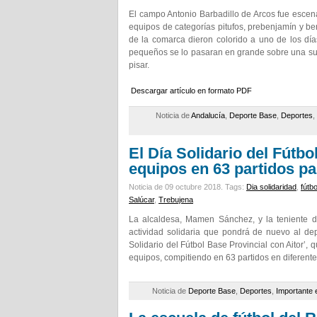
El campo Antonio Barbadillo de Arcos fue escena
equipos de categorías pitufos, prebenjamín y ben
de la comarca dieron colorido a uno de los dí
pequeños se lo pasaran en grande sobre una sup
pisar.
Descargar artículo en formato PDF
Noticia de
Andalucía
,
Deporte Base
,
Deportes
,
El Día Solidario del Fútbo
equipos en 63 partidos p
Noticia de 09 octubre 2018.
Tags:
Dia solidaridad
,
fútb
Salúcar
,
Trebujena
La alcaldesa, Mamen Sánchez, y la teniente d
actividad solidaria que pondrá de nuevo al depo
Solidario del Fútbol Base Provincial con Aitor’, 
equipos, compitiendo en 63 partidos en diferent
Noticia de
Deporte Base
,
Deportes
,
Importante 