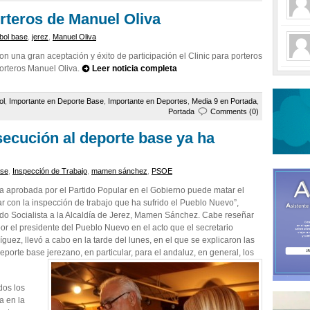
orteros de Manuel Oliva
tbol base
,
jerez
,
Manuel Oliva
n una gran aceptación y éxito de participación el Clinic para porteros
porteros Manuel Oliva.
Leer noticia completa
ol
,
Importante en Deporte Base
,
Importante en Deportes
,
Media 9 en Portada
,
Portada
Comments (0)
cución al deporte base ya ha
ase
,
Inspección de Trabajo
,
mamen sánchez
,
PSOE
a aprobada por el Partido Popular en el Gobierno puede matar el
con la inspección de trabajo que ha sufrido el Pueblo Nuevo”,
tido Socialista a la Alcaldía de Jerez, Mamen Sánchez. Cabe reseñar
por el presidente del Pueblo Nuevo en el acto que el secretario
uez, llevó a cabo en la tarde del lunes, en el que se explicaron las
orte base jerezano, en particular, para el andaluz, en general, los
dos los
a en la