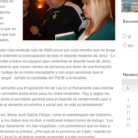
estos no
 los
tancia
as
Encues
nen
ca que en
os que han
SI
astos.
NO
otro club modesto más de 6000 euros por cada monitor que no tenga
 entiende la preocupación de todo el deporte modesto de Jerez. “Lo
ender a todos los equipos que conforman el deporte base de Jerez,
 esfuerzo que hacen cientos de personas por dotar de una formación
es castiga de un modo inaceptable y con unas sanciones que el
Hemero
agar”, señaló la candidata del PSOE a la Alcaldía.
L
 presentó una Proposición No de Ley en el Parlamento para intentar
 normativo podía tener para los clubs modestos. “Voy a seguir las
 Junta el secretario general para el Deporte se comprometió ayer a
3
ar el atropello económico y social que se está ya perpetrando”.
10
17
Jerez, María José García Pelayo, como el subdelegado del Gobierno,
24
a los clubes que no iban a realizarse inspecciones de trabajo. “Los
31
muy claramente: les han engañado. Les prometieron que no iban a
tenemos la primera. ¿Por qué en la provincia de Cádiz, cuando es
e? Igual la alcaldesa puede responder a estas preguntas”.