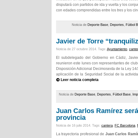
disputará con partidos de ida y vuelta y los con
con edades comprendidas entre los tres y los ci
Noticia de
Deporte Base
,
Deportes
,
Fútbol 
Javier de Torre “tranquili
Noticia de 27 octubre 2014.
Tags:
Ayuntamiento
,
cante
El subdelegado del Gobierno en Cádiz, Javier
reunieron este lunes con representantes de clube
Disposición Adicional Decimosexta de la Ley 14/
aplicación de la Seguridad Social de la activid
Leer noticia completa
Noticia de
Deporte Base
,
Deportes
,
Fútbol Base
,
Imp
Juan Carlos Ramírez será 
provincia
Noticia de 16 julio 2014.
Tags:
cantera
,
FC Barcelona
,
La trayectoria profesional de
Juan Carlos Ramí