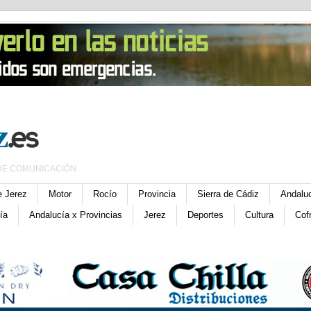
DE COMUNICACIÓN
e Jerez
Motor
Rocío
Provincia
Sierra de Cádiz
Andalu
ía
Andalucía x Provincias
Jerez
Deportes
Cultura
Cof