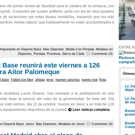
rio del primer torneo de Navidad para la cantera de la comarca, con
jamín. Conjuntos del cuadro anfitrión, junto con los de otros pueblos
as de vacaciones por estas fiestas navideñas, haciendo que los más
erficie, hierba natural, que habitualmente no están acostumbrados a
ENTRE A
Importante en Deporte Base
,
Mas Deportes
,
Media 3 en Portada
,
Mediano en
Deportes
,
Portada
,
Provincia
,
Sierra de Cádiz
Comments (0)
Reduce, 
campañ
l Base reunirá este viernes a 126
ara Aitor Palomeque
Últimas
ol base
,
Fútbol con Aitor
,
Jédula
,
jerez
,
mamen sánchez
,
puerto real
,
Rota
,
La Jun
dique
e alcaldesa Laura Álvarez, han animado a la participación en una
La Ju
rte base al servicio del valor de la generosidad. Se trata del ‘Día
de eu
que este viernes, día 12 de octubre, reunirá en Jerez a un total de 126
es equipamientos deportivos de la ciudad.
Leer noticia completa
Reuni
provi
Roule
en Deporte Base
,
Jerez
,
Mas Deportes
,
Mediano en Jerez
Comments (0)
Compr