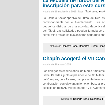
La escuela de fútbol del R
inscripción para este cur
Noticia de 18 noviembre 2015.
Tags:
fútbol base
,
inscr
La Escuela Sociodeportiva de Fútbol del Real Ma
correspondiente con el Ayuntamiento. Esta ac
pequeños disfrutar de una actividad deportiva dir
del fútbol. Las solicitudes pueden formularse 
curso, y las restantes plazas serán sorteadas entr
Noticia de
Deporte Base
,
Deportes
,
Fútbol
,
Impo
Chapín acogerá el VII Ca
Noticia de 26 mayo 2015.
Las delegadas en funciones, de Medio Ambiente y
Isabel Paredes, junto al presidente de AD Mileni
del Campus, Luis Álvarez, han presentado esta 
colaboración con el Ayuntamiento, en base al p
suscrito entre la AD Milenium Sport y el Ayuntam
Noticia de
Deporte Base
,
Deportes
,
Fú