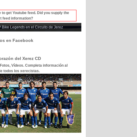
 to get Youtube feed. Did you supply the
t feed information?
 Bike Legends en el Circuito de Jerez
os en Facebook
corazón del Xerez CD
 Fotos, Vídeos. Completa información al
e todos los xerecistas.