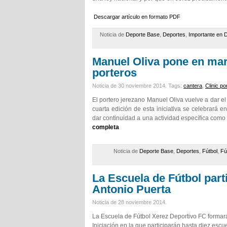
Descargar artículo en formato PDF
Noticia de
Deporte Base
,
Deportes
,
Importante en 
Manuel Oliva pone en marc
porteros
Noticia de 30 noviembre 2014.
Tags:
cantera
,
Clinic po
El portero jerezano Manuel Oliva vuelve a dar el 
cuarta edición de esta iniciativa se celebrará e
dar continuidad a una actividad específica como
completa
Noticia de
Deporte Base
,
Deportes
,
Fútbol
,
Fú
La Escuela de Fútbol parti
Antonio Puerta
Noticia de 28 noviembre 2014.
La Escuela de Fútbol Xerez Deportivo FC formará 
Iniciación en la que participarán hasta diez escue