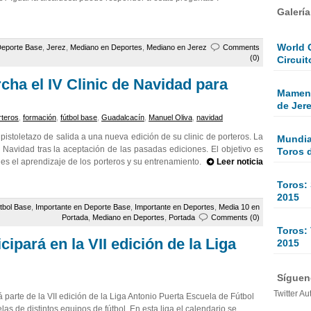
Galerí
World 
Deporte Base
,
Jerez
,
Mediano en Deportes
,
Mediano en Jerez
Comments
(0)
Circuit
ha el IV Clinic de Navidad para
Mamen 
de Jer
rteros
,
formación
,
fútbol base
,
Guadalcacín
,
Manuel Oliva
,
navidad
pistoletazo de salida a una nueva edición de su clinic de porteros. La
Mundial
n Navidad tras la aceptación de las pasadas ediciones. El objetivo es
Toros 
 es el aprendizaje de los porteros y su entrenamiento.
Leer noticia
Toros:
2015
tbol Base
,
Importante en Deporte Base
,
Importante en Deportes
,
Media 10 en
Portada
,
Mediano en Deportes
,
Portada
Comments (0)
Toros: 
cipará en la VII edición de la Liga
2015
Sígueno
Twitter Au
parte de la VII edición de la Liga Antonio Puerta Escuela de Fútbol
las de distintos equipos de fútbol. En esta liga el calendario se