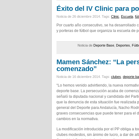
Éxito del IV Clinic para p
Noticia de 26 diciembre 2014.
Tags:
Clinic
,
Escuela
,
fú
Por cuarto año consecutivo, se ha desarrollado co
y porteras de fútbol que organiza la escuela de 
Noticia de
Deporte Base
,
Deportes
,
Fútb
Mamen Sánchez: “La perse
comenzado”
Noticia de 16 diciembre 2014.
Tags:
clubes
,
deporte b
“Lo hemos venido advirtiendo, la nueva normativ
deporte base. La persecución acaba de comenzar 
señaló la diputada nacional y candidata del Par
que la denuncia de esta situación fue realizada 
general del Deporte para Andalucía, Nacho Rodríg
graves consecuencias que puede tener para el dep
cambios en la normativa.
La modificación introducida por el PP obliga a to
clubes modestos, sin ánimo de lucro, a dar de alt