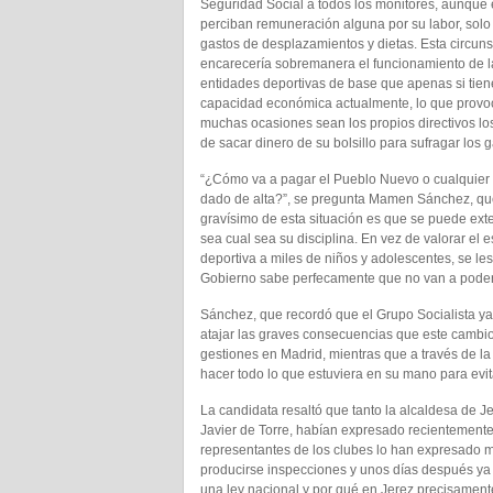
Seguridad Social a todos los monitores, aunque 
perciban remuneración alguna por su labor, solo
gastos de desplazamientos y dietas. Esta circuns
encarecería sobremanera el funcionamiento de l
entidades deportivas de base que apenas si tie
capacidad económica actualmente, lo que provo
muchas ocasiones sean los propios directivos l
de sacar dinero de su bolsillo para sufragar los g
“¿Cómo va a pagar el Pueblo Nuevo o cualquier 
dado de alta?”, se pregunta Mamen Sánchez, que
gravísimo de esta situación es que se puede ext
sea cual sea su disciplina. En vez de valorar el
deportiva a miles de niños y adolescentes, se l
Gobierno sabe perfecamente que no van a poder p
Sánchez, que recordó que el Grupo Socialista ya
atajar las graves consecuencias que este cambio
gestiones en Madrid, mientras que a través de la
hacer todo lo que estuviera en su mano para evit
La candidata resaltó que tanto la alcaldesa de 
Javier de Torre, habían expresado recientemente 
representantes de los clubes lo han expresado 
producirse inspecciones y unos días después ya 
una ley nacional y por qué en Jerez precisament