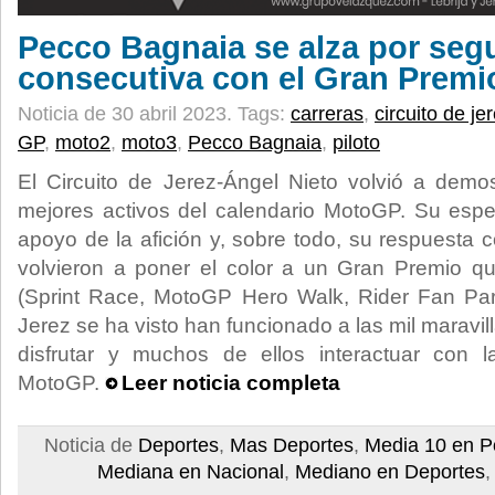
Pecco Bagnaia se alza por seg
consecutiva con el Gran Premi
Noticia de 30 abril 2023.
Tags:
carreras
,
circuito de je
GP
,
moto2
,
moto3
,
Pecco Bagnaia
,
piloto
El Circuito de Jerez-Ángel Nieto volvió a demo
mejores activos del calendario MotoGP. Su espec
apoyo de la afición y, sobre todo, su respuesta 
volvieron a poner el color a un Gran Premio 
(Sprint Race, MotoGP Hero Walk, Rider Fan Pa
Jerez se ha visto han funcionado a las mil maravil
disfrutar y muchos de ellos interactuar con la
MotoGP.
Leer noticia completa
Noticia de
Deportes
,
Mas Deportes
,
Media 10 en P
Mediana en Nacional
,
Mediano en Deportes