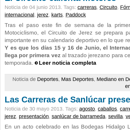
Noticia de 04 junio 2013.
Tags:
carreras
,
Circuito
,
Fór
internacional
,
jerez
,
karts
,
Paddock
Tras el paso este fin de semana de la prim
Motociclismo, el Circuito de Jerez se prepara p
importante en su calendario deportivo en lo que r
Y es que los días 15 y 16 de Junio, el Intern
llega por primera vez
al trazado jerezano para cel
temporada.
Leer noticia completa
Noticia de
Deportes
,
Mas Deportes
,
Mediano en D
e
Las Carreras de Sanlúcar prese
Noticia de 30 mayo 2013.
Tags:
agosto
,
caballos
,
carr
jerez
,
presentación
,
sanlúcar de barrameda
,
sevilla
,
v
En un acto celebrado en las Bodegas Hidalgo L