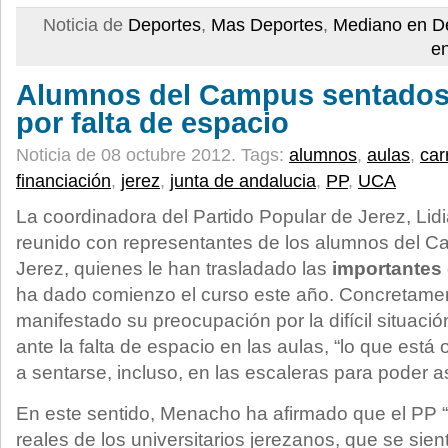
Noticia de
Deportes
,
Mas Deportes
,
Mediano en D
e
Alumnos del Campus sentados 
por falta de espacio
Noticia de 08 octubre 2012.
Tags:
alumnos
,
aulas
,
car
financiación
,
jerez
,
junta de andalucia
,
PP
,
UCA
La coordinadora del Partido Popular de Jerez, Li
reunido con representantes de los alumnos del Ca
Jerez, quienes le han trasladado las
importantes 
ha dado comienzo el curso este año. Concretamen
manifestado su preocupación por la difícil situac
ante la falta de espacio en las aulas, “lo que está
a sentarse, incluso, en las escaleras para poder asi
En este sentido, Menacho ha afirmado que el PP 
reales de los universitarios jerezanos, que se sie