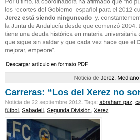
Por último, la coordinadora ha afirmado que “no p
los recortes del Gobierno español para el 2012 
Jerez está siendo ninguneado
y, constantemente
la Junta de Andalucía desde que comenzó 2004. 
tiene una deuda histórica en materia universitaria
que sigue sin saldar y que cada vez hace que el
mejorar, empeore”.
Descargar artículo en formato PDF
Noticia de
Jerez
,
Mediano 
Carreras: “Los del Xerez no so
Noticia de 22 septiembre 2012.
Tags:
abraham paz
,
c
fútbol
,
Sabadell
,
Segunda División
,
Xerez