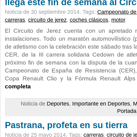
llega este fin de semana al Cir
Noticia de 30 septiembre 2014.
Tags:
Campeonato de 
carreras
,
circuito de jerez
,
coches clásicos
,
motor
El Circuito de Jerez cuenta con un apretado
instalaciones. Todo un maratón automovilístico 
de atletismo con la celebración este sábado tras l
CER, de la III carrera solidaria Cedown de atl
próximo fin de semana con la disputa de la cuart
Campeonato de España de Resistencia (CER),
Copa Renault Clio y la Fórmula Renault Alps 
completa
Noticia de
Deportes
,
Importante en Deportes
,
M
Portada
Pastrana, profeta en su tierra
Noticia de 25 mayo 2014.
Tags:
carreras
,
circuito de j