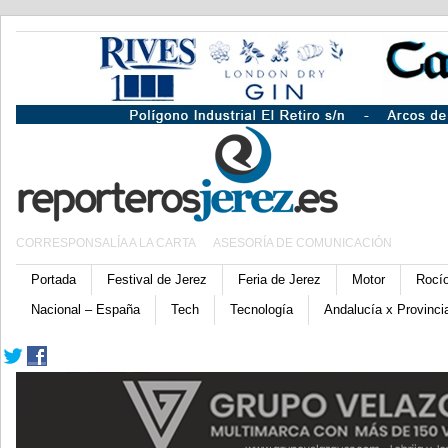
CORRESPONSALÍA A LA CARTA
ASESORÍA DE COMUNICACIÓN
Portada
Festival de Jerez
Feria de Jerez
Motor
Rocí
Nacional – España
Tech
Tecnología
Andalucía x Provinci