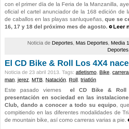
con el primer día de la Feria de la Manzanilla, a
oficial el cartel anunciador de la 168 edición de
de caballos en las playas sanluqueñas,
que se ce
16, 17 y 18 del próximo mes de agosto.
Leer 
Noticia de
Deportes
,
Mas Deportes
,
Media 1
Deportes
El CD Bike & Roll Los 4X4 nace
Noticia de 23 abril 2013.
Tags:
atletismo
,
Bike
,
carrera
man
,
jerez
,
MTB
,
Natación
,
Roll
,
triatlón
Este pasado viernes
el CD Bike & Roll
presentación en sociedad en las instalacio
Club, dando a conocer a todo su equipo
, qu
compitiendo en las diferentes modalidades de Tri
de mountain bike, así como carreras varias a pie.