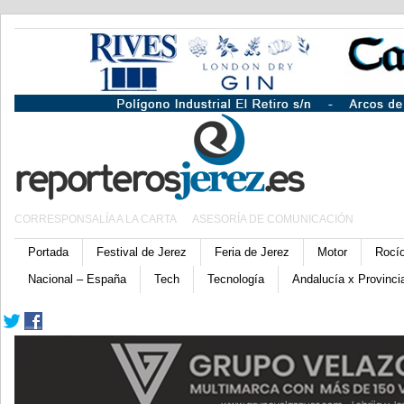
CORRESPONSALÍA A LA CARTA
ASESORÍA DE COMUNICACIÓN
Portada
Festival de Jerez
Feria de Jerez
Motor
Rocí
Nacional – España
Tech
Tecnología
Andalucía x Provinci