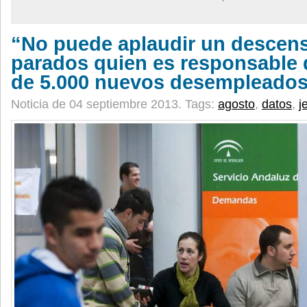
“No puede aplaudir un descen
parados quien es responsable 
de 5.000 nuevos desempleado
Noticia de 04 septiembre 2013.
Tags:
agosto
,
datos
,
j