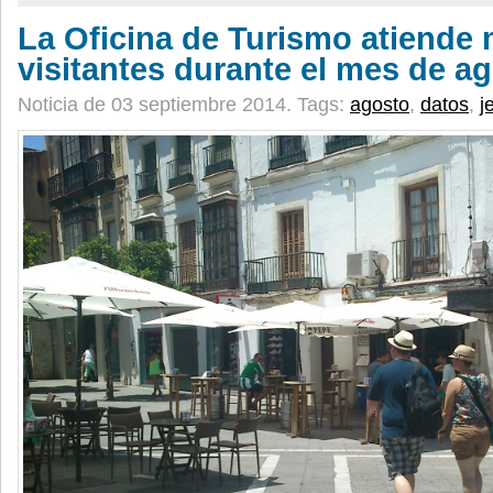
La Oficina de Turismo atiende 
visitantes durante el mes de a
Noticia de 03 septiembre 2014.
Tags:
agosto
,
datos
,
j