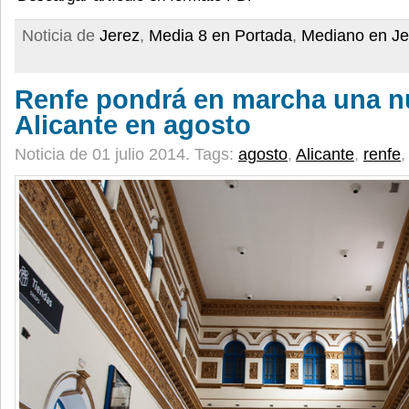
Noticia de
Jerez
,
Media 8 en Portada
,
Mediano en Je
Renfe pondrá en marcha una n
Alicante en agosto
Noticia de 01 julio 2014.
Tags:
agosto
,
Alicante
,
renfe