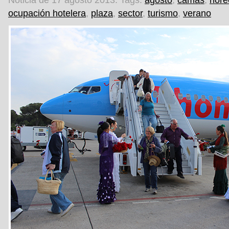
Noticia de 17 agosto 2013.
Tags:
agosto
,
camas
,
hore
ocupación hotelera
,
plaza
,
sector
,
turismo
,
verano