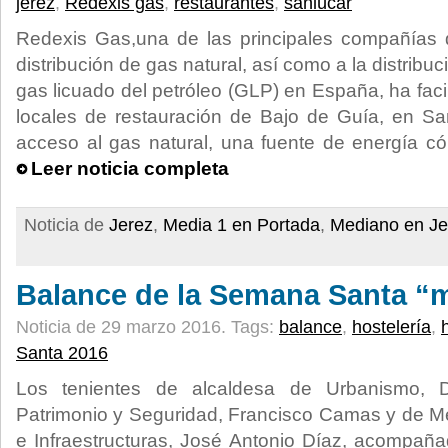
jerez
,
Redexis gas
,
restaurantes
,
sanlúcar
Redexis Gas,una de las principales compañías d
distribución de gas natural, así como a la distribu
gas licuado del petróleo (GLP) en España, ha fac
locales de restauración de Bajo de Guía, en Sa
acceso al gas natural, una fuente de energía cóm
Leer noticia completa
Noticia de
Jerez
,
Media 1 en Portada
,
Mediano en Je
Balance de la Semana Santa “m
Noticia de 29 marzo 2016.
Tags:
balance
,
hostelería
,
Santa 2016
Los tenientes de alcaldesa de Urbanismo, D
Patrimonio y Seguridad, Francisco Camas y de M
e Infraestructuras, José Antonio Díaz, acompaña