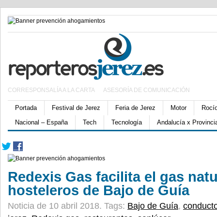
CORRESPONSALÍA A LA CARTA
ASESORÍA DE COMUNICACIÓN
Portada
Festival de Jerez
Feria de Jerez
Motor
Rocí
Nacional – España
Tech
Tecnología
Andalucía x Provinci
Redexis Gas facilita el gas natu
hosteleros de Bajo de Guía
Noticia de 10 abril 2018.
Tags:
Bajo de Guía
,
conduct