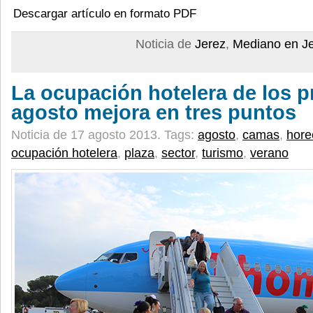
Descargar artículo en formato PDF
Noticia de
Jerez
,
Mediano en J
La ocupación hotelera de los p
agosto mejora en tres puntos
Noticia de 17 agosto 2013.
Tags:
agosto
,
camas
,
hore
ocupación hotelera
,
plaza
,
sector
,
turismo
,
verano