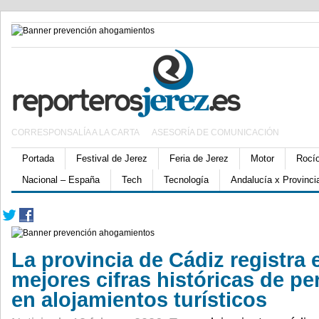
CORRESPONSALÍA A LA CARTA
ASESORÍA DE COMUNICACIÓN
Portada
Festival de Jerez
Feria de Jerez
Motor
Rocí
Nacional – España
Tech
Tecnología
Andalucía x Provinci
La provincia de Cádiz registra 
mejores cifras históricas de p
en alojamientos turísticos