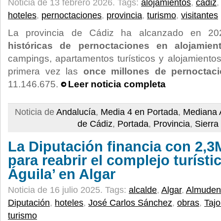
Noticia de 13 febrero 2026.
Tags:
alojamientos
,
cádiz
hoteles
,
pernoctaciones
,
provincia
,
turismo
,
visitantes
La provincia de Cádiz ha alcanzado en 2
históricas de pernoctaciones en alojamient
campings, apartamentos turísticos y alojamientos
primera vez las
once millones de pernoctac
11.146.675.
Leer noticia completa
Noticia de
Andalucía
,
Media 4 en Portada
,
Mediana 
de Cádiz
,
Portada
,
Provincia
,
Sierra
La Diputación financia con 2,3
para reabrir el complejo turístic
Águila’ en Algar
Noticia de 16 julio 2025.
Tags:
alcalde
,
Algar
,
Almudena
Diputación
,
hoteles
,
José Carlos Sánchez
,
obras
,
Tajo
turismo