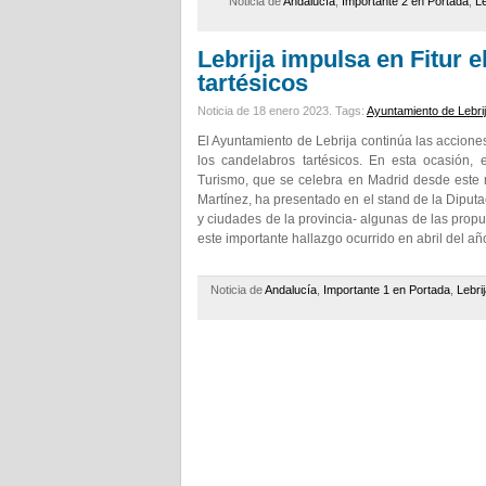
Noticia de
Andalucía
,
Importante 2 en Portada
,
Le
Lebrija impulsa en Fitur 
tartésicos
Noticia de 18 enero 2023.
Tags:
Ayuntamiento de Lebri
El Ayuntamiento de Lebrija continúa las accione
los candelabros tartésicos. En esta ocasión, e
Turismo, que se celebra en Madrid desde este 
Martínez, ha presentado en el stand de la Diput
y ciudades de la provincia- algunas de las prop
este importante hallazgo ocurrido en abril del a
Noticia de
Andalucía
,
Importante 1 en Portada
,
Lebri