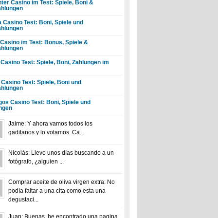
ter Casino im Test: Spiele, Boni &
hlungen
a Casino Test: Boni, Spiele und
hlungen
 Casino im Test: Bonus, Spiele &
hlungen
 Casino Test: Spiele, Boni, Zahlungen im
 Casino Test: Spiele, Boni und
hlungen
gos Casino Test: Boni, Spiele und
ngen
Jaime: Y ahora vamos todos los
gaditanos y lo votamos. Ca...
Nicolás: Llevo unos días buscando a un
fotógrafo, ¿alguien ...
Comprar aceite de oliva virgen extra: No
podía faltar a una cita como esta una
degustaci...
Juan: Buenas, he encontrado una pagina