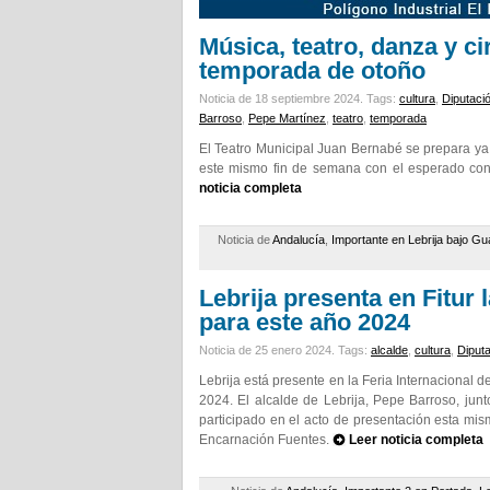
Música, teatro, danza y c
temporada de otoño
Noticia de 18 septiembre 2024.
Tags:
cultura
,
Diputació
Barroso
,
Pepe Martínez
,
teatro
,
temporada
El Teatro Municipal Juan Bernabé se prepara ya 
este mismo fin de semana con el esperado con
noticia completa
Noticia de
Andalucía
,
Importante en Lebrija bajo Gua
Lebrija presenta en Fitur 
para este año 2024
Noticia de 25 enero 2024.
Tags:
alcalde
,
cultura
,
Diput
Lebrija está presente en la Feria Internacional 
2024. El alcalde de Lebrija, Pepe Barroso, jun
participado en el acto de presentación esta mi
Encarnación Fuentes.
Leer noticia completa