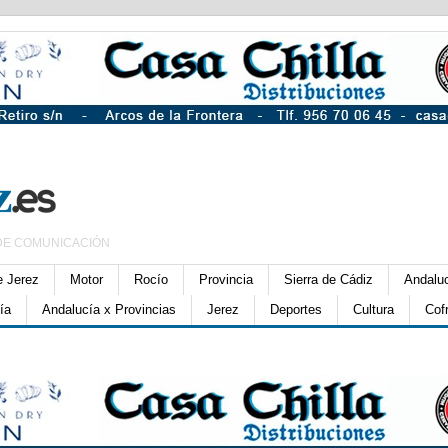
DE COMUNICACIÓN
e Jerez
Motor
Rocío
Provincia
Sierra de Cádiz
Andalu
ía
Andalucía x Provincias
Jerez
Deportes
Cultura
Cof