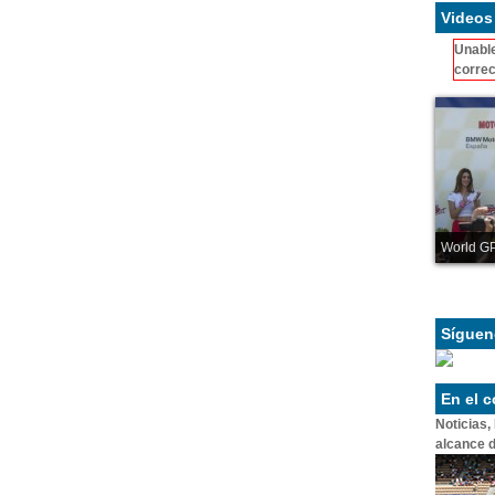
Videos
Unable
correc
World GP
Síguen
En el 
Noticias,
alcance d