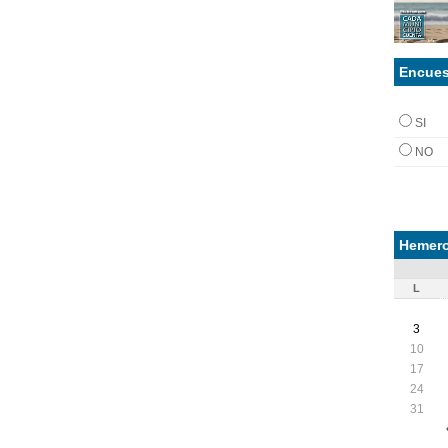
Encues
SI
NO
Hemero
L
3
10
17
24
31