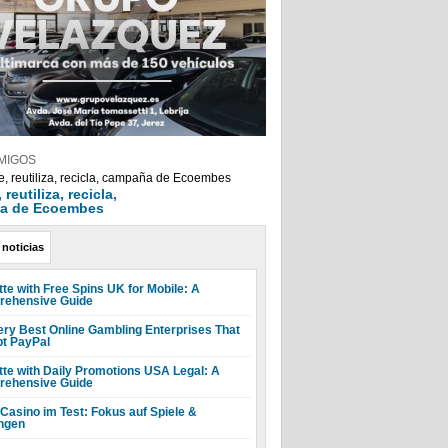
MIGOS
reutiliza, recicla,
a de Ecoembes
 noticias
tte with Free Spins UK for Mobile: A
ehensive Guide
ery Best Online Gambling Enterprises That
t PayPal
tte with Daily Promotions USA Legal: A
ehensive Guide
 Casino im Test: Fokus auf Spiele &
ngen