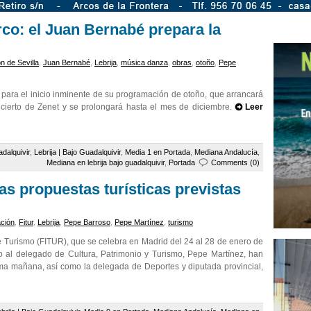
irco: el Juan Bernabé prepara la
n de Sevilla
,
Juan Bernabé
,
Lebrija
,
música danza
,
obras
,
otoño
,
Pepe
para el inicio inminente de su programación de otoño, que arrancará
cierto de Zenet y se prolongará hasta el mes de diciembre.
Leer
dalquivir
,
Lebrija | Bajo Guadalquivir
,
Media 1 en Portada
,
Mediana Andalucía
,
Mediana en lebrija bajo guadalquivir
,
Portada
Comments (0)
las propuestas turísticas previstas
ación
,
Fitur
,
Lebrija
,
Pepe Barroso
,
Pepe Martínez
,
turismo
de Turismo (FITUR), que se celebra en Madrid del 24 al 28 de enero de
to al delegado de Cultura, Patrimonio y Turismo, Pepe Martínez, han
sma mañana, así como la delegada de Deportes y diputada provincial,