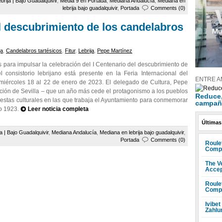
brija | Bajo Guadalquivir
,
Media 9 en Portada
,
Mediana Andalucía
,
Mediana en
lebrija bajo guadalquivir
,
Portada
Comments (0)
el descubrimiento de los candelabros
ja
,
Candelabros tartésicos
,
Fitur
,
Lebrija
,
Pepe Martínez
s para impulsar la celebración del I Centenario del descubrimiento de
l consistorio lebrijano está presente en la Feria Internacional del
ENTRE A
miércoles 18 al 22 de enero de 2023. El delegado de Cultura, Pepe
ación de Sevilla – que un año más cede el protagonismo a los pueblos
Reduce, 
uestas culturales en las que trabaja el Ayuntamiento para conmemorar
campañ
ño 1923.
Leer noticia completa
Últimas
ja | Bajo Guadalquivir
,
Mediana Andalucía
,
Mediana en lebrija bajo guadalquivir
,
Portada
Comments (0)
Roule
Compr
The V
Accep
Roule
Compr
Ivibet
Zahlu