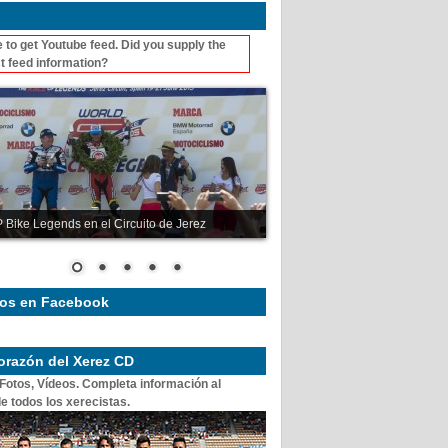
 to get Youtube feed. Did you supply the
t feed information?
 Bike Legends en el Circuito de Jerez
os en Facebook
corazón del Xerez CD
 Fotos, Vídeos. Completa información al
e todos los xerecistas.