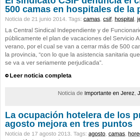
El sindicato CSIF denuncia el c
500 camas en hospitales de la 
Noticia de 21 junio 2014.
Tags:
camas
,
csif
,
hospital
,
j
La Central Sindical Independiente y de Funcionar
públicamente el plan de vacaciones del Servicio 
verano, por el cual se van a cerrar más de 500 ca
la provincia, “con lo que la asistencia sanitaria q
se va a ver seriamente perjudicada”.
Leer noticia completa
Noticia de
Importante en Jerez
,
La ocupación hotelera de los p
agosto mejora en tres puntos
Noticia de 17 agosto 2013.
Tags:
agosto
,
camas
,
hore