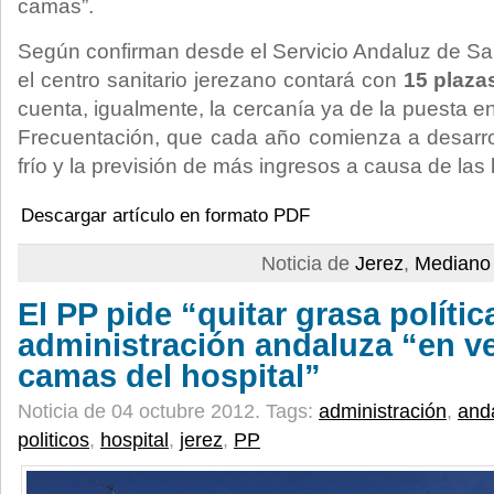
camas”.
Según confirman desde el Servicio Andaluz de Sal
el centro sanitario jerezano contará con
15 plaza
cuenta, igualmente, la cercanía ya de la puesta e
Frecuentación, que cada año comienza a desarrol
frío y la previsión de más ingresos a causa de las
Descargar artículo en formato PDF
Noticia de
Jerez
,
Mediano 
El PP pide “quitar grasa polític
administración andaluza “en ve
camas del hospital”
Noticia de 04 octubre 2012.
Tags:
administración
,
and
politicos
,
hospital
,
jerez
,
PP