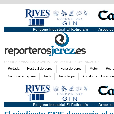
CORRESPONSALÍA A LA CARTA
ASESORÍA DE COMUNICACIÓN
Portada
Festival de Jerez
Feria de Jerez
Motor
Rocí
Nacional – España
Tech
Tecnología
Andalucía x Provinci