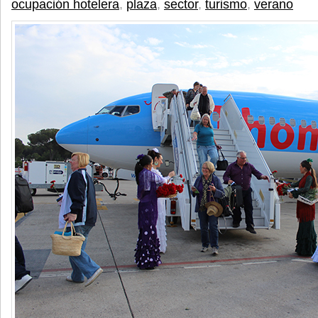
ocupación hotelera
,
plaza
,
sector
,
turismo
,
verano