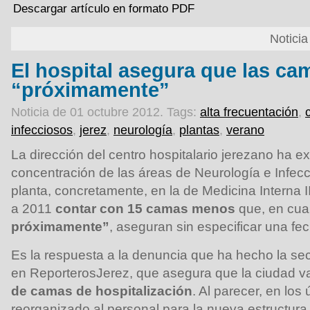
Descargar artículo en formato PDF
Notici
El hospital asegura que las ca
“próximamente”
Noticia de 01 octubre 2012.
Tags:
alta frecuentación
,
infecciosos
,
jerez
,
neurología
,
plantas
,
verano
La dirección del centro hospitalario jerezano ha e
concentración de las áreas de Neurología e Infec
planta, concretamente, en la de Medicina Interna 
a 2011
contar con 15 camas menos
que, en cua
próximamente”
, aseguran sin especificar una fe
Es la respuesta a la denuncia que ha hecho la se
en ReporterosJerez, que asegura que la ciudad v
de camas de hospitalización
. Al parecer, en los
reorganizado al personal para la nueva estructur