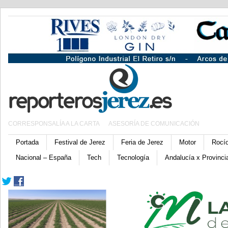
CORRESPONSALÍA A LA CARTA
ASESORÍA DE COMUNICACIÓN
Portada
Festival de Jerez
Feria de Jerez
Motor
Rocí
Nacional – España
Tech
Tecnología
Andalucía x Provinci