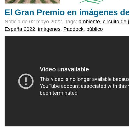
El Gran Premio en imágenes de
Noticia de 02 mayo 2022.
Tags:
ambiente
,
circuito de 
España 2022
,
imágenes
,
Paddock
,
público