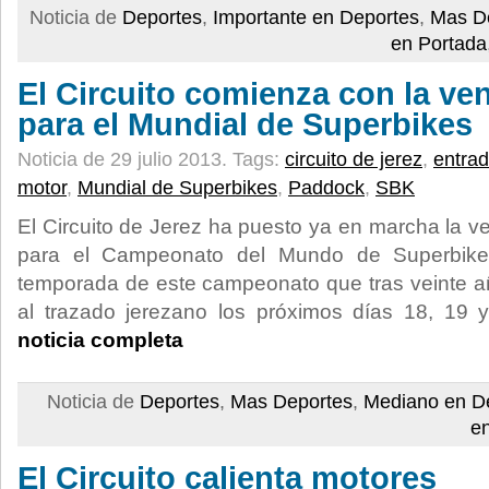
Noticia de
Deportes
,
Importante en Deportes
,
Mas D
en Portada
El Circuito comienza con la ve
para el Mundial de Superbikes
Noticia de 29 julio 2013.
Tags:
circuito de jerez
,
entra
motor
,
Mundial de Superbikes
,
Paddock
,
SBK
El Circuito de Jerez ha puesto ya en marcha la v
para el Campeonato del Mundo de Superbikes
temporada de este campeonato que tras veinte a
al trazado jerezano los próximos días 18, 19
noticia completa
Noticia de
Deportes
,
Mas Deportes
,
Mediano en D
e
El Circuito calienta motores