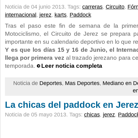
Noticia de 04 junio 2013.
Tags:
carreras
,
Circuito
,
Fór
internacional
,
jerez
,
karts
,
Paddock
Tras el paso este fin de semana de la prim
Motociclismo, el Circuito de Jerez se prepara p
importante en su calendario deportivo en lo que r
Y es que los días 15 y 16 de Junio, el Intern
llega por primera vez
al trazado jerezano para cel
temporada.
Leer noticia completa
Noticia de
Deportes
,
Mas Deportes
,
Mediano en D
e
La chicas del paddock en Jere
Noticia de 05 mayo 2013.
Tags:
chicas
,
jerez
,
Paddoc