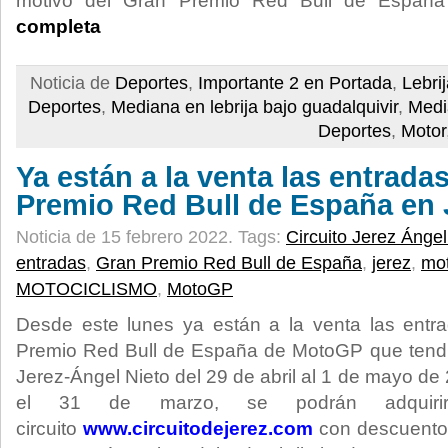
motivo del Gran Premio Red Bull de Espa
completa
Noticia de
Deportes
,
Importante 2 en Portada
,
Lebri
Deportes
,
Mediana en lebrija bajo guadalquivir
,
Medi
Deportes
,
Motor
Ya están a la venta las entrada
Premio Red Bull de España en 
Noticia de 15 febrero 2022.
Tags:
Circuito Jerez Ángel
entradas
,
Gran Premio Red Bull de España
,
jerez
,
mo
MOTOCICLISMO
,
MotoGP
Desde este lunes ya están a la venta las entra
Premio Red Bull de España de MotoGP que tendrá
Jerez-Ángel Nieto del 29 de abril al 1 de mayo d
el 31 de marzo, se podrán adquir
circuito
www.circuitodejerez.com
con descuento 