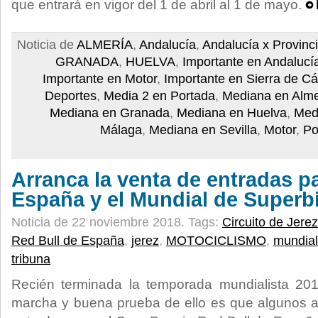
que entrará en vigor del 1 de abril al 1 de mayo.
Noticia de
ALMERÍA
,
Andalucía
,
Andalucía x Provinc
GRANADA
,
HUELVA
,
Importante en Andalucí
Importante en Motor
,
Importante en Sierra de Cá
Deportes
,
Media 2 en Portada
,
Mediana en Alme
Mediana en Granada
,
Mediana en Huelva
,
Med
Málaga
,
Mediana en Sevilla
,
Motor
,
Po
Arranca la venta de entradas p
España y el Mundial de Superb
Noticia de 22 noviembre 2018.
Tags:
Circuito de Jere
Red Bull de España
,
jerez
,
MOTOCICLISMO
,
mundial
tribuna
Recién terminada la temporada mundialista 20
marcha y buena prueba de ello es que algunos a