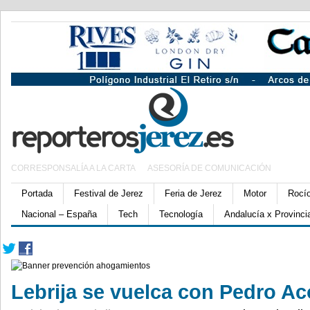
CORRESPONSALÍA A LA CARTA
ASESORÍA DE COMUNICACIÓN
Portada
Festival de Jerez
Feria de Jerez
Motor
Rocí
Nacional – España
Tech
Tecnología
Andalucía x Provinci
Lebrija se vuelca con Pedro Ac