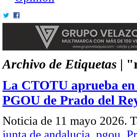
Archivo de Etiquetas |
"r
La CTOTU aprueba en u
PGOU de Prado del Re
Noticia de 11 mayo 2026.
T
junta de andalucia
,
pgou
,
Pr