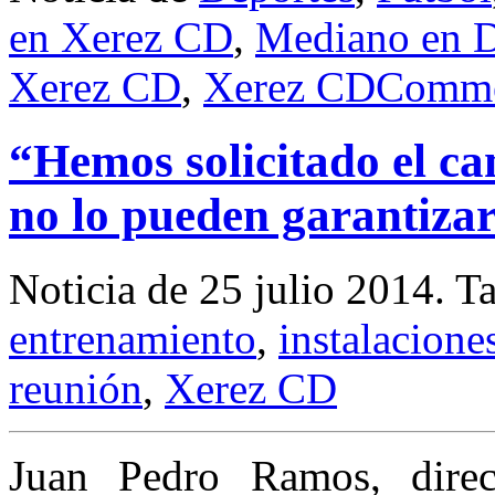
en Xerez CD
,
Mediano en D
Xerez CD
,
Xerez CD
Comme
“Hemos solicitado el c
no lo pueden garantiza
Noticia de 25 julio 2014.
T
entrenamiento
,
instalacione
reunión
,
Xerez CD
Juan Pedro Ramos, direc