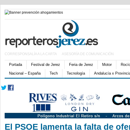
CORRESPONSALÍA A LA CARTA
ASESORÍA DE COMUNICACIÓN
Portada
Festival de Jerez
Feria de Jerez
Motor
Rocí
Nacional – España
Tech
Tecnología
Andalucía x Provinci
El PSOE lamenta la falta de ofe