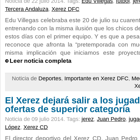
Noticia de 22 julio 2014.
Tags:
Edu Villegas
,
fútbol
,
je
Tercera Andaluza
,
Xerez DFC
Edu Villegas celebraba este 20 de julio su cuare
entrenando con la misma ilusión que los chicos del
estos días con el primer equipo. Y es que a pesa
reconoce que afronta la “pretemporada con muc
misma implicación que iniciamos este proyec
Leer noticia completa
Noticia de
Deportes
,
Importante en Xerez DFC
,
Med
X
El Xerez dejará salir a los juga
ofertas de superior categoría
Noticia de 09 julio 2014.
Tags:
jerez
,
Juan Pedro
,
juga
López
,
Xerez CD
El director deportivo del Xerez CD, Juan Pedro