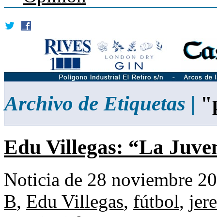
Archivo de Etiquetas |
"p
Edu Villegas: “La Juv
Noticia de 28 noviembre 2
B
,
Edu Villegas
,
fútbol
,
jer