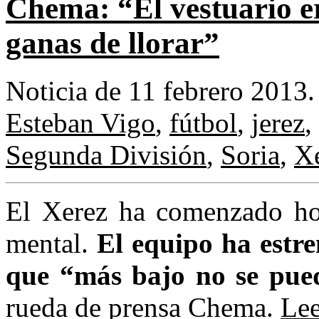
Chema: “El vestuario e
ganas de llorar”
Noticia de 11 febrero 2013
Esteban Vigo
,
fútbol
,
jerez
,
Segunda División
,
Soria
,
X
El Xerez ha comenzado hoy
mental.
El equipo ha estren
que “más bajo no se pued
rueda de prensa Chema.
Lee