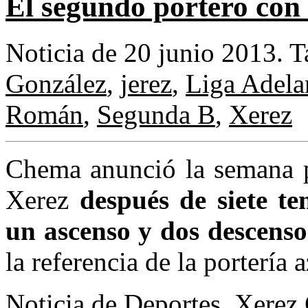
El segundo portero con 
Noticia de 20 junio 2013.
T
González
,
jerez
,
Liga Adela
Román
,
Segunda B
,
Xerez
Chema anunció la semana pa
Xerez
después de siete t
un ascenso y dos descenso
la referencia de la portería 
Noticia de
Deportes
,
Xerez