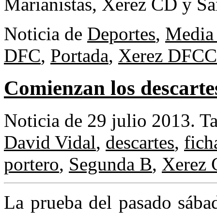
Marianistas, Xerez CD y Sa
Noticia de
Deportes
,
Media 
DFC
,
Portada
,
Xerez DFC
C
Comienzan los descartes
Noticia de 29 julio 2013.
T
David Vidal
,
descartes
,
fich
portero
,
Segunda B
,
Xerez
La prueba del pasado sábad