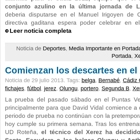
conjunto azulino en la última jornada de L
deberia disputarse en el Manuel Irigoyen de 
directiva gaditana espera poder celebrar en 
Leer noticia completa
Noticia de
Deportes
,
Media Importante en Portad
Portada
,
X
Comienzan los descartes en el
Noticia de 29 julio 2013.
Tags:
belga
,
Bernabé
,
Cádiz 
fichajes
,
fútbol
,
jerez
,
Olungu
,
portero
,
Segunda B
,
Xe
La prueba del pasado sábado en el Puntas Ve
principalmente para que David Vidal comience a 
periodo de prueba no continúan con la pretempor
hoy cumple su primera semana. Tras los entrenam
UD Roteña,
el técnico del Xerez ha decidi