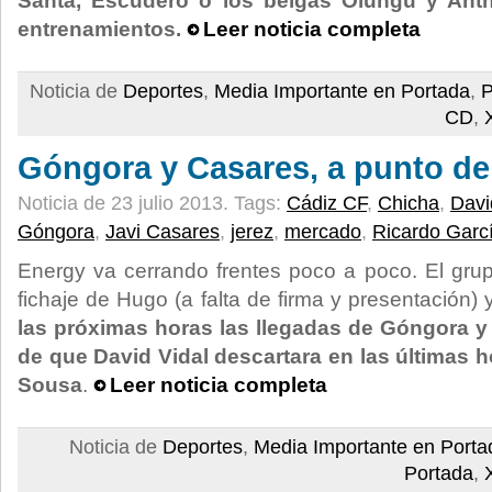
Santa, Escudero o los belgas Olungu y Ant
entrenamientos.
Leer noticia completa
Noticia de
Deportes
,
Media Importante en Portada
,
P
CD
,
Góngora y Casares, a punto de
Noticia de 23 julio 2013.
Tags:
Cádiz CF
,
Chicha
,
Davi
Góngora
,
Javi Casares
,
jerez
,
mercado
,
Ricardo Garc
Energy va cerrando frentes poco a poco. El grup
fichaje de Hugo (a falta de firma y presentación)
las próximas horas las llegadas de Góngora y
de que David Vidal descartara en las últimas h
Sousa
.
Leer noticia completa
Noticia de
Deportes
,
Media Importante en Porta
Portada
,