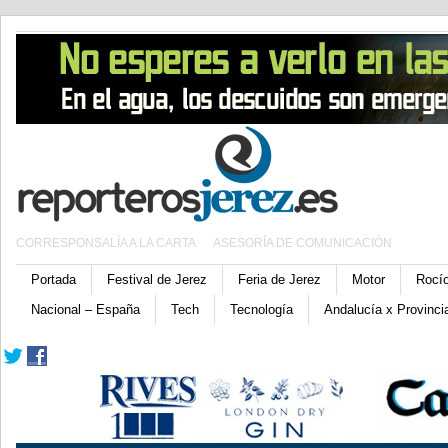
CORRESPONSALÍA A LA CARTA
ASESORÍA DE COMUNICACIÓN
Portada
Festival de Jerez
Feria de Jerez
Motor
Rocí
Nacional – España
Tech
Tecnología
Andalucía x Provinci