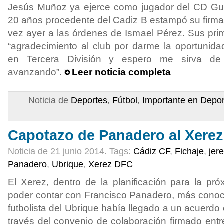
Jesús Muñoz ya ejerce como jugador del CD Gua
20 años procedente del Cadiz B estampó su firma 
vez ayer a las órdenes de Ismael Pérez. Sus pri
“agradecimiento al club por darme la oportunid
en Tercera División y espero me sirva de 
avanzando”.
Leer noticia completa
Noticia de
Deportes
,
Fútbol
,
Importante en Depo
Capotazo de Panadero al Xere
Noticia de 21 junio 2014.
Tags:
Cádiz CF
,
Fichaje
,
jer
Panadero
,
Ubrique
,
Xerez DFC
El Xerez, dentro de la planificación para la p
poder contar con Francisco Panadero, más conoc
futbolista del Ubrique había llegado a un acuerdo 
través del convenio de colaboración firmado entr