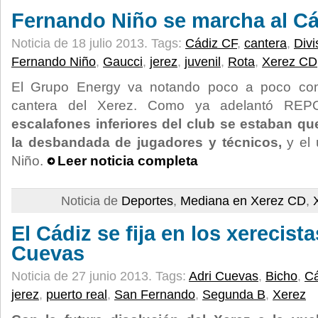
Fernando Niño se marcha al Cá
Noticia de 18 julio 2013.
Tags:
Cádiz CF
,
cantera
,
Divi
Fernando Niño
,
Gaucci
,
jerez
,
juvenil
,
Rota
,
Xerez CD
El Grupo Energy va notando poco a poco com
cantera del Xerez. Como ya adelantó R
escalafones inferiores del club se estaban q
la desbandada de jugadores y técnicos,
y el 
Niño.
Leer noticia completa
Noticia de
Deportes
,
Mediana en Xerez CD
,
El Cádiz se fija en los xerecist
Cuevas
Noticia de 27 junio 2013.
Tags:
Adri Cuevas
,
Bicho
,
Cá
jerez
,
puerto real
,
San Fernando
,
Segunda B
,
Xerez