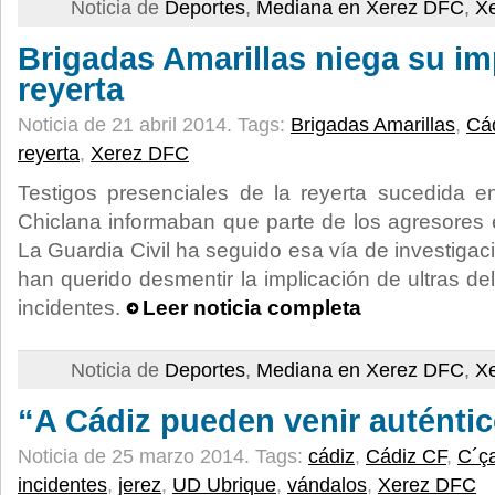
Noticia de
Deportes
,
Mediana en Xerez DFC
,
X
Brigadas Amarillas niega su im
reyerta
Noticia de 21 abril 2014.
Tags:
Brigadas Amarillas
,
Cá
reyerta
,
Xerez DFC
Testigos presenciales de la reyerta sucedida e
Chiclana informaban que parte de los agresores e
La Guardia Civil ha seguido esa vía de investiga
han querido desmentir la implicación de ultras del
incidentes.
Leer noticia completa
Noticia de
Deportes
,
Mediana en Xerez DFC
,
X
“A Cádiz pueden venir auténti
Noticia de 25 marzo 2014.
Tags:
cádiz
,
Cádiz CF
,
C´ç
incidentes
,
jerez
,
UD Ubrique
,
vándalos
,
Xerez DFC