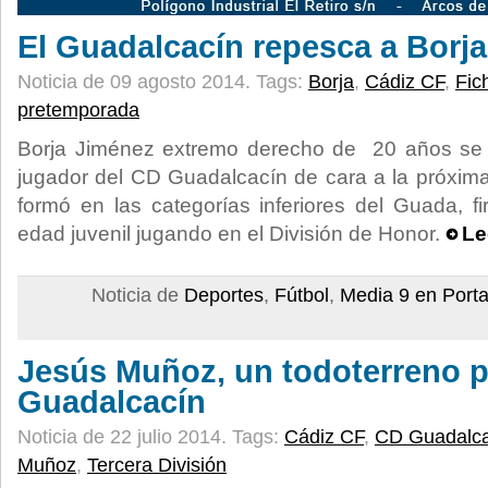
El Guadalcacín repesca a Borj
Noticia de 09 agosto 2014.
Tags:
Borja
,
Cádiz CF
,
Fic
pretemporada
Borja Jiménez extremo derecho de 20 años se 
jugador del CD Guadalcacín de cara a la próxim
formó en las categorías inferiores del Guada, 
edad juvenil jugando en el División de Honor.
Le
Noticia de
Deportes
,
Fútbol
,
Media 9 en Port
Jesús Muñoz, un todoterreno p
Guadalcacín
Noticia de 22 julio 2014.
Tags:
Cádiz CF
,
CD Guadalca
Muñoz
,
Tercera División