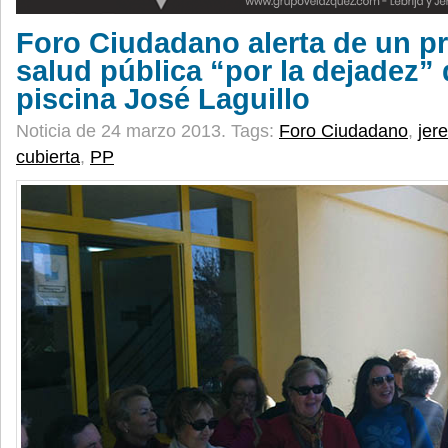
Foro Ciudadano alerta de un p
salud pública “por la dejadez” 
piscina José Laguillo
Noticia de 24 marzo 2013.
Tags:
Foro Ciudadano
,
jer
cubierta
,
PP