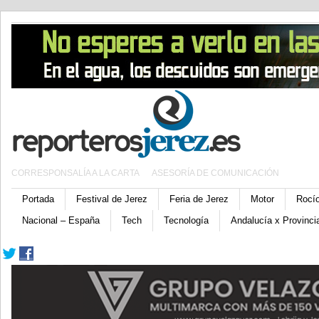
CORRESPONSALÍA A LA CARTA
ASESORÍA DE COMUNICACIÓN
Portada
Festival de Jerez
Feria de Jerez
Motor
Rocí
Nacional – España
Tech
Tecnología
Andalucía x Provinci