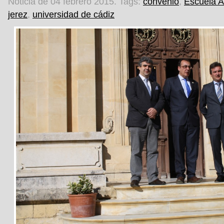
Noticia de 04 febrero 2015.
Tags:
convenio
,
Escuela A
jerez
,
universidad de cádiz