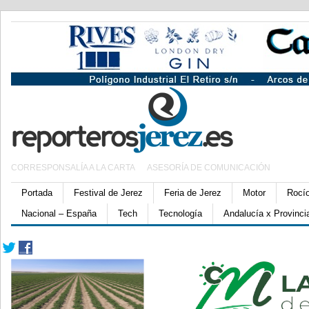
CORRESPONSALÍA A LA CARTA
ASESORÍA DE COMUNICACIÓN
Portada
Festival de Jerez
Feria de Jerez
Motor
Rocí
Nacional – España
Tech
Tecnología
Andalucía x Provinci