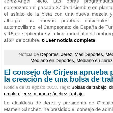
Jerez-Ángel Nieto. Las obras programadas
comenzaron el pasado 27 de diciembre en planta 
el asfalto de la pista con una nueva mezcla 
albergar las nuevas pruebas nacionales 
automovilismo: el Campeonato de España de Turi
y 15 de septiembre y la final mundial del Lamborg
al 27 de octubre.
Leer noticia completa
Noticia de
Deportes
,
Jerez
,
Mas Deportes
,
Med
Mediano en Deportes
,
Mediano en Jerez
El consejo de Cirjesa aprueba 
la creación de una bolsa de tra
Noticia de 01 agosto 2018.
Tags:
Bolsas de trabajo
,
ci
empleo
,
jerez
,
mamen sánchez
,
trabajo
La alcaldesa de Jerez y presidenta de Circuito
Mamen Sánchez, ha presidido el consejo de admin