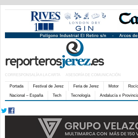
CORRESPONSALÍA A LA CARTA
ASESORÍA DE COMUNICACIÓN
Portada
Festival de Jerez
Feria de Jerez
Motor
Rocí
Nacional – España
Tech
Tecnología
Andalucía x Provinci