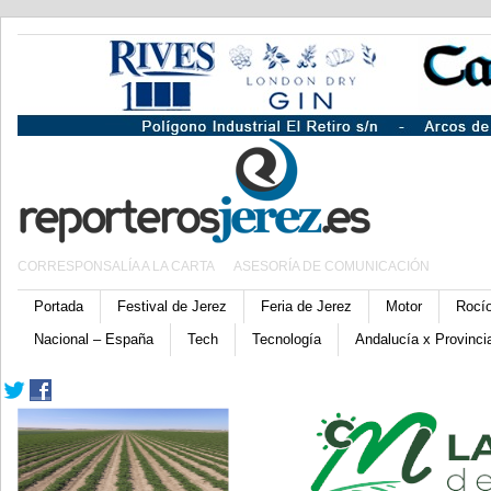
CORRESPONSALÍA A LA CARTA
ASESORÍA DE COMUNICACIÓN
Portada
Festival de Jerez
Feria de Jerez
Motor
Rocí
Nacional – España
Tech
Tecnología
Andalucía x Provinci