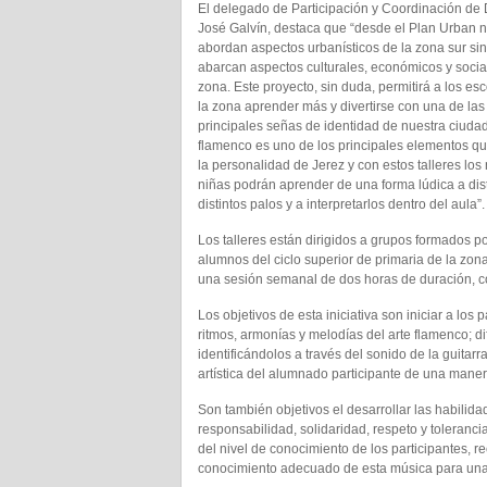
El delegado de Participación y Coordinación de D
José Galvín, destaca que “desde el Plan Urban n
abordan aspectos urbanísticos de la zona sur si
abarcan aspectos culturales, económicos y socia
zona. Este proyecto, sin duda, permitirá a los es
la zona aprender más y divertirse con una de las
principales señas de identidad de nuestra ciudad
flamenco es uno de los principales elementos q
la personalidad de Jerez y con estos talleres los 
niñas podrán aprender de una forma lúdica a dist
distintos palos y a interpretarlos dentro del aula”.
Los talleres están dirigidos a grupos formados p
alumnos del ciclo superior de primaria de la zon
una sesión semanal de dos horas de duración, con
Los objetivos de esta iniciativa son iniciar a los
ritmos, armonías y melodías del arte flamenco; dif
identificándolos a través del sonido de la guitarr
artística del alumnado participante de una manera
Son también objetivos el desarrollar las habilid
responsabilidad, solidaridad, respeto y toleranc
del nivel de conocimiento de los participantes, r
conocimiento adecuado de esta música para una m