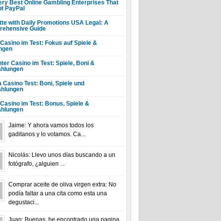
ery Best Online Gambling Enterprises That
t PayPal
tte with Daily Promotions USA Legal: A
ehensive Guide
 Casino im Test: Fokus auf Spiele &
ngen
ter Casino im Test: Spiele, Boni &
hlungen
a Casino Test: Boni, Spiele und
hlungen
 Casino im Test: Bonus, Spiele &
hlungen
Jaime: Y ahora vamos todos los
gaditanos y lo votamos. Ca...
Nicolás: Llevo unos días buscando a un
fotógrafo, ¿alguien ...
Comprar aceite de oliva virgen extra: No
podía faltar a una cita como esta una
degustaci...
Juan: Buenas, he encontrado una pagina