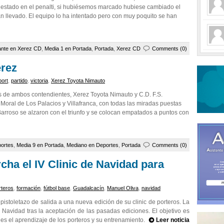
 estado en el penalti, si hubiésemos marcado hubiese cambiado el
han llevado. El equipo lo ha intentado pero con muy poquito se han
ante en Xerez CD
,
Media 1 en Portada
,
Portada
,
Xerez CD
Comments (0)
erez
port
,
partido
,
victoria
,
Xerez Toyota Nimauto
res de ambos contendientes, Xerez Toyota Nimauto y C.D. F.S.
 Moral de Los Palacios y Villafranca, con todas las miradas puestas
 Barroso se alzaron con el triunfo y se colocan empatados a puntos con
ortes
,
Media 9 en Portada
,
Mediano en Deportes
,
Portada
Comments (0)
ha el IV Clinic de Navidad para
rteros
,
formación
,
fútbol base
,
Guadalcacín
,
Manuel Oliva
,
navidad
pistoletazo de salida a una nueva edición de su clinic de porteros. La
n Navidad tras la aceptación de las pasadas ediciones. El objetivo es
 es el aprendizaje de los porteros y su entrenamiento.
Leer noticia