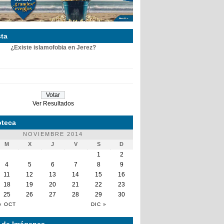
ta
¿Existe islamofobia en Jerez?
Ver Resultados
teca
NOVIEMBRE 2014
M
X
J
V
S
D
1
2
4
5
6
7
8
9
11
12
13
14
15
16
18
19
20
21
22
23
25
26
27
28
29
30
« OCT
DIC »
a de Imágenes