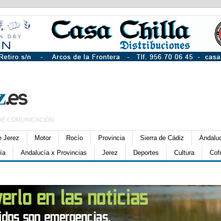
DE COMUNICACIÓN
e Jerez
Motor
Rocío
Provincia
Sierra de Cádiz
Andalu
ía
Andalucía x Provincias
Jerez
Deportes
Cultura
Cof