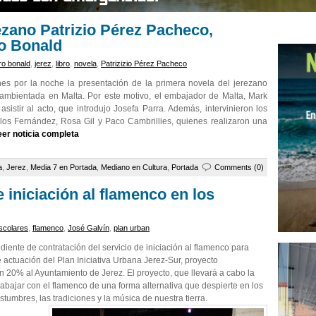
ezano Patrizio Pérez Pacheco,
ro Bonald
ro bonald
,
jerez
,
libro
,
novela
,
Patrizizio Pérez Pacheco
es por la noche la presentación de la primera novela del jerezano
 ambientada en Malta. Por este motivo, el embajador de Malta, Mark
sistir al acto, que introdujo Josefa Parra. Además, intervinieron los
los Fernández, Rosa Gil y Paco Cambrillies, quienes realizaron una
eer noticia completa
a
,
Jerez
,
Media 7 en Portada
,
Mediano en Cultura
,
Portada
Comments (0)
iniciación al flamenco en los
scolares
,
flamenco
,
José Galvín
,
plan urban
ente de contratación del servicio de iniciación al flamenco para
 actuación del Plan Iniciativa Urbana Jerez-Sur, proyecto
20% al Ayuntamiento de Jerez. El proyecto, que llevará a cabo la
rabajar con el flamenco de una forma alternativa que despierte en los
stumbres, las tradiciones y la música de nuestra tierra.