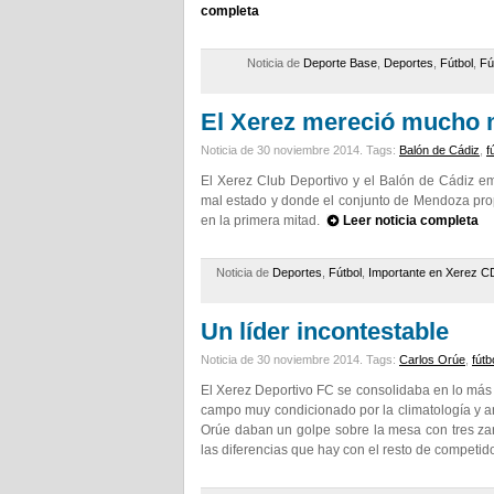
completa
Noticia de
Deporte Base
,
Deportes
,
Fútbol
,
Fú
El Xerez mereció mucho
Noticia de 30 noviembre 2014.
Tags:
Balón de Cádiz
,
f
El Xerez Club Deportivo y el Balón de Cádiz 
mal estado y donde el conjunto de Mendoza prop
en la primera mitad.
Leer noticia completa
Noticia de
Deportes
,
Fútbol
,
Importante en Xerez C
Un líder incontestable
Noticia de 30 noviembre 2014.
Tags:
Carlos Orúe
,
fútb
El Xerez Deportivo FC se consolidaba en lo más a
campo muy condicionado por la climatología y an
Orúe daban un golpe sobre la mesa con tres za
las diferencias que hay con el resto de competi