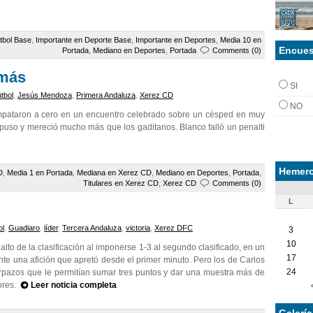
tbol Base
,
Importante en Deporte Base
,
Importante en Deportes
,
Media 10 en
Encues
Portada
,
Mediano en Deportes
,
Portada
Comments (0)
 más
SI
útbol
,
Jesús Mendoza
,
Primera Andaluza
,
Xerez CD
NO
empataron a cero en un encuentro celebrado sobre un césped en muy
uso y mereció mucho más que los gaditanos. Blanco falló un penalti
Hemero
D
,
Media 1 en Portada
,
Mediana en Xerez CD
,
Mediano en Deportes
,
Portada
,
Titulares en Xerez CD
,
Xerez CD
Comments (0)
L
ol
,
Guadiaro
,
líder
,
Tercera Andaluza
,
victoria
,
Xerez DFC
3
10
lto de la clasificación al imponerse 1-3 al segundo clasificado, en un
17
te una afición que apretó desde el primer minuto. Pero los de Carlos
24
rpazos que le permitían sumar tres puntos y dar una muestra más de
dores.
Leer noticia completa
Galerí