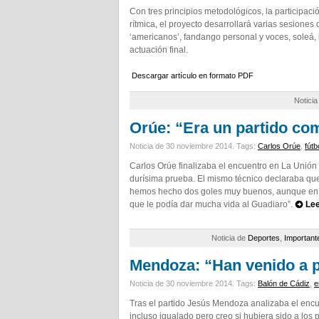
Con tres principios metodológicos, la participació
rítmica, el proyecto desarrollará varias sesiones 
‘americanos’, fandango personal y voces, soleá, 
actuación final.
Descargar artículo en formato PDF
Notici
Orúe: “Era un partido co
Noticia de 30 noviembre 2014.
Tags:
Carlos Orúe
,
fútb
Carlos Orúe finalizaba el encuentro en La Unión
durísima prueba. El mismo técnico declaraba que
hemos hecho dos goles muy buenos, aunque en l
que le podía dar mucha vida al Guadiaro”.
Lee
Noticia de
Deportes
,
Important
Mendoza: “Han venido a po
Noticia de 30 noviembre 2014.
Tags:
Balón de Cádiz
,
e
Tras el partido Jesús Mendoza analizaba el encu
incluso igualado pero creo si hubiera sido a 