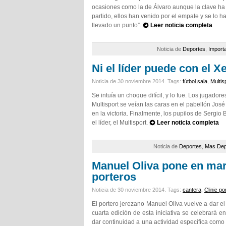
ocasiones como la de Álvaro aunque la clave ha
partido, ellos han venido por el empate y se lo 
llevado un punto”.
Leer noticia completa
Noticia de
Deportes
,
Import
Ni el líder puede con el X
Noticia de 30 noviembre 2014.
Tags:
fútbol sala
,
Multis
Se intuía un choque difícil, y lo fue. Los jugado
Multisport se veían las caras en el pabellón José
en la victoria. Finalmente, los pupilos de Sergio
el líder, el Multisport.
Leer noticia completa
Noticia de
Deportes
,
Mas Dep
Manuel Oliva pone en marc
porteros
Noticia de 30 noviembre 2014.
Tags:
cantera
,
Clinic po
El portero jerezano Manuel Oliva vuelve a dar el 
cuarta edición de esta iniciativa se celebrará e
dar continuidad a una actividad específica como