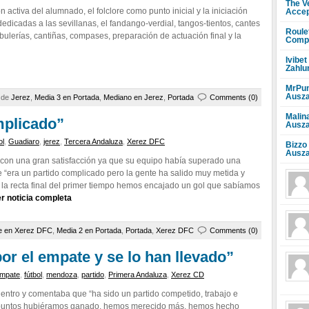
The V
n activa del alumnado, el folclore como punto inicial y la iniciación
Accep
dedicadas a las sevillanas, el fandango-verdial, tangos-tientos, cantes
Roule
bulerías, cantiñas, compases, preparación de actuación final y la
Compr
Ivibet
Zahlu
MrPun
Ausza
a de
Jerez
,
Media 3 en Portada
,
Mediano en Jerez
,
Portada
Comments (0)
Malin
mplicado”
Ausza
ol
,
Guadiaro
,
jerez
,
Tercera Andaluza
,
Xerez DFC
Bizzo
Ausza
 con una gran satisfacción ya que su equipo había superado una
 “era un partido complicado pero la gente ha salido muy metida y
a recta final del primer tiempo hemos encajado un gol que sabíamos
r noticia completa
e en Xerez DFC
,
Media 2 en Portada
,
Portada
,
Xerez DFC
Comments (0)
r el empate y se lo han llevado”
mpate
,
fútbol
,
mendoza
,
partido
,
Primera Andaluza
,
Xerez CD
entro y comentaba que “ha sido un partido competido, trabajo e
los puntos hubiéramos ganado, hemos merecido más, hemos hecho