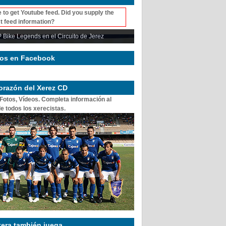
 to get Youtube feed. Did you supply the
t feed information?
 Bike Legends en el Circuito de Jerez
os en Facebook
corazón del Xerez CD
 Fotos, Vídeos. Completa información al
e todos los xerecistas.
tera también juega