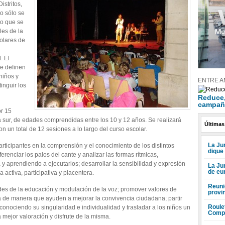
istritos,
o sólo se
no que se
les de la
colares de
. El
ue definen
niños y
ENTRE A
inguir los
Reduce, 
campañ
or 15
a sur, de edades comprendidas entre los 10 y 12 años. Se realizará
Últimas
 un total de 12 sesiones a lo largo del curso escolar.
La Jun
 participantes en la comprensión y el conocimiento de los distintos
dique
erenciar los palos del cante y analizar las formas rítmicas,
a y aprendiendo a ejecutarlos; desarrollar la sensibilidad y expresión
La Ju
de eu
 activa, participativa y placentera.
Reuni
ades de la educación y modulación de la voz; promover valores de
provi
ia de manera que ayuden a mejorar la convivencia ciudadana; partir
Roule
econociendo su singularidad e individualidad y trasladar a los niños un
Compr
ejor valoración y disfrute de la misma.