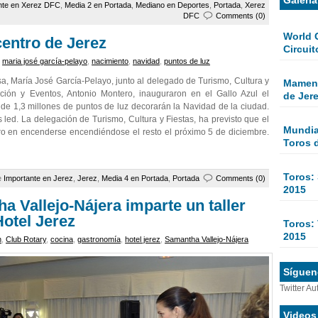
nte en Xerez DFC
,
Media 2 en Portada
,
Mediano en Deportes
,
Portada
,
Xerez
DFC
Comments (0)
World 
centro de Jerez
Circuit
,
maria josé garcía-pelayo
,
nacimiento
,
navidad
,
puntos de luz
a, María José García-Pelayo, junto al delegado de Turismo, Cultura y
Mamen 
oción y Eventos, Antonio Montero, inauguraron en el Gallo Azul el
de Jer
de 1,3 millones de puntos de luz decorarán la Navidad de la ciudad.
 led. La delegación de Turismo, Cultura y Fiestas, ha previsto que el
Mundial
ro en encenderse encendiéndose el resto el próximo 5 de diciembre.
Toros 
Toros:
e
Importante en Jerez
,
Jerez
,
Media 4 en Portada
,
Portada
Comments (0)
2015
a Vallejo-Nájera imparte un taller
Hotel Jerez
Toros: 
2015
n
,
Club Rotary
,
cocina
,
gastronomía
,
hotel jerez
,
Samantha Vallejo-Nájera
Sígueno
Twitter Au
Videos