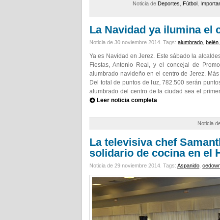
Noticia de
Deportes
,
Fútbol
,
Importa
La Navidad ya ilumina el 
Noticia de 30 noviembre 2014.
Tags:
alumbrado
,
belén
Ya es Navidad en Jerez. Este sábado la alcaldes
Fiestas, Antonio Real, y el concejal de Prom
alumbrado navideño en el centro de Jerez. Más 
Del total de puntos de luz, 782.500 serán puntos
alumbrado del centro de la ciudad sea el prime
Leer noticia completa
Noticia d
La televisiva chef Samanth
solidario de cocina en el 
Noticia de 29 noviembre 2014.
Tags:
Aspanido
,
cedow