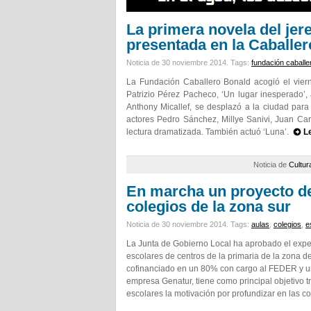
La primera novela del jer
presentada en la Caballe
Noticia de 30 noviembre 2014.
Tags:
fundación caballe
La Fundación Caballero Bonald acogió el viern
Patrizio Pérez Pacheco, ‘Un lugar inesperado’,
Anthony Micallef, se desplazó a la ciudad para a
actores Pedro Sánchez, Millye Sanivi, Juan Car
lectura dramatizada. También actuó ‘Luna’.
L
Noticia de
Cultur
En marcha un proyecto de 
colegios de la zona sur
Noticia de 30 noviembre 2014.
Tags:
aulas
,
colegios
,
e
La Junta de Gobierno Local ha aprobado el expedi
escolares de centros de la primaria de la zona de
cofinanciado en un 80% con cargo al FEDER y un 
empresa Genatur, tiene como principal objetivo t
escolares la motivación por profundizar en las co