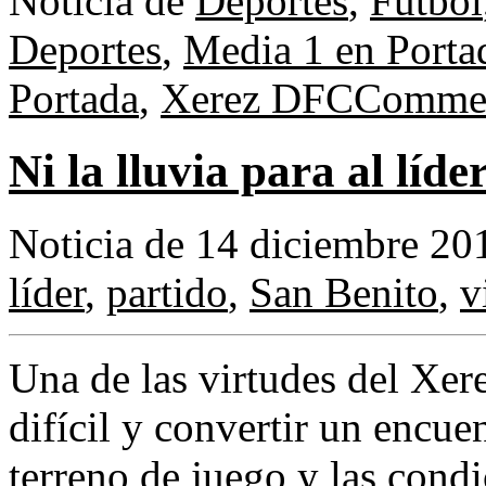
Noticia de
Deportes
,
Fútbol
Deportes
,
Media 1 en Porta
Portada
,
Xerez DFC
Commen
Ni la lluvia para al líde
Noticia de 14 diciembre 20
líder
,
partido
,
San Benito
,
v
Una de las virtudes del Xer
difícil y convertir un encue
terreno de juego y las cond