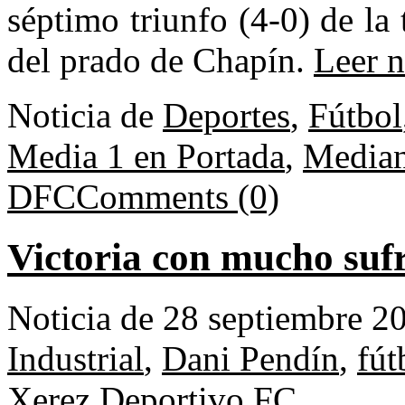
séptimo triunfo (4-0) de la
del prado de Chapín.
Leer n
Noticia de
Deportes
,
Fútbol
Media 1 en Portada
,
Median
DFC
Comments (0)
Victoria con mucho suf
Noticia de 28 septiembre 2
Industrial
,
Dani Pendín
,
fút
Xerez Deportivo FC