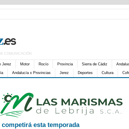
DE COMUNICACIÓN
e Jerez
Motor
Rocío
Provincia
Sierra de Cádiz
Andalu
ía
Andalucía x Provincias
Jerez
Deportes
Cultura
Cof
 competirá esta temporada