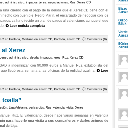
Ausza
so administrativo
,
impagos
,
jerez
,
negociaciones
,
Ruz
,
Xerez CD
Bizzo
a una cuerdo con el pago de la deuda que el Xerez CD tiene con el
Ausza
n hecho con buen pie. Pedro Marín, el encargado de negociar con los
Gizbo
pagos, ya ha ofrecido un plan de pagos al valenciano, aunque el que
Blick
ido.
Leer noticia completa
Verde
Ausza
a 2 en Portada
,
Mediana en Xerez CD
,
Portada
,
Xerez CD
Comments (0)
5Grin
Zahlu
 al Xerez
censo administrativo
,
deuda
,
impagos
,
jerez
,
Ruz
,
Xerez CD
AD a indemnizar con 90.000 euros a Manuel Ruz, exfutbolista del
 que llegó esta semana a las oficinas de la entidad azulina.
Leer
a 2 en Portada
,
Mediana en Xerez CD
,
Portada
,
Xerez CD
Comments (0)
 toalla”
lesión
,
Liga Adelante
,
pericarditis
,
Ruz
,
valencia
,
visita
,
Xerez
r Manuel Ruz. El valenciano, desde hace varias semanas en Valencia
pín para hacerle una visita a sus compañeros y darles ánimos de
nal de Liga.