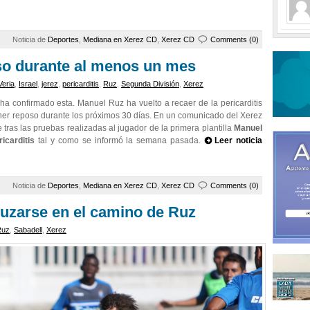
Noticia de
Deportes
,
Mediana en Xerez CD
,
Xerez CD
Comments (0)
so durante al menos un mes
eria
,
Israel
,
jerez
,
pericarditis
,
Ruz
,
Segunda División
,
Xerez
 confirmado esta. Manuel Ruz ha vuelto a recaer de la pericarditis
ner reposo durante los próximos 30 días. En un comunicado del Xerez
tras las pruebas realizadas al jugador de la primera plantilla
Manuel
icarditis
tal y como se informó la semana pasada.
Leer noticia
Noticia de
Deportes
,
Mediana en Xerez CD
,
Xerez CD
Comments (0)
cruzarse en el camino de Ruz
Ruz
,
Sabadell
,
Xerez