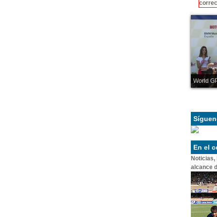
correc
World GP
Síguen
En el 
Noticias,
alcance d