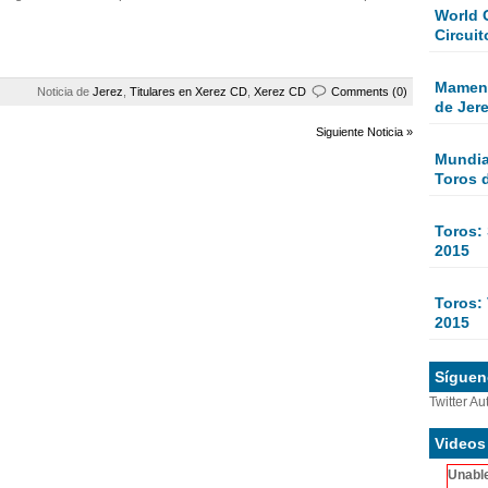
World 
Circuit
Mamen 
Noticia de
Jerez
,
Titulares en Xerez CD
,
Xerez CD
Comments (0)
de Jer
Siguiente Noticia »
Mundial
Toros 
Toros:
2015
Toros: 
2015
Sígueno
Twitter Au
Videos
Unable