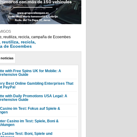
MIGOS
reutiliza, recicla,
a de Ecoembes
 noticias
tte with Free Spins UK for Mobile: A
ehensive Guide
ery Best Online Gambling Enterprises That
t PayPal
tte with Daily Promotions USA Legal: A
ehensive Guide
 Casino im Test: Fokus auf Spiele &
ngen
ter Casino im Test: Spiele, Boni &
hlungen
a Casino Test: Boni, Spiele und