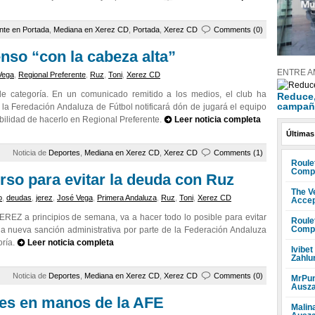
nte en Portada
,
Mediana en Xerez CD
,
Portada
,
Xerez CD
Comments (0)
nso “con la cabeza alta”
ENTRE A
Vega
,
Regional Preferente
,
Ruz
,
Toni
,
Xerez CD
 categoría. En un comunicado remitido a los medios, el club ha
Reduce, 
campañ
la Feredación Andaluza de Fútbol notificará dón de jugará el equipo
bilidad de hacerlo en Regional Preferente.
Leer noticia completa
Últimas
Noticia de
Deportes
,
Mediana en Xerez CD
,
Xerez CD
Comments (1)
Roule
Compr
rso para evitar la deuda con Ruz
The V
o
,
deudas
,
jerez
,
José Vega
,
Primera Andaluza
,
Ruz
,
Toni
,
Xerez CD
Accep
Z a principios de semana, va a hacer todo lo posible para evitar
Roule
Compr
a nueva sanción administrativa por parte de la Federación Andaluza
oría.
Leer noticia completa
Ivibet
Zahlu
Noticia de
Deportes
,
Mediana en Xerez CD
,
Xerez CD
Comments (0)
MrPun
Ausza
nes en manos de la AFE
Malin