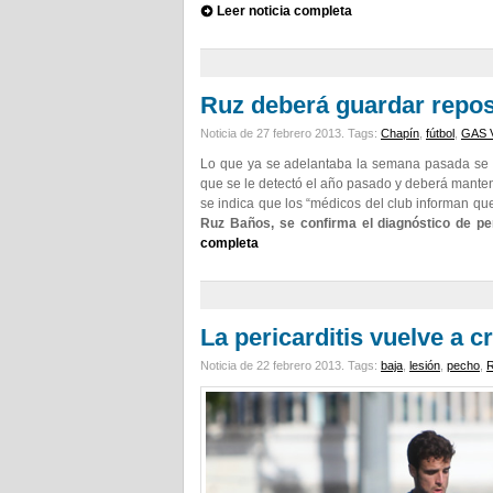
Leer noticia completa
Ruz deberá guardar repo
Noticia de 27 febrero 2013.
Tags:
Chapín
,
fútbol
,
GAS V
Lo que ya se adelantaba la semana pasada se ha
que se le detectó el año pasado y deberá mante
se indica que los “médicos del club informan que 
Ruz Baños, se confirma el diagnóstico de per
completa
La pericarditis vuelve a 
Noticia de 22 febrero 2013.
Tags:
baja
,
lesión
,
pecho
,