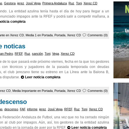
as
,
Gestora
,
jerez
,
José Vega
,
Primera Andaluza
,
Ruz
,
Toni
,
Xerez CD
ndo. La entidad azulina tenía hasta el día de hoy para llegar a un
denunciado impagos ante la RFEF y podrá salir a competir mañana, a
noticia completa
ante en Xerez CD
,
Media 1 en Portada
,
Portada
,
Xerez CD
Comments (0)
e noticas
uan Pedro
,
RFEF
,
Ruz
,
sanción
,
Toni
,
Vega
,
Xerez CD
re de lo que pasará este próximo viernes, fecha en la que los gestores
os con técnicos y jugadores de la pasada temporada con deudas
s, el club jerezano tiene su estreno en La Línea ante la Balona B,
 a disputarse.
Leer noticia completa
erez CD
,
Media Importante en Portada
,
Portada
,
Xerez CD
Comments (0)
 descenso
as
,
descenso
,
FAF
,
informe
,
jerez
,
José Vega
,
RFEF
,
Ruz
,
Toni
,
Xerez CD
a Federación Andaluza de Futbol, una vez que no ha cerrado ningún
n al club por impagos. Aún, así, los gestores de la entidad azulina
cretado en la jornada de ayer por la RFEF.
Leer noticia completa