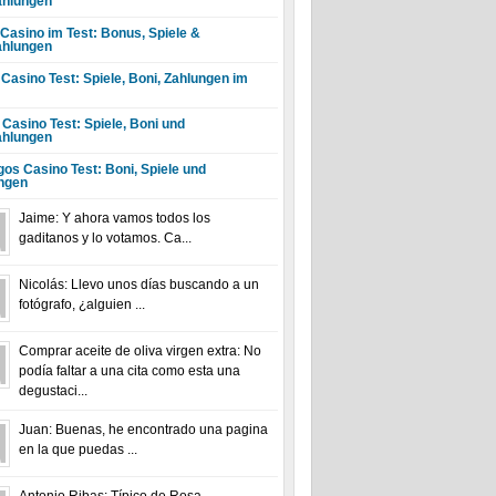
hlungen
 Casino im Test: Bonus, Spiele &
hlungen
 Casino Test: Spiele, Boni, Zahlungen im
 Casino Test: Spiele, Boni und
hlungen
gos Casino Test: Boni, Spiele und
ngen
Jaime: Y ahora vamos todos los
gaditanos y lo votamos. Ca...
Nicolás: Llevo unos días buscando a un
fotógrafo, ¿alguien ...
Comprar aceite de oliva virgen extra: No
podía faltar a una cita como esta una
degustaci...
Juan: Buenas, he encontrado una pagina
en la que puedas ...
Antonio Ribas: Típico de Rosa