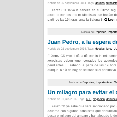
Noticia de 05 septiembre 2014.
Tags:
deudas
,
futbolist
El Xerez CD salva la cabeza en el último segu
acuerdo con los tres exfutbolistas que habían 
partir de las 19 horas, ante la Balona B.
Leer 
Noticia de
Deportes
,
Import
Juan Pedro, a la espera d
Noticia de 02 septiembre 2014.
Tags:
deudas
,
jerez
,
J
El Xerez CD vive el día a día con la incertidumb
xerecistas deben tener cerrados los acuerd
pendientes. El sábado, a partir de las 19 hora
aunque, a día de hoy, no se sabe si el partido va
Noticia de
Deportes
,
Importante en X
Un milagro para evitar el
Noticia de 01 julio 2014.
Tags:
AFE
,
alegación
,
denunci
El Xerez CD ya sabe que será sancionado por l
acuerdo con algunos futbolistas que denunciaro
busca el milagro del amparo y han alegado lo de