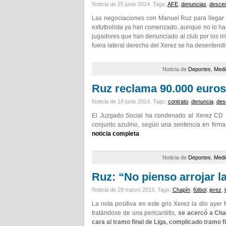
Noticia de 25 junio 2014.
Tags:
AFE
,
denuncias
,
descen
Las negociaciones con Manuel Ruz para llegar 
exfutbolista ya han comenzado, aunque no lo ha
jugadores que han denunciado al club por los im
fuera lateral derecho del Xerez se ha desentend
Noticia de
Deportes
,
Medi
Ruz reclama 90.000 euros
Noticia de 18 junio 2014.
Tags:
contrato
,
denuncia
,
des
El Juzgado Social ha condenado al Xerez CD S
conjunto azulino, según una sentencia en firma
noticia completa
Noticia de
Deportes
,
Medi
Ruz: “No pienso arrojar la
Noticia de 29 marzo 2013.
Tags:
Chapín
,
fútbol
,
jerez
,
La nota positiva en este gris Xerez la dio aye
tratándose de una pericarditis,
se acercó a Cha
cara al tramo final de Liga, complicado tramo fi