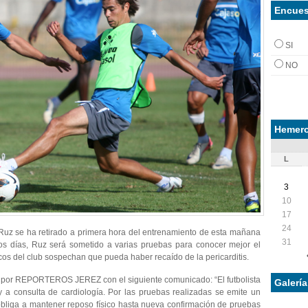
Encues
SI
NO
Hemero
L
3
10
17
24
Ruz se ha retirado a primera hora del entrenamiento de esta mañana
31
os días, Ruz será sometido a varias pruebas para conocer mejor el
cos del club sospechan que pueda haber recaído de la pericarditis.
a por REPORTEROS JEREZ con el siguiente comunicado: “El futbolista
Galerí
a consulta de cardiología. Por las pruebas realizadas se emite un
obliga a mantener reposo físico hasta nueva confirmación de pruebas