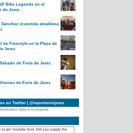
GP Bike Legends en el
o de Jerez
Sánchez investida alcaldesa
ez
 de Freestyle en la Plaza de
de Jerez
 Sábado de Feria de Jerez
Viernes de Feria de Jerez
s en Twitter | @reporterosjerez
thentication data is incomplete
 to get Youtube feed. Did you supply the