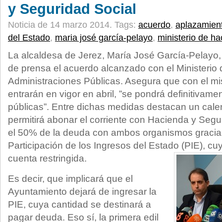
y Seguridad Social
Noticia de 14 marzo 2014.
Tags:
acuerdo
,
aplazamien
del Estado
,
maria josé garcía-pelayo
,
ministerio de h
La alcaldesa de Jerez, María José García-Pelayo,
de prensa el acuerdo alcanzado con el Ministerio
Administraciones Públicas. Asegura que con el 
entrarán en vigor en abril, ”se pondrá definitivam
públicas”. Entre dichas medidas destacan un cal
permitirá abonar el corriente con Hacienda y Segu
el 50% de la deuda con ambos organismos gracias 
Participación de los Ingresos del Estado (PIE), cu
cuenta restringida.
Es decir, que implicará que el
Ayuntamiento dejará de ingresar la
PIE, cuya cantidad se destinará a
pagar deuda. Eso sí, la primera edil