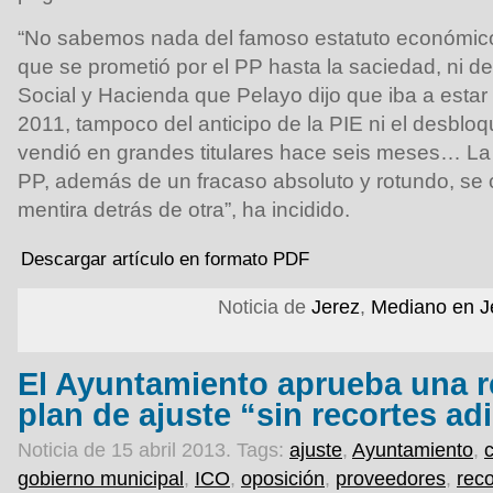
“No sabemos nada del famoso estatuto económico
que se prometió por el PP hasta la saciedad, ni d
Social y Hacienda que Pelayo dijo que iba a estar
2011, tampoco del anticipo de la PIE ni el desblo
vendió en grandes titulares hace seis meses… La
PP, además de un fracaso absoluto y rotundo, se
mentira detrás de otra”, ha incidido.
Descargar artículo en formato PDF
Noticia de
Jerez
,
Mediano en J
El Ayuntamiento aprueba una r
plan de ajuste “sin recortes ad
Noticia de 15 abril 2013.
Tags:
ajuste
,
Ayuntamiento
,
c
gobierno municipal
,
ICO
,
oposición
,
proveedores
,
reco