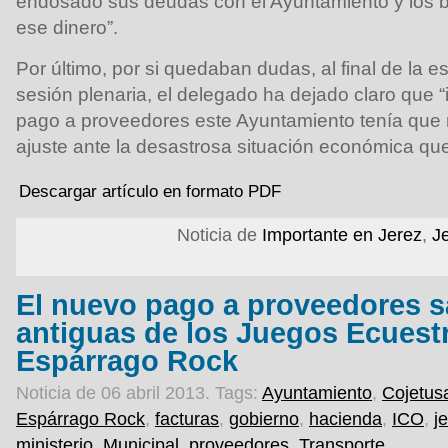
endosado sus deudas con el Ayuntamiento y los 
ese dinero”.
Por último, por si quedaban dudas, al final de la 
sesión plenaria, el delegado ha dejado claro que
pago a proveedores este Ayuntamiento tenía que r
ajuste ante la desastrosa situación económica que
Descargar artículo en formato PDF
Noticia de
Importante en Jerez
,
J
El nuevo pago a proveedores s
antiguas de los Juegos Ecuestr
Espárrago Rock
Noticia de 06 abril 2013.
Tags:
Ayuntamiento
,
Cojetus
Espárrago Rock
,
facturas
,
gobierno
,
hacienda
,
ICO
,
j
ministerio
,
Municipal
,
proveedores
,
Transporte