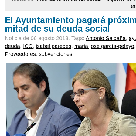
e
El Ayuntamiento pagará próxi
mitad de su deuda social
Noticia de 06 agosto 2013.
Tags:
Antonio Saldaña
,
ay
deuda
,
ICO
,
isabel paredes
,
maria josé garcía-pelayo
Proveedores
,
subvenciones