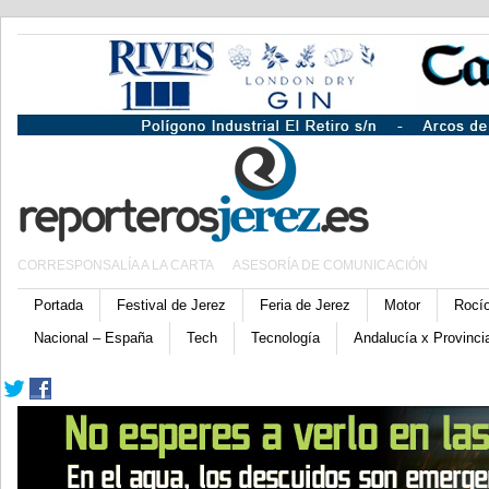
CORRESPONSALÍA A LA CARTA
ASESORÍA DE COMUNICACIÓN
Portada
Festival de Jerez
Feria de Jerez
Motor
Rocí
Nacional – España
Tech
Tecnología
Andalucía x Provinci