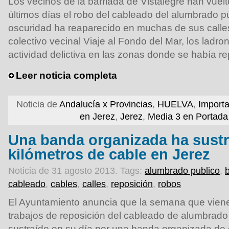
Los vecinos de la barriada de Vistalegre han vuel
últimos días el robo del cableado del alumbrado púb
oscuridad ha reaparecido en muchas de sus calle
colectivo vecinal Viaje al Fondo del Mar, los lad
actividad delictiva en las zonas donde se había r
Leer noticia completa
Noticia de
Andalucía x Provincias
,
HUELVA
,
Import
en Jerez
,
Jerez
,
Media 3 en Portada
Una banda organizada ha sustr
kilómetros de cable en Jerez
Noticia de 31 agosto 2013.
Tags:
alumbrado publico
,
cableado
,
cables
,
calles
,
reposición
,
robos
El Ayuntamiento anuncia que la semana que vien
trabajos de reposición del cableado de alumbrado
sustraído en su día por una banda organizada de 