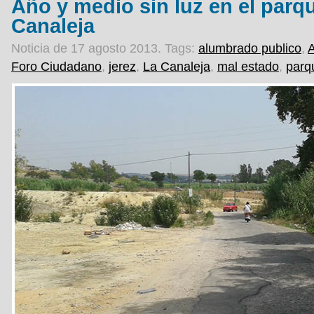
Año y medio sin luz en el parq
Canaleja
Noticia de 17 agosto 2013.
Tags:
alumbrado publico
,
Foro Ciudadano
,
jerez
,
La Canaleja
,
mal estado
,
parq