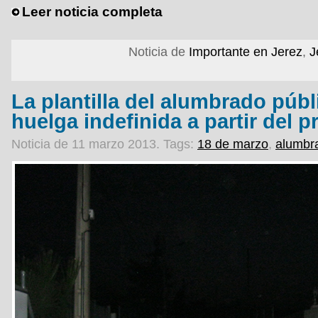
Leer noticia completa
Noticia de
Importante en Jerez
,
J
La plantilla del alumbrado púb
huelga indefinida a partir del 
Noticia de 11 marzo 2013.
Tags:
18 de marzo
,
alumbr