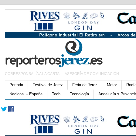
CORRESPONSALÍA A LA CARTA
ASESORÍA DE COMUNICACIÓN
Portada
Festival de Jerez
Feria de Jerez
Motor
Rocí
Nacional – España
Tech
Tecnología
Andalucía x Provinci