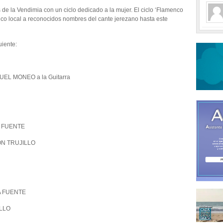
de la Vendimia con un ciclo dedicado a la mujer. El ciclo ‘Flamenco
rico local a reconocidos nombres del cante jerezano hasta este
uiente:
UEL MONEO a la Guitarra
A FUENTE
ON TRUJILLO
LA FUENTE
ILLO