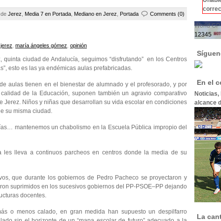
correc
a de
Jerez
,
Media 7 en Portada
,
Mediano en Jerez
,
Portada
Comments (0)
World GP 
1
2
3
4
5
,
jerez
,
maría ángeles gómez
,
opinión
Síguen
 quinta ciudad de Andalucía, seguimos “disfrutando” en los Centros
s”, esto es las ya endémicas aulas prefabricadas.
En el 
de aulas tienen en el bienestar de alumnado y el profesorado, y por
a calidad de la Educación, suponen también un agravio comparativo
Noticias,
s de Jerez. Niños y niñas que desarrollan su vida escolar en condiciones
alcance d
de su misma ciudad.
gías… mantenemos un chabolismo en la Escuela Pública impropio del
ía les lleva a continuos parcheos en centros donde la media de su
tivos, que durante los gobiernos de Pedro Pacheco se proyectaron y
ueron suprimidos en los sucesivos gobiernos del PP-PSOE–PP dejando
ructuras docentes.
más o menos calado, en gran medida han supuesto un despilfarro
La can
ollado sin el horizonte de un “mapa escolar de futuro” adecuado a la