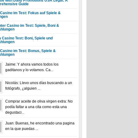
tte with Daily Promotions USA Legal: A
ehensive Guide
 Casino im Test: Fokus auf Spiele &
ngen
ter Casino im Test: Spiele, Boni &
hlungen
a Casino Test: Boni, Spiele und
hlungen
 Casino im Test: Bonus, Spiele &
hlungen
Jaime: Y ahora vamos todos los
gaditanos y lo votamos. Ca...
Nicolás: Llevo unos días buscando a un
fotógrafo, ¿alguien ...
Comprar aceite de oliva virgen extra: No
podía faltar a una cita como esta una
degustaci...
Juan: Buenas, he encontrado una pagina
en la que puedas ...