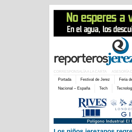
CORRESPONSALÍA A LA CARTA
ASESORÍA 
Portada
Festival de Jerez
Feria d
Nacional – España
Tech
Tecnolog
Los niños jerezanos regre