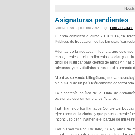
Notici
Asignaturas pendientes
Noticia de 09 septiembre 2013.
Tags:
Foro Ciudadano
Cuando comienza el curso 2013-2014, en Jerez,
Públicos de Educación, de las famosas “caracola
Además de la negativa influencia que este tipo 
consiguiente en el rendimiento escolar y en l
difícil de justificar para cientos de niños y niña
adversas y muy distintas al resto del alumnado 
Mientras se vende bilingüismo, nuevas tecnolo
siglo XXI y de un país teóricamente desarrollado.
La hipocresía política de la Junta de Andaluc
existencia está en torno a los 45 años.
Inútil han sido los llamados Conciertos Educa
ejecutaron en la ciudad y que posteriormente f
inconcluso definitivamente el parque de infraest
Los planes “Mejor Escuela”, OLA y otros de 
cuantitativo y cualitativo ya que se han desarr