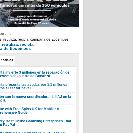
MIGOS
reutiliza, recicla,
a de Ecoembes
 noticias
ta invierte 3 millones en la reparación del
 exento del puerto de Bonanza
nta presenta las ayudas por 1,1 millones
ros al sector naval
ón con la nueva coordinadora del IAJ en la
ncia
tte with Free Spins UK for Mobile: A
ehensive Guide
ery Best Online Gambling Enterprises That
t PayPal