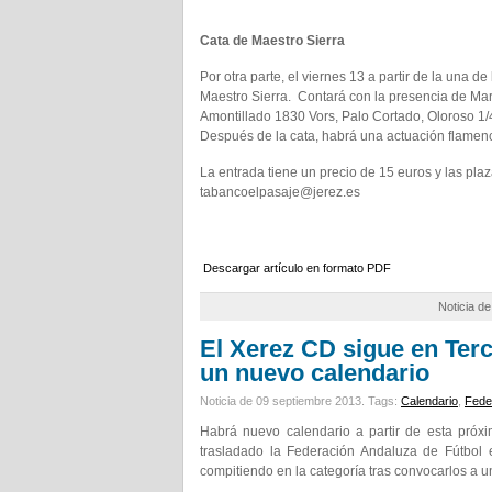
Cata de Maestro Sierra
Por otra parte, el viernes 13 a partir de la una d
Maestro Sierra. Contará con la presencia de Ma
Amontillado 1830 Vors, Palo Cortado, Oloroso 1/
Después de la cata, habrá una actuación flamen
La entrada tiene un precio de 15 euros y las pla
tabancoelpasaje@jerez.es
Descargar artículo en formato PDF
Noticia d
El Xerez CD sigue en Ter
un nuevo calendario
Noticia de 09 septiembre 2013.
Tags:
Calendario
,
Fede
Habrá nuevo calendario a partir de esta próxim
trasladado la Federación Andaluza de Fútbol 
compitiendo en la categoría tras convocarlos a 