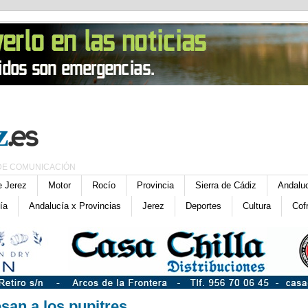
DE COMUNICACIÓN
e Jerez
Motor
Rocío
Provincia
Sierra de Cádiz
Andalu
ía
Andalucía x Provincias
Jerez
Deportes
Cultura
Cof
san a los pupitres