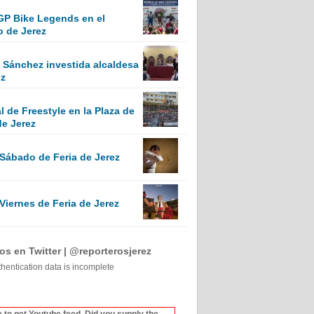
GP Bike Legends en el
o de Jerez
Sánchez investida alcaldesa
ez
 de Freestyle en la Plaza de
de Jerez
 Sábado de Feria de Jerez
Viernes de Feria de Jerez
s en Twitter | @reporterosjerez
thentication data is incomplete
 to get Youtube feed. Did you supply the