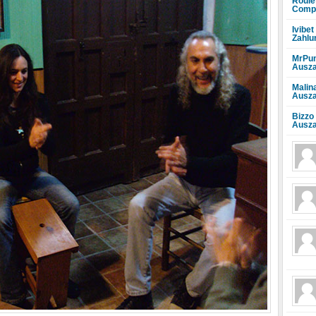
Roule
Compr
Ivibet
Zahlu
MrPun
Ausza
Malin
Ausza
Bizzo
Ausza