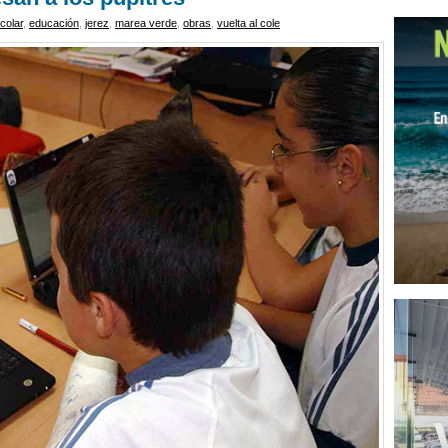
colar
,
educación
,
jerez
,
marea verde
,
obras
,
vuelta al cole