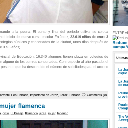
mando a la puerta. El punto y final del periodo estival se coloca
ENTRE A
 el inicio del nuevo curso escolar. En Jerez,
22.619 niños de entre 3
 colegios públicos y concertados de la ciudad, unos días después de
Reduce, 
campañ
e 0 a 3 años).
rovincial de Educación, 16.340 alumnos tienen plaza en colegios de
Últimas
 en alguno de los centros concertados. Con respecto al año pasado, el
pesar de que ha descendido el número de solicitudes para el acceso
La Jun
dique
La Ju
de eu
Reuni
ortante 1 en Portada
,
Importante en Jerez
,
Jerez
,
Portada
Comments (0)
provi
 mujer flamenca
Roule
Compr
a
,
ciclo
,
El Pasaje
,
flamenco
,
jerez
,
mujer
,
tabanco
The V
Accep