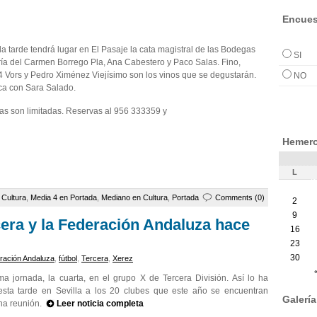
Encues
e la tarde tendrá lugar en El Pasaje la cata magistral de las Bodegas
SI
ría del Carmen Borrego Pla, Ana Cabestero y Paco Salas. Fino,
4 Vors y Pedro Ximénez Viejísimo son los vinos que se degustarán.
NO
ca con Sara Salado.
zas son limitadas. Reservas al 956 333359 y
Hemero
L
e
Cultura
,
Media 4 en Portada
,
Mediano en Cultura
,
Portada
Comments (0)
2
9
cera y la Federación Andaluza hace
16
23
30
ración Andaluza
,
fútbol
,
Tercera
,
Xerez
a jornada, la cuarta, en el grupo X de Tercera División. Así lo ha
esta tarde en Sevilla a los 20 clubes que este año se encuentran
Galerí
una reunión.
Leer noticia completa