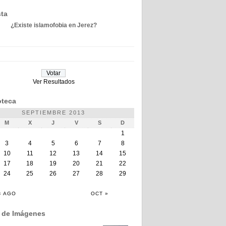
ta
¿Existe islamofobia en Jerez?
Ver Resultados
teca
SEPTIEMBRE 2013
M
X
J
V
S
D
1
3
4
5
6
7
8
10
11
12
13
14
15
17
18
19
20
21
22
24
25
26
27
28
29
« AGO
OCT »
a de Imágenes