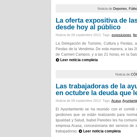
Noticia de
Deportes
,
Fútbo
La oferta expositiva de la
desde hoy al público
Noticia de 09 septiembre 2013.
Tags:
exposiciones
,
fi
La Delegación de Turismo, Cultura y Fiestas, ab
Fiestas de la Vendimia. De esta manera, a las 20
de Carmen Campos, y a las 21 horas, en la Sal
Leer noticia completa
Noticia de
CÓ
Las trabajadoras de la a
en octubre la deuda que l
Noticia de 09 septiembre 2013.
Tags:
Acasa
,
Ayuntami
El Ayuntamiento se ha reunido con el comité 
gestiones que se están realizando para normali
Igualdad y Salud, Isabel Paredes les ha comun
empresa Acasa, concesionaria del servicio de a
trabajadoras.
Leer noticia completa