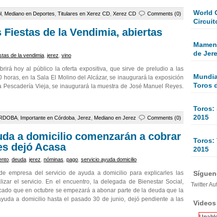
World 
l
,
Mediano en Deportes
,
Titulares en Xerez CD
,
Xerez CD
Comments (0)
Circuit
s Fiestas de la Vendimia, abiertas
Mamen 
de Jer
estas de la vendimia
,
jerez
,
vino
rirá hoy al público la oferta expositiva, que sirve de preludio a las
Mundial
 horas, en la Sala El Molino del Alcázar, se inaugurará la exposición
Toros 
a Pescadería Vieja, se inaugurará la muestra de José Manuel Reyes.
Toros:
2015
RDOBA
,
Importante en Córdoba
,
Jerez
,
Mediano en Jerez
Comments (0)
yuda a domicilio comenzarán a cobrar
Toros: 
es dejó Acasa
2015
ento
,
deuda
,
jerez
,
nóminas
,
pago
,
servicio ayuda domicilio
Sígueno
de empresa del servicio de ayuda a domicilio para explicarles las
zar el servicio. En el encuentro, la delegada de Bienestar Social,
Twitter Au
icado que en octubre se empezará a abonar parte de la deuda que la
yuda a domicilio hasta el pasado 30 de junio, dejó pendiente a las
Videos
Unable