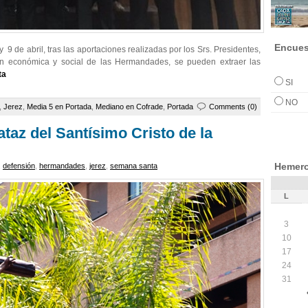
Encues
y 9 de abril, tras las aportaciones realizadas por los Srs. Presidentes,
ión económica y social de las Hermandades, se pueden extraer las
ta
SI
NO
,
Jerez
,
Media 5 en Portada
,
Mediano en Cofrade
,
Portada
Comments (0)
taz del Santísimo Cristo de la
Hemero
,
defensión
,
hermandades
,
jerez
,
semana santa
L
3
10
17
24
31