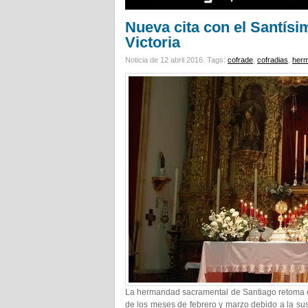
Nueva cita con el Santísi
Victoria
Noticia de 12 abril 2016.
Tags:
cofrade
,
cofradias
,
her
La hermandad sacramental de Santiago retoma est
de los meses de febrero y marzo debido a la susp