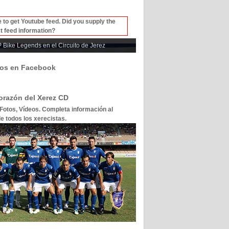
 to get Youtube feed. Did you supply the
t feed information?
 Bike Legends en el Circuito de Jerez
os en Facebook
corazón del Xerez CD
 Fotos, Vídeos. Completa información al
e todos los xerecistas.