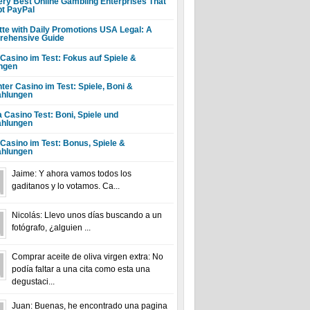
ery Best Online Gambling Enterprises That
t PayPal
tte with Daily Promotions USA Legal: A
ehensive Guide
 Casino im Test: Fokus auf Spiele &
ngen
ter Casino im Test: Spiele, Boni &
hlungen
a Casino Test: Boni, Spiele und
hlungen
 Casino im Test: Bonus, Spiele &
hlungen
Jaime: Y ahora vamos todos los
gaditanos y lo votamos. Ca...
Nicolás: Llevo unos días buscando a un
fotógrafo, ¿alguien ...
Comprar aceite de oliva virgen extra: No
podía faltar a una cita como esta una
degustaci...
Juan: Buenas, he encontrado una pagina