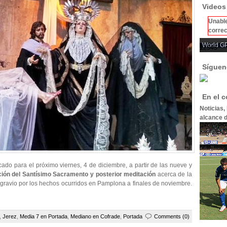
Videos
Unable
correc
World GP
1
2
3
4
5
Síguen
En el 
Noticias,
alcance d
o para el próximo viernes, 4 de diciembre, a partir de las nueve y
ción del Santísimo Sacramento y posterior meditación
acerca de la
sagravio por los hechos ocurridos en Pamplona a finales de noviembre.
,
Jerez
,
Media 7 en Portada
,
Mediano en Cofrade
,
Portada
Comments (0)