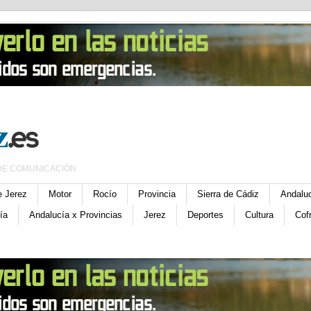
DE COMUNICACIÓN
e Jerez
Motor
Rocío
Provincia
Sierra de Cádiz
Andalu
ía
Andalucía x Provincias
Jerez
Deportes
Cultura
Cof