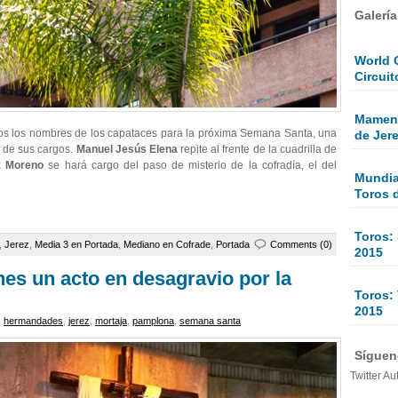
Galerí
World 
Circuit
Mamen 
os los nombres de los capataces para la próxima Semana Santa, una
de Jer
 de sus cargos.
Manuel Jesús Elena
repite al frente de la cuadrilla de
z Moreno
se hará cargo del paso de misterio de la cofradía, el del
Mundial
Toros 
Toros:
,
Jerez
,
Media 3 en Portada
,
Mediano en Cofrade
,
Portada
Comments (0)
2015
rnes un acto en desagravio por la
Toros: 
2015
,
hermandades
,
jerez
,
mortaja
,
pamplona
,
semana santa
Sígueno
Twitter Au