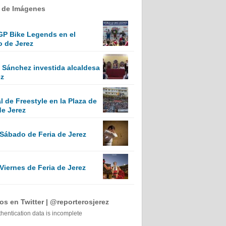
a de Imágenes
GP Bike Legends en el
o de Jerez
Sánchez investida alcaldesa
ez
 de Freestyle en la Plaza de
de Jerez
 Sábado de Feria de Jerez
Viernes de Feria de Jerez
s en Twitter | @reporterosjerez
thentication data is incomplete