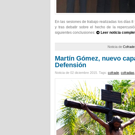
En las sesiones de trabajo realizadas los días 8 
y tras debatir sobre el hecho de la repercus
siguientes conclusiones:
Leer noticia comple
Noticia de
Cofrade
Martín Gómez, nuevo capa
Defensión
Noticia de 02 diciembre 2015.
Tags:
cofrade
,
cofradias