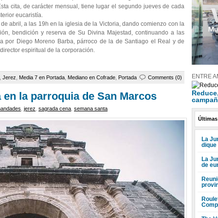
Esta cita, de carácter mensual, tiene lugar el segundo jueves de cada
erior eucaristía.
e abril, a las 19h en la iglesia de la Victoria, dando comienzo con la
ción, bendición y reserva de Su Divina Majestad, continuando a las
ada por Diego Moreno Barba, párroco de la de Santiago el Real y de
irector espiritual de la corporación.
ENTRE A
,
Jerez
,
Media 7 en Portada
,
Mediano en Cofrade
,
Portada
Comments (0)
Reduce, 
a en la parroquia de San Marcos
campañ
mandades
,
jerez
,
sagrada cena
,
semana santa
Últimas
La Jun
dique
La Ju
de eu
Reuni
provi
Roule
Compr