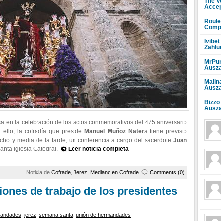
The V
Accep
Roule
Compr
Ivibet
Zahlu
MrPun
Ausza
Malin
Ausza
Bizzo
Ausza
 en la celebración de los actos conmemorativos del 475 aniversario
 ello, la cofradía que preside
Manuel Muñoz Nater
a tiene previsto
s ocho y media de la tarde, un conferencia a cargo del sacerdote
Juan
Santa Iglesia Catedral.
Leer noticia completa
Noticia de
Cofrade
,
Jerez
,
Mediano en Cofrade
Comments (0)
iones de trabajo de los presidentes
mandades
,
jerez
,
semana santa
,
unión de hermandades