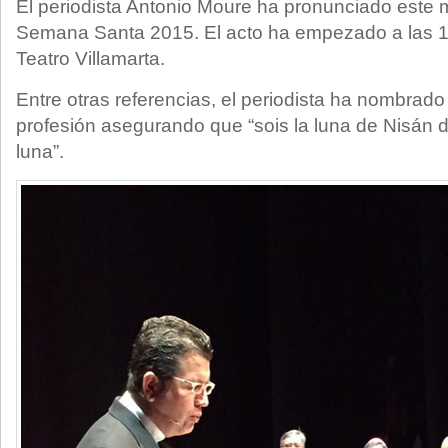
El periodista Antonio Moure ha pronunciado este 
Semana Santa 2015. El acto ha empezado a las 1
Teatro Villamarta.
Entre otras referencias, el periodista ha nombrad
profesión asegurando que “sois la luna de Nisán d
luna”.