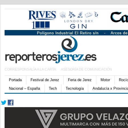
CORRESPONSALÍA A LA CARTA
ASESORÍA DE COMUNICACIÓN
Portada
Festival de Jerez
Feria de Jerez
Motor
Rocí
Nacional – España
Tech
Tecnología
Andalucía x Provinci