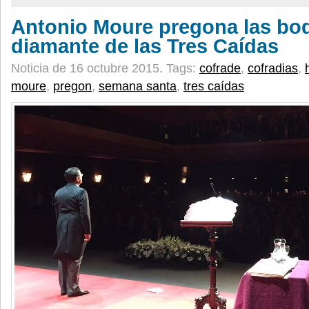
Antonio Moure pregona las bo
diamante de las Tres Caídas
Noticia de 16 octubre 2015.
Tags:
cofrade
,
cofradias
,
moure
,
pregon
,
semana santa
,
tres caídas