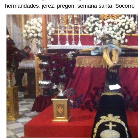
hermandades
,
jerez
,
pregon
,
semana santa
,
Socorro