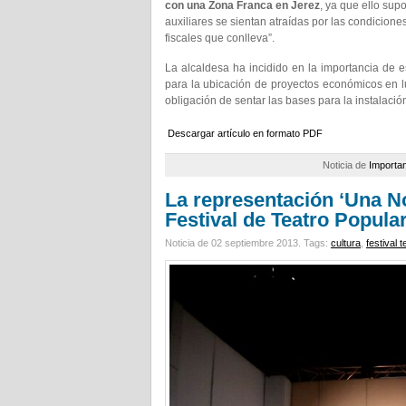
con una Zona Franca en Jerez
, ya que ello sup
auxiliares se sientan atraídas por las condicione
fiscales que conlleva”.
La alcaldesa ha incidido en la importancia de e
para la ubicación de proyectos económicos en l
obligación de sentar las bases para la instalac
Descargar artículo en formato PDF
Noticia de
Importa
La representación ‘Una No
Festival de Teatro Popular
Noticia de 02 septiembre 2013.
Tags:
cultura
,
festival 