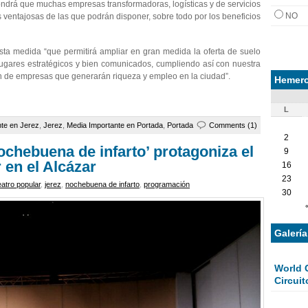
ondrá que muchas empresas transformadoras, logísticas y de servicios
NO
s ventajosas de las que podrán disponer, sobre todo por los beneficios
sta medida “que permitirá ampliar en gran medida la oferta de suelo
ugares estratégicos y bien comunicados, cumpliendo así con nuestra
ión de empresas que generarán riqueza y empleo en la ciudad”.
Hemero
L
nte en Jerez
,
Jerez
,
Media Importante en Portada
,
Portada
Comments (1)
2
chebuena de infarto’ protagoniza el
9
 en el Alcázar
16
23
teatro popular
,
jerez
,
nochebuena de infarto
,
programación
30
Galerí
World 
Circuit