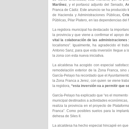
Martínez
, y el portavoz adjunto del Senado,
An
Franca de Cádiz. Este anuncio se ha producido 
de Hacienda y Administraciones Públicas,
Cri
Públicas, Pilar Platero, en las dependencias del 
La regidora municipal ha destacado la importan
la provincia y que viene a confirmar el apoyo d
vital la colaboración de las administraciones
y
localismos”. Igualmente, ha agradecido el tra
Antonio Sanz, para que esta inversión llegue a l
la zona con esta nueva iniciativa.
La alcaldesa ha acogido con especial satisfacci
remodelación exterior de la Zona Franca, sino 
García-Pelayo ha recordado que el Ayuntamiento d
la Zona Franca a Jerez, con quien se viene trab
la regidora,
“esta inversión va a permitir que s
García-Pelayo ha explicado que “es el momento i
municipal destinados a actividades económicas,
realiza la provincia en el proyecto de Platafor
Franca”. Como posibles suelos para la implantac
dehesa de Siles II.
La alcaldesa ha hecho especial hincapié en qu