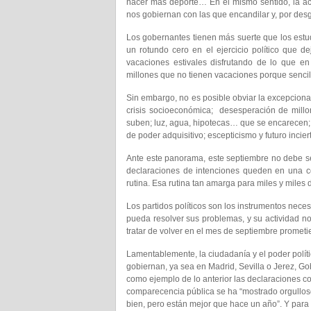
hacer más deporte… En el mismo sentido, la ac
nos gobiernan con las que encandilar y, por des
Los gobernantes tienen más suerte que los es
un rotundo cero en el ejercicio político que d
vacaciones estivales disfrutando de lo que e
millones que no tienen vacaciones porque senci
Sin embargo, no es posible obviar la excepcion
crisis socioeconómica; desesperación de millo
suben; luz, agua, hipotecas… que se encarecen;
de poder adquisitivo; escepticismo y futuro incie
Ante este panorama, este septiembre no debe ser
declaraciones de intenciones queden en una c
rutina. Esa rutina tan amarga para miles y miles
Los partidos políticos son los instrumentos nece
pueda resolver sus problemas, y su actividad no
tratar de volver en el mes de septiembre promet
Lamentablemente, la ciudadanía y el poder polít
gobiernan, ya sea en Madrid, Sevilla o Jerez, G
como ejemplo de lo anterior las declaraciones con
comparecencia pública se ha “mostrado orgullos
bien, pero están mejor que hace un año”. Y para 