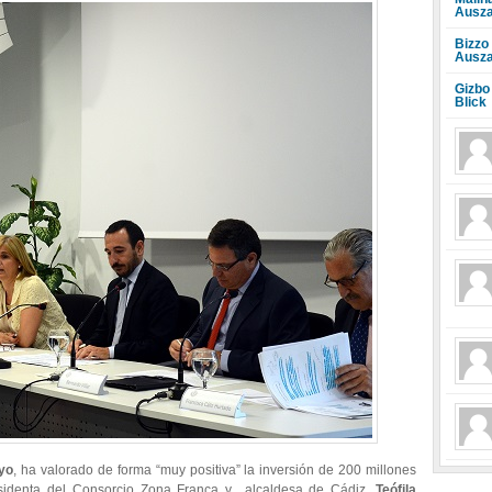
Ausza
Bizzo
Ausza
Gizbo
Blick
yo
, ha valorado de forma “muy positiva” la inversión de 200 millones
esidenta del Consorcio Zona Franca y alcaldesa de Cádiz,
Teófila