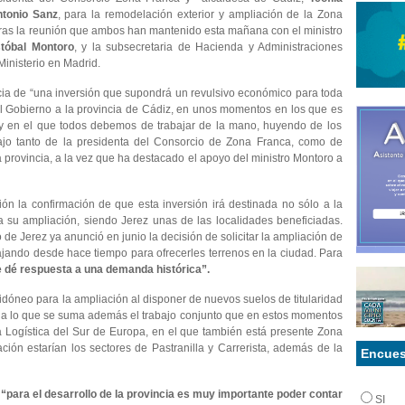
tonio Sanz
, para la remodelación exterior y ampliación de la Zona
tras la reunión que ambos han mantenido esta mañana con el ministro
stóbal Montoro
, y la subsecretaria de Hacienda y Administraciones
Ministerio en Madrid.
cia de “una inversión que supondrá un revulsivo económico para toda
el Gobierno a la provincia de Cádiz, en unos momentos en los que es
 en el que todos debemos de trabajar de la mano, huyendo de los
bajo tanto de la presidenta del Consorcio de Zona Franca, como de
a provincia, a la vez que ha destacado el apoyo del ministro Montoro a
ón la confirmación de que esta inversión irá destinada no sólo a la
a su ampliación, siendo Jerez unas de las localidades beneficiadas.
e Jerez ya anunció en junio la decisión de solicitar la ampliación de
ajando desde hace tiempo para ofrecerles terrenos en la ciudad. Para
e dé respuesta a una demanda histórica”.
dóneo para la ampliación al disponer de nuevos suelos de titularidad
 a lo que se suma además el trabajo conjunto que en estos momentos
ma Logística del Sur de Europa, en el que también está presente Zona
ión estarían los sectores de Pastranilla y Carrerista, además de la
Encues
e
“para el desarrollo de la provincia es muy importante poder contar
SI