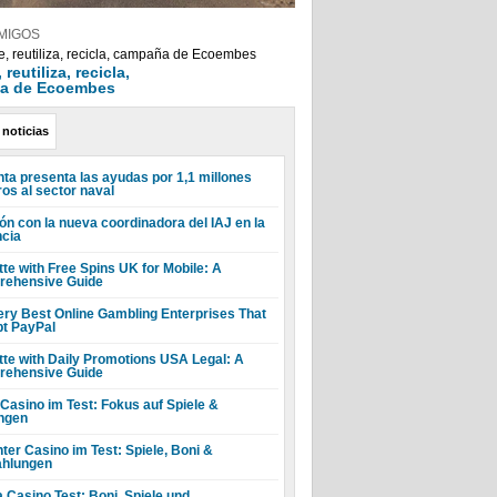
MIGOS
reutiliza, recicla,
a de Ecoembes
 noticias
nta presenta las ayudas por 1,1 millones
ros al sector naval
ón con la nueva coordinadora del IAJ en la
ncia
tte with Free Spins UK for Mobile: A
ehensive Guide
ery Best Online Gambling Enterprises That
t PayPal
tte with Daily Promotions USA Legal: A
ehensive Guide
 Casino im Test: Fokus auf Spiele &
ngen
ter Casino im Test: Spiele, Boni &
hlungen
a Casino Test: Boni, Spiele und