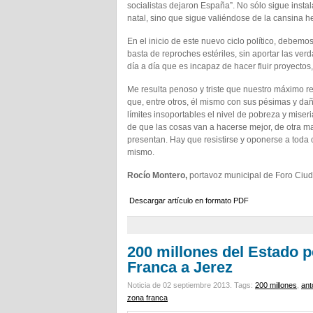
socialistas dejaron España”. No sólo sigue instal
natal, sino que sigue valiéndose de la cansina h
En el inicio de este nuevo ciclo político, debemos
basta de reproches estériles, sin aportar las v
día a día que es incapaz de hacer fluir proyectos
Me resulta penoso y triste que nuestro máximo re
que, entre otros, él mismo con sus pésimas y d
límites insoportables el nivel de pobreza y mise
de que las cosas van a hacerse mejor, de otra m
presentan. Hay que resistirse y oponerse a toda 
mismo.
Rocío Montero,
portavoz municipal de Foro Ciu
Descargar artículo en formato PDF
200 millones del Estado p
Franca a Jerez
Noticia de 02 septiembre 2013.
Tags:
200 millones
,
ant
zona franca