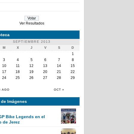
Ver Resultados
teca
SEPTIEMBRE 2013
M
X
J
V
S
D
1
3
4
5
6
7
8
10
11
12
13
14
15
17
18
19
20
21
22
24
25
26
27
28
29
« AGO
OCT »
a de Imágenes
GP Bike Legends en el
o de Jerez