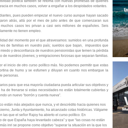
tividad política también se retoma con nuevas promesas de quienes
gracia en muchos casos, volver a engañar a los despistados votantes.
tudiantes, pues pueden empezar el nuevo curso aunque hayan sacado
ejaron atrás, allá por el mes de julio antes de que comenzaran sus
n muchos casos les privan a casi seis millones de españoles. Seis
llamente no tienen empleo.
alidad del momento por el que atravesamos: sumidos en una profunda
nes de familias en nuestro país; sueldos que bajan, impuestos que
 miedo y desconfianza de nuestros pensionistas que temen la pérdida
rto de nuestros jóvenes; y emigraciones forzosas que separan familias.
 el inicio de otro curso político más. No podemos permitir que estas
ortina de humo y se esfumen y diluyan en cuanto nos embargue la
 de personas.
sarios para que esa mayoría ciudadana pueda articular sus objetivos y
 ha de frenarse si estas necesidades no están totalmente cubiertas y
iendo un nuevo “borrón y cuenta nueva”.
ico están más alejados que nunca, y el descrédito hacia quienes nos
obierno, Junta y Ayuntamiento, ha alcanzado cotas históricas. Válgame
 las que el señor Rajoy ha abierto el curso político. En
o de que España haya levantado cabeza” y que “las cosas no están
más inri se propone como objetivo “superar la situación en la que los