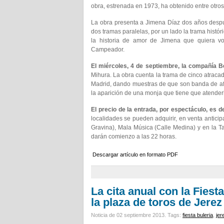
obra, estrenada en 1973, ha obtenido entre otros
La obra presenta a Jimena Díaz dos años despué
dos tramas paralelas, por un lado la trama históri
la historia de amor de Jimena que quiera vo
Campeador.
El miércoles, 4 de septiembre, la compañía B
Mihura. La obra cuenta la trama de cinco atraca
Madrid, dando muestras de que son banda de af
la aparición de una monja que tiene que atender
El precio de la entrada, por espectáculo, es d
localidades se pueden adquirir, en venta anticip
Gravina), Mala Música (Calle Medina) y en la Ta
darán comienzo a las 22 horas.
Descargar artículo en formato PDF
La cita anual con la Fiest
la plaza de toros de Jerez
Noticia de 02 septiembre 2013.
Tags:
fiesta buleria
,
jer