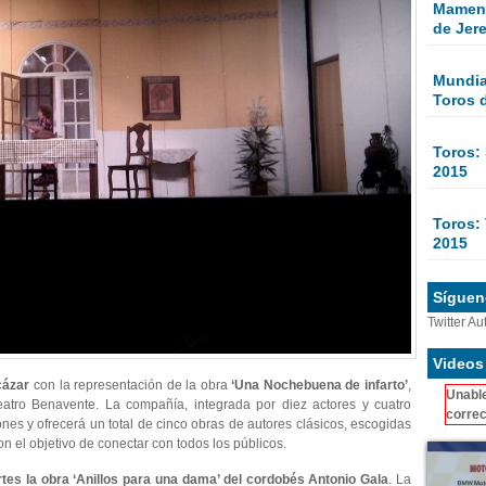
Mamen 
de Jer
Mundial
Toros 
Toros:
2015
Toros: 
2015
Sígueno
Twitter Au
Videos
cázar
con la representación de la obra
‘Una Nochebuena de infarto’
,
Unable
atro Benavente. La compañía, integrada por diez actores y cuatro
correc
nes y ofrecerá un total de cinco obras de autores clásicos, escogidas
on el objetivo de conectar con todos los públicos.
tes la obra ‘Anillos para una dama’ del cordobés Antonio Gala
. La