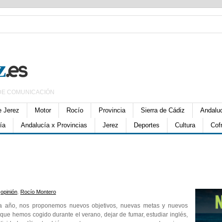
DE COMUNICACIÓN
e Jerez
Motor
Rocío
Provincia
Sierra de Cádiz
Andalu
ía
Andalucía x Provincias
Jerez
Deportes
Cultura
Cof
,
opinión
,
Rocío Montero
a año, nos proponemos nuevos objetivos, nuevas metas y nuevos
 que hemos cogido durante el verano, dejar de fumar, estudiar inglés,