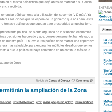
ado en el mismo país ficticio que dejó antes de marchar a su Galicia
erencia recibida.
ENTRE A
 renunciar públicamente a la utilización del socorrido “y tú más”. Ya
Reduce, 
erdaderas soluciones que se espera de un gobierno que nos demuestra
campañ
, reformas y estímulos que puedan traer prosperidad a nuestra tierra.
Últimas
presentante político se sienta orgulloso de la situación económica
añinas decisiones ha creado y que, consecuentemente, han elevado a
La Ju
ria de nuestro país. El nuevo curso político debe marcar una esperanza
de eu
anera más saludable, para encarar los múltiples desafíos que se nos
costa a que la política se haya convertido en un continuo más de lo
Reuni
provi
Roule
dadano de Jerez
Compr
The V
Accep
Noticia de
Cartas al Director
Comments (0)
Roule
Compr
ermitirán la ampliación de la Zona
Ivibet
Zahlu
MrPun
onio sanz
,
Cristóbal Montoro
,
jerez
,
maria josé garcía-pelayo
,
teófila martínez
,
Ausza
Malin