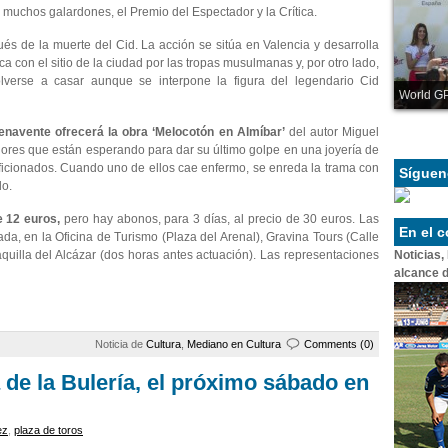
 muchos galardones, el Premio del Espectador y la Crítica.
s de la muerte del Cid. La acción se sitúa en Valencia y desarrolla
ca con el sitio de la ciudad por las tropas musulmanas y, por otro lado,
lverse a casar aunque se interpone la figura del legendario Cid
World GP
enavente ofrecerá la obra ‘Melocotón en Almíbar’
del autor Miguel
dores que están esperando para dar su último golpe en una joyería de
icionados. Cuando uno de ellos cae enfermo, se enreda la trama con
Síguen
lo.
e 12 euros,
pero hay abonos, para 3 días, al precio de 30 euros. Las
En el 
ada, en la Oficina de Turismo (Plaza del Arenal), Gravina Tours (Calle
Noticias,
quilla del Alcázar (dos horas antes actuación). Las representaciones
alcance d
Noticia de
Cultura
,
Mediano en Cultura
Comments (0)
a de la Bulería, el próximo sábado en
ez
,
plaza de toros