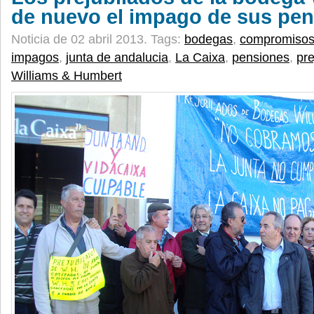
de nuevo el impago de sus pe
Noticia de 02 abril 2013.
Tags:
bodegas
,
compromiso
impagos
,
junta de andalucia
,
La Caixa
,
pensiones
,
pre
Williams & Humbert