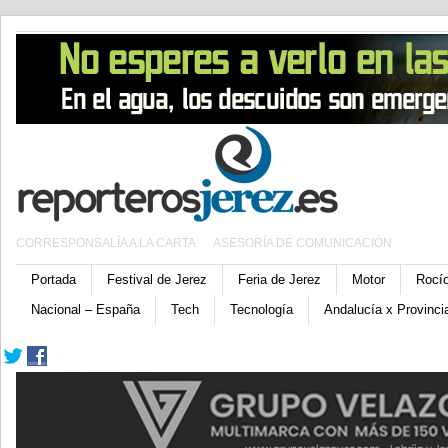
CORRESPONSALÍA A LA CARTA
ASESORÍA DE COMUNICACIÓN
Portada
Festival de Jerez
Feria de Jerez
Motor
Rocí
Nacional – España
Tech
Tecnología
Andalucía x Provinci