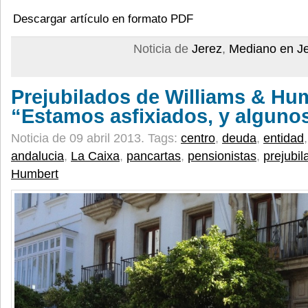
Descargar artículo en formato PDF
Noticia de
Jerez
,
Mediano en J
Prejubilados de Williams & Hu
“Estamos asfixiados, y alguno
Noticia de 09 abril 2013.
Tags:
centro
,
deuda
,
entidad
andalucia
,
La Caixa
,
pancartas
,
pensionistas
,
prejubil
Humbert