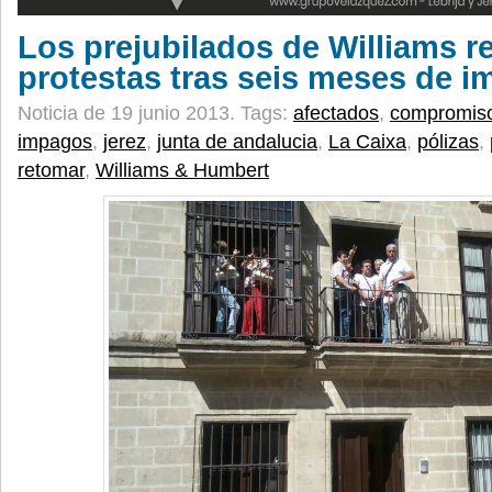
Los prejubilados de Williams r
protestas tras seis meses de 
Noticia de 19 junio 2013.
Tags:
afectados
,
compromis
impagos
,
jerez
,
junta de andalucia
,
La Caixa
,
pólizas
,
retomar
,
Williams & Humbert