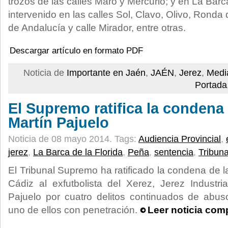
trozos de las calles Maro y Mercurio; y en La Barca
intervenido en las calles Sol, Clavo, Olivo, Ronda
de Andalucía y calle Mirador, entre otras.
Descargar artículo en formato PDF
Noticia de
Importante en Jaén
,
JAÉN
,
Jerez
,
Medi
Portada
El Supremo ratifica la condena
Martín Pajuelo
Noticia de 08 mayo 2014.
Tags:
Audiencia Provincial
,
jerez
,
La Barca de la Florida
,
Peña
,
sentencia
,
Tribun
El Tribunal Supremo ha ratificado la condena de l
Cádiz al exfutbolista del Xerez, Jerez Industr
Pajuelo por cuatro delitos continuados de abu
uno de ellos con penetración.
Leer noticia com