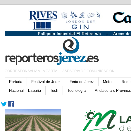
CORRESPONSALÍA A LA CARTA
ASESORÍA DE COMUNICACIÓN
Portada
Festival de Jerez
Feria de Jerez
Motor
Rocí
Nacional – España
Tech
Tecnología
Andalucía x Provinci