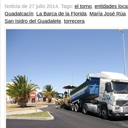
Noticia de 27 julio 2014.
Tags:
el torno
,
entidades loc
Guadalcacín
,
La Barca de la Florida
,
María José Rúa
San Isidro del Guadalete
,
torrecera