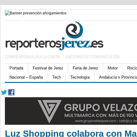
CORRESPONSALÍA A LA CARTA
ASESORÍA DE COMUNICACIÓN
Portada
Festival de Jerez
Feria de Jerez
Motor
Rocí
Nacional – España
Tech
Tecnología
Andalucía x Provinci
Luz Shopping colabora con Ma