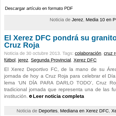
Descargar artículo en formato PDF
Noticia de
Jerez
,
Media 10 en P
El Xerez DFC pondrá su granit
Cruz Roja
Noticia de 30 octubre 2013.
Tags:
colaboración
,
cruz r
fútbol
,
jerez
,
Segunda Provincial
,
Xerez DFC
El Xerez Deportivo FC, de la mano de su Área
jornada de hoy a Cruz Roja para celebrar el Día 
lema ‘UN DÍA PARA DARLO TODO’, Cruz Roja
tradicional jornada que representa una de las f
institución.
Leer noticia completa
Noticia de
Deportes
,
Mediana en Xerez DFC
,
X