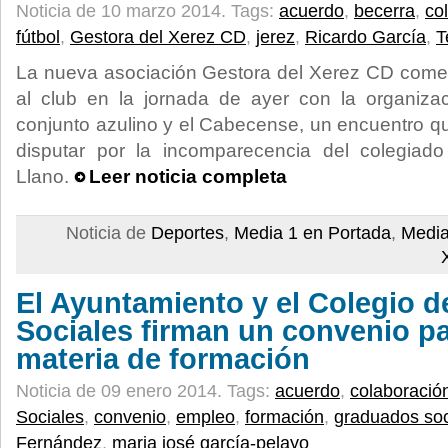
Noticia de 10 marzo 2014.
Tags:
acuerdo
,
becerra
,
co
fútbol
,
Gestora del Xerez CD
,
jerez
,
Ricardo García
,
T
La nueva asociación Gestora del Xerez CD come
al club en la jornada de ayer con la organizac
conjunto azulino y el Cabecense, un encuentro q
disputar por la incomparecencia del colegia
Llano.
Leer noticia completa
Noticia de
Deportes
,
Media 1 en Portada
,
Media
El Ayuntamiento y el Colegio 
Sociales firman un convenio pa
materia de formación
Noticia de 09 enero 2014.
Tags:
acuerdo
,
colaboració
Sociales
,
convenio
,
empleo
,
formación
,
graduados soc
Fernández
,
maria josé garcía-pelayo