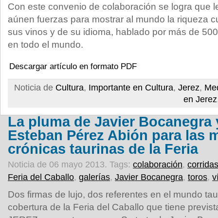
Con este convenio de colaboración se logra que le
aúnen fuerzas para mostrar al mundo la riqueza c
sus vinos y de su idioma, hablado por más de 500
en todo el mundo.
Descargar artículo en formato PDF
Noticia de
Cultura
,
Importante en Cultura
,
Jerez
,
Med
en Jerez
La pluma de Javier Bocanegra y
Esteban Pérez Abión para las 
crónicas taurinas de la Feria
Noticia de 06 mayo 2013.
Tags:
colaboración
,
corrida
Feria del Caballo
,
galerías
,
Javier Bocanegra
,
toros
,
v
Dos firmas de lujo, dos referentes en el mundo taur
cobertura de la Feria del Caballo que tiene pre