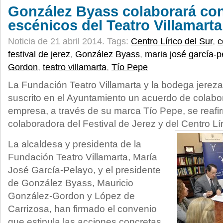
González Byass colaborará co
escénicos del Teatro Villamarta
Noticia de 21 abril 2014.
Tags:
Centro Lírico del Sur
,
c
festival de jerez
,
González Byass
,
maria josé garcía-p
Gordon
,
teatro villamarta
,
Tío Pepe
La Fundación Teatro Villamarta y la bodega jere
suscrito en el Ayuntamiento un acuerdo de colabor
empresa, a través de su marca Tío Pepe, se reaf
colaboradora del Festival de Jerez y del Centro Lír
La alcaldesa y presidenta de la
Fundación Teatro Villamarta, María
José García-Pelayo, y el presidente
de González Byass, Mauricio
González-Gordon y López de
Carrizosa, han firmado el convenio
que estipula las acciones concretas