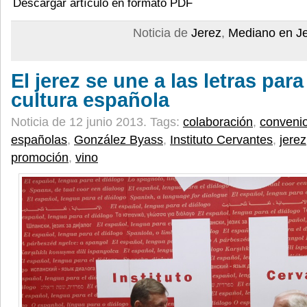
Descargar artículo en formato PDF
Noticia de
Jerez
,
Mediano en J
El jerez se une a las letras para
cultura española
Noticia de 12 junio 2013.
Tags:
colaboración
,
conveni
españolas
,
González Byass
,
Instituto Cervantes
,
jerez
promoción
,
vino